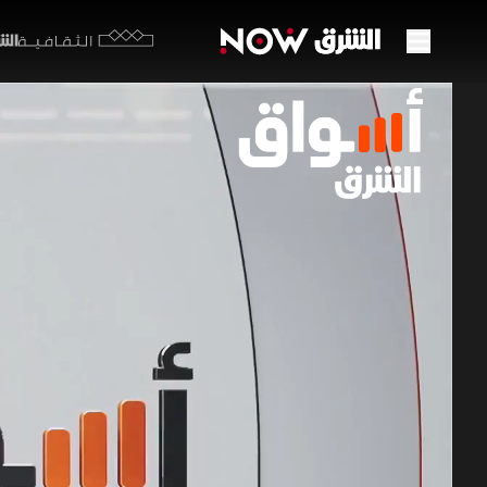
الشرق y
الثقافية
تراجع
النفط
02 يوليو 2026
أسواق 
يتجه مؤشر 
في يونيو ل
عامين. إقلي
برامج اقتصاد ا