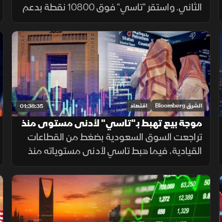
الثاني. واستقر "تاسي" فوق 10800 نقطة بدعم
البنوك. ويستمر نمو القطاع غير النفطي لشهر
رابع. بينما تتجه الأنظار لخطة عمانية إيرانية لفتح
مضيق هرمز مجددا.
الشرق Bloomberg
اقتصاد
01:38:35
موجة بيع تهبط بـ"تاسي" لأدنى مستوى منذ
الحرب.. و"سابك" تقلص خسائرها
تراجعت السوق السعودية بضغط من القطاعات
القيادية، فيما هبط تاسي لأدنى مستوياته منذ
الأسبوع الأول للحرب. وقلصت "سابك" خسائرها
لكنها جاءت دون توقعات الأرباح، في حين حققت
البحري السعودية أرباحا قياسية.