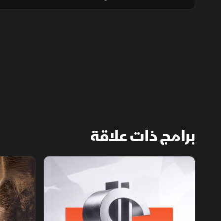
95 دولارا. واستعاد تاسي مستويات دعم رئيسية،
فيما ارتفع سهم ينساب بأكثر من 5% بعد إعلان
أعلى أرباح فصلية قياسية.
برامج ذات علاقة
الأسواق الأميركية
ملحمة الأرقا