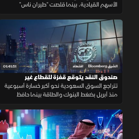
الأسهم القيادية، بينما قلصت "طيران ناس"
خسائرها بنسبة 72% إلى 240.6 مليون ريال
متجاوزة توقعات المحللين. فيما تترقب الأسواق
نتائج المحادثات الإيرانية العمانية.
الشرق Bloomberg
اقتصاد
01:41:51
صندوق النقد يتوقع قفزة للقطاع غير
النفطي السعودي.. وقصف أميركي على
تتراجع السوق السعودية نحو أكبر خسارة أسبوعية
إيران
منذ أبريل بضغط البنوك والطاقة بينما حافظ
القطاع غير النفطي على صموده وسط توقعات
صندوق النقد بنموه 4.5% العام المقبل. وتتابع
الأسواق ضربات أميركا على إيران.