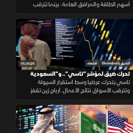
أسهم الطاقة والمرافق العامة، بينما تترقب
الأسواق نتائج أرامكو وسط توقعات الإيجابية.
وفي المقابل، تراجع النفط بعد إعلان ترمب عن
محادثات مع إيران.
الشرق Bloomberg
اقتصاد
01:39:25
تحرك ضيق لمؤشر "تاسي".. و"السعودية
للطاقة" تحصد تمويلا ضخما
تاسي يتحرك عرضيا وسط استقرار السيولة
وتترقب الأسواق نتائج الأعمال. أرباح زين تقفز
60% وتدعم سهمها، وتحالف مصرفي يمنح
"السعودية للطاقة" 15.8 مليار ريال، بالتزامن مع
التقدم بمفاوضات هرمز.