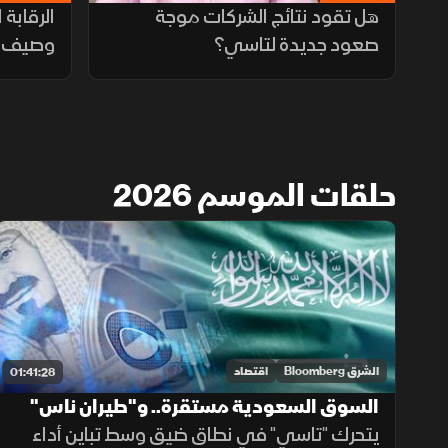
هل تقود نتائج الشركات موجة
الرقابة 
صعود جديدة لتاسي؟
وصيف س
حلقات الموسم 2026
الشرق Bloomberg
اقتصاد
01:41:28
السوق السعودية مستقرة.. و"طيران ناس"
تقلص خسائرها
يتحرك "تاسي" في نطاق ضيق وسط تباين أداء