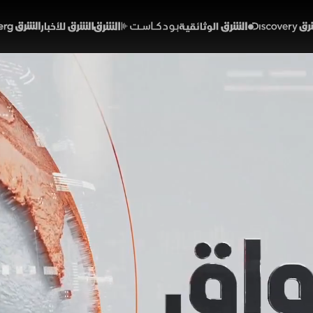
Discover
الشرق الوثائقية
الشرق بودكاست
الشرق للأخبار
الشرق Bloomberg
 طفيف لمؤشر "تاسي".. وق
 السعودية
01:37:32
اقتصاد
الشرق
"تاسي" السعودي لتكبد خسائر أسبوعية طفيفة ترقبا لنتائج ال
أعلى مستوى منذ بداية حرب إيران، وتسجيل فائض بالحساب ا
ميا، أعلن رئيس وزراء لبنان إنشاء لجنة عليا مع سوريا، وأكد الش
لشرق
أسواق الشرق
سحر الميزاري
عبد الله السبيعي
مؤشر تاسي
أسعار النفط
لب