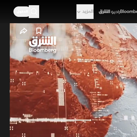
المزيد
الدخول
راديو الشرق
فزة بصادرات
ربع الثاني، رغم ارتفاع صادرات النفط
لجاري في الربع الأول هو الأول منذ
يباني الانفتاح للقاء حزب الله.
نان
سوريا
السعودية