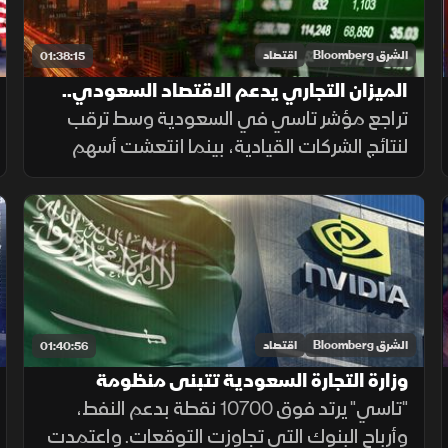
الشرق Bloomberg
اقتصاد
01:38:15
الميزان التجاري يدعم الاقتصاد السعودي..
وسوق الأسهم تترقب المحفزات
تراجع مؤشر تاسي في السعودية وسط ترقب
لنتائج الشركات القيادية، بينما انتعشت أسهم
التعليم والصحة بفضل الإصلاحات والتوسع،
بالتزامن مع قفزة بفائض الميزان التجاري
وتصريحات لبنانية بحصر السلاح.
الشرق Bloomberg
اقتصاد
01:40:56
وزارة التجارة السعودية تتبنى منظومة
"إنفيديا".. وأرباح البنوك تفوق التوقعات
"تاسي" يرتد فوق 10700 نقطة بدعم النفط،
وأرباح البنوك التي تجاوزت التوقعات. واعتمدت