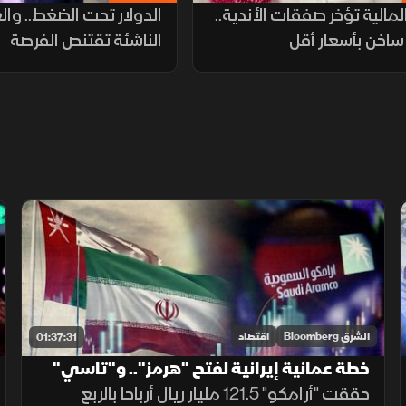
المالية تؤخر صفقات الأندية..
الدولار تحت الضغط.. وا
اخن بأسعار أقل
الناشئة تقتنص الفرصة
الشرق Bloomberg
اقتصاد
01:37:31
خطة عمانية إيرانية لفتح "هرمز".. و"تاسي"
ينتعش بدعم البنوك وأرباح "أرامكو"
حققت "أرامكو" 121.5 مليار ريال أرباحا بالربع