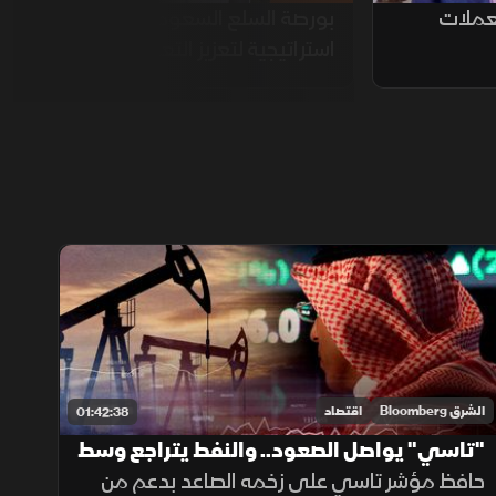
لعملات
بورصة السلع السعودية.. خطوة
استراتيجية لتعزيز التعدين
الشرق Bloomberg
اقتصاد
01:42:38
"تاسي" يواصل الصعود.. والنفط يتراجع وسط
تضارب الرسائل بين واشنطن وطهران
حافظ مؤشر تاسي على زخمه الصاعد بدعم من