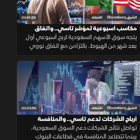
الشرق Bloomberg
اقتصاد
01:41:28
مكاسب أسبوعية لمؤشر تاسي.. واتفاق
نووي سلمي بين الرياض وواشنطن
يتجه سوق الأسهم السعودية لربح أسبوعي أول
بعد شهر من الهبوط، بالتزامن مع اتفاق نووي
سلمي بين الرياض وواشنطن، وقفزة بأسعار برنت
فوق 98 دولار وسط تصاعد التوترات بالمنطقة،
مع استمرار التصعيد العسكري.
الشرق Bloomberg
اقتصاد
01:33:56
أرباح الشركات تدعم تاسي.. والمنافسة
تتصاعد بالأسواق السعودية
تواصل نتائج الشركات دعم السوق السعودية،
بينما تتصاعد المنافسة في قطاعات البنوك