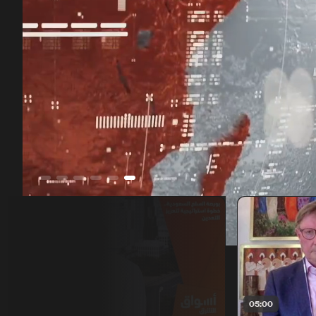
00:13
/
01:37:33
07:00
05:00