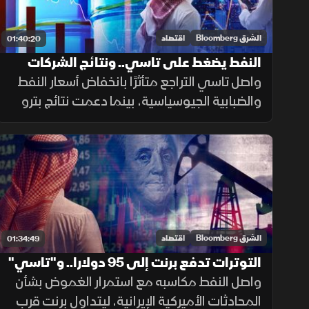
الشرق Bloomberg
اقتصاد
01:40:20
النفط يضغط على تاسي.. ونتائج الشركات
ترسم ملامح المرحلة المقبلة
واصل تاسي التراجع متأثرًا بانخفاض أسعار النفط
والضبابية الجيوسياسية، بينما دعمت نتائج بترو
رابغ قطاع الطاقة، في وقت يترقب فيه
المستثمرون نتائج الشركات الكبرى وقرارات
الفائدة.
الشرق Bloomberg
اقتصاد
01:34:49
التوترات تدفع برنت إلى 95 دولارا.. و"تاسي"
يستعيد الزخم بدعم القياديات
واصل النفط مكاسبه مع استمرار الغموض بشأن
المحادثات الأميركية الإيرانية، ليتداول برنت قرب