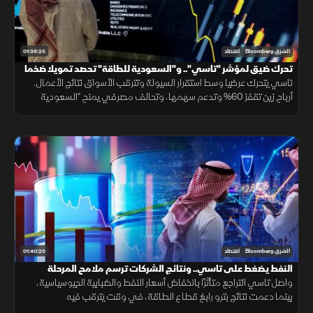
01:39:25
الشرق Bloomberg
اقتصاد
تحرك ضيق لمؤشر "تاسي".. و"السعودية للطاقة" تحصد تمويلا ضخما
تاسي يتحرك عرضيا وسط استقرار السيولة وتترقب الأسواق نتائج الأعمال.
أرباح زين تقفز 60% وتدعم سهمها، وتحالف مصرفي يمنح "السعودية
للطاقة" 15.8 مليار ريال، بالتزامن مع التقدم بمفاوضات هرمز.
01:40:20
الشرق Bloomberg
اقتصاد
النفط يضغط على تاسي.. ونتائج الشركات ترسم ملامح المرحلة
المقبلة
واصل تاسي التراجع متأثرًا بانخفاض أسعار النفط والضبابية الجيوسياسية،
بينما دعمت نتائج بترو رابغ قطاع الطاقة، في وقت يترقب فيه
المستثمرون نتائج الشركات الكبرى وقرارات الفائدة.