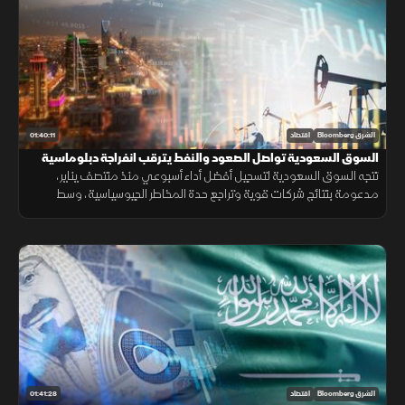
01:40:11
الشرق Bloomberg
اقتصاد
السوق السعودية تواصل الصعود والنفط يترقب انفراجة دبلوماسية
تتجه السوق السعودية لتسجيل أفضل أداء أسبوعي منذ منتصف يناير،
مدعومة بنتائج شركات قوية وتراجع حدة المخاطر الجيوسياسية، وسط
متابعة لتحركات النفط وتطورات المفاوضات الإقليمية.
01:41:28
الشرق Bloomberg
اقتصاد