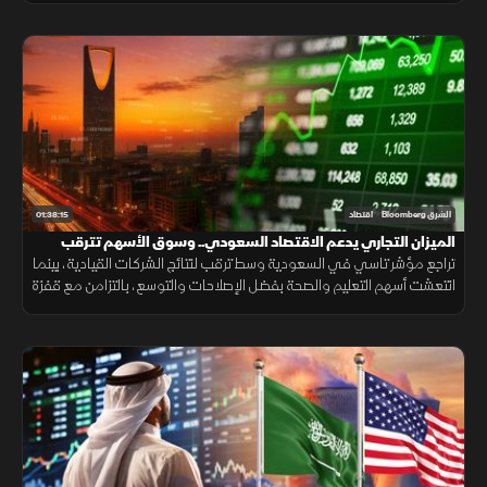
01:38:15
الشرق Bloomberg
اقتصاد
الميزان التجاري يدعم الاقتصاد السعودي.. وسوق الأسهم تترقب
المحفزات
تراجع مؤشر تاسي في السعودية وسط ترقب لنتائج الشركات القيادية، بينما
انتعشت أسهم التعليم والصحة بفضل الإصلاحات والتوسع، بالتزامن مع قفزة
بفائض الميزان التجاري وتصريحات لبنانية بحصر السلاح.