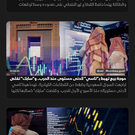
والطاقة بينما حافظ القطاع غير النفطي على صموده وسط توقعات
صندوق النقد بنموه 4.5% العام المقبل. وتتابع الأسواق ضربات أميركا على
إيران.
01:38:35
الشرق Bloomberg
اقتصاد
موجة بيع تهبط بـ"تاسي" لأدنى مستوى منذ الحرب.. و"سابك" تقلص
خسائرها
تراجعت السوق السعودية بضغط من القطاعات القيادية، فيما هبط تاسي
لأدنى مستوياته منذ الأسبوع الأول للحرب. وقلصت "سابك" خسائرها لكنها
جاءت دون توقعات الأرباح، في حين حققت البحري السعودية أرباحا قياسية.