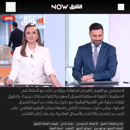
الموسم 2026
نظام الديون الجديد بالمملكة يرفع الثقة.. وتاسي
يحافظ على قوته
18 يونيو 2026
01:41:20
اقتصاد
أسواق الشرق
تنعكس التحديثات التنظيمية والقانونية لإجراءات تحصيل الديون في السعودية
00:12
/
01:41:21
إيجابا على تنافسية بيئة الأعمال وحماية الأصول، مما يسهم في دعم
مستويات الثقة لدى المستثمرين، وتخفيف المخصصات الائتمانية في القطاع
المصرفي عبر تقليص القروض المتعثرة، ويتزامن ذلك مع الحفاظ على
المستويات الفنية المستقرة للسوق السعودية ترقبا لمحفزات جديدة، وتحقيق
قفزات دولية في التنمية البشرية مع دخول جامعات من أميركا للسوق
المحلية، بجانب دخول مساحات أراضي واسعة لمراحل التطوير العقاري، على
الرغم من استمرار حالة الحذر بالأسواق العالمية جراء عناد أرقام التضخم.
برامج اقتصاد الشرق
الاقتصاد السعودي
مؤشر تاسي
ضيوف اقتصاد الشرق
اقتصاد الشرق مع بلومبرغ
أسواق الشرق
التضخم
أسعار النفط