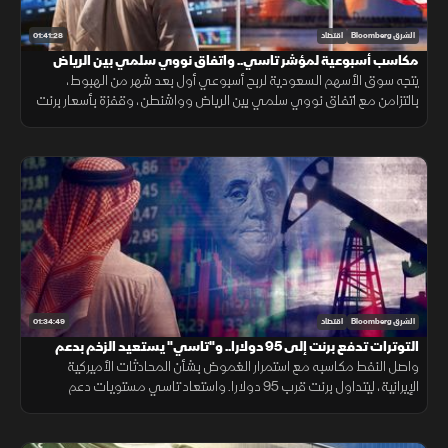
01:41:28
الشرق Bloomberg
اقتصاد
مكاسب أسبوعية لمؤشر تاسي.. واتفاق نووي سلمي بين الرياض
وواشنطن
يتجه سوق الأسهم السعودية لربح أسبوعي أول بعد شهر من الهبوط،
بالتزامن مع اتفاق نووي سلمي بين الرياض وواشنطن، وقفزة بأسعار برنت
فوق 98 دولار وسط تصاعد التوترات بالمنطقة، مع استمرار التصعيد
العسكري.
01:34:49
الشرق Bloomberg
اقتصاد
التوترات تدفع برنت إلى 95 دولارا.. و"تاسي" يستعيد الزخم بدعم
القياديات
واصل النفط مكاسبه مع استمرار الغموض بشأن المحادثات الأميركية
الإيرانية، ليتداول برنت قرب 95 دولارا. واستعاد تاسي مستويات دعم
رئيسية، فيما ارتفع سهم ينساب بأكثر من 5% بعد إعلان أعلى أرباح فصلية
قياسية.