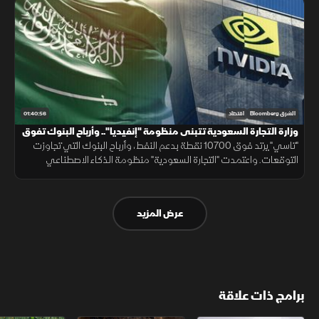
01:40:56
الشرق Bloomberg
اقتصاد
وزارة التجارة السعودية تتبنى منظومة "إنفيديا".. وأرباح البنوك تفوق
التوقعات
"تاسي" يرتد فوق 10700 نقطة بدعم النفط، وأرباح البنوك التي تجاوزت
التوقعات. واعتمدت "التجارة السعودية" منظومة الذكاء الاصطناعي
"إنفيديا". وبدأ الجيش اللبناني انتشاره بالجنوب وفق الخطة الأميركية.
عرض المزيد
برامج ذات علاقة