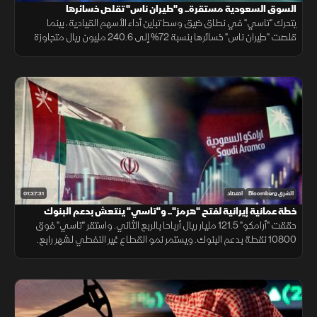
السوق السعودية مستقرة.. و"طيران ناس" تقلص خسائرها
يتحرك "تاسي" في نطاق ضيق وسط تباين أداء الأسهم القيادية، بينما
قلصت "طيران ناس" خسائرها بنسبة 72% إلى 240.6 مليون ريال متجاوزة
توقعات المحللين. فيما تترقب الأسواق نتائج المحادثات الإيرانية العمانية.
01:37:31
الشرق Bloomberg
اقتصاد
خطة عمانية إيرانية لفتح "هرمز".. و"تاسي" ينتعش بدعم البنوك
وأرباح "أرامكو"
حققت "أرامكو" 121.5 مليار ريال أرباحا بالربع الثاني. واستقر "تاسي" فوق
10800 نقطة بدعم البنوك. ويستمر نمو القطاع غير النفطي لشهر رابع.
بينما تتجه الأنظار لخطة عمانية إيرانية لفتح مضيق هرمز مجددا.