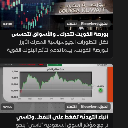
الشرق Bloomberg
اقتصاد
43:08
بورصة الكويت تتحرك.. والأسواق تتحسس
مسار الفائدة
تظل التطورات الجيوسياسية المحرك الأبرز
لبورصة الكويت، بينما تدعم نتائج البنوك القوية
وتراجع أسهم قيادية واهتمام المستثمرين
الأجانب موجة الشراء الأخيرة مع تعزيز الإنفاق
الحكومي والمشاريع الجديدة للثقة.
الشرق Bloomberg
اقتصاد
42:55
أنباء التهدئة تضغط على النفط.. وتاسي
يفتتح على تراجع
تراجع مؤشر السوق السعودية "تاسي" بنحو