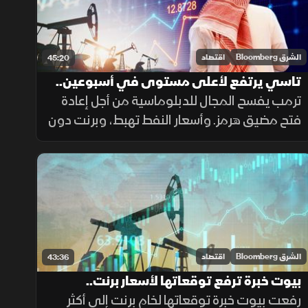
الشرق Bloomberg
اقتصاد
45:20
تاسي يرتفع لأعلى مستوى في أسبوعين..
وبرنت دون 90 دولارا
ترمب يفسح المجال للدبلوماسية من أجل إعادة
فتح مضيق هرمز. وأسعار النفط تهبط، وبرنت دون
90 دولارا للبرميل. وتاسي يستعيد زخم المكاسب
ويرتفع لأعلى مستوى في أسبوعين بدعم من
أرباح الشركات
الشرق Bloomberg
اقتصاد
43:36
بيوت خبرة ترفع توقعاتها لأسعار برنت..
ومكاسب جماعية للأسهم العالمية
رفعت بيوت خبرة توقعاتها لخام برنت إلى أكثر