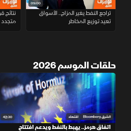
09:00
تراجع النفط يغير المزاج.. الأسواق
نتائج ق
تعيد توزيع المخاطر
متجدد ل
حلقات الموسم 2026
الشرق Bloomberg
اقتصاد
42:30
اتفاق هرمز.. يهبط بالنفط ويدعم افتتاح