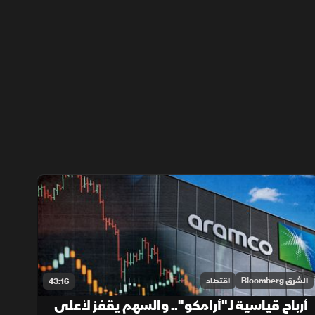
الشرق Bloomberg
اقتصاد
43:16
أرباح قياسية لـ"أرامكو".. والسهم يقفز لأعلى