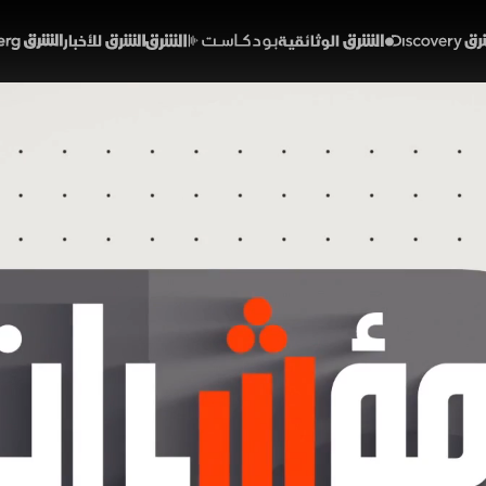
Discover
الشرق الوثائقية
الشرق بودكاست
الشرق للأخبار
الشرق Bloomberg
" يتحدى ضغوط الطاقة.. و
ره
43:09
اقتصاد
 الشرق
رات الجيوسياسية والاقتصادية المشهد مع إعلان ترمب الانتقال لمر
 الاتفاق بأنه خطوة مهمة نحو وقف الحرب. وفي الأسواق، واصلت 
أطول سلسلة 
 ضغوط القطاعات القيادية.
لشرق
مؤشرات الشرق
محمد السلطي
مؤشر تاسي
الاقتصاد السعودي
أسعار النفط