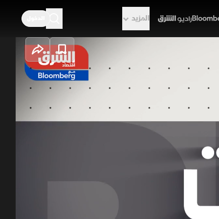
المزيد
الدخول
راديو الشرق
النفط يمدد
حلة جديدة من الاتفاق مع إيران، فيما
أسعار النفط تراجعها متجهة نحو تسجيل
خسائر في عشرة أشهر، مع هبوط خام برنت دون مستوى 80 دولارا للبرميل. وعلى صعيد السعودية، استقر
إيران
دونالد ترمب