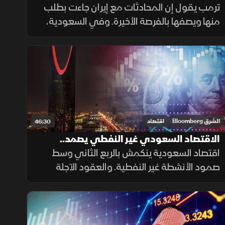
مستوى في 7 أسابيع
ترمب يقول إن المحادثات مع إيران جاءت بطلب
منها ويصفها بالفرصة الأخيرة. وفي السعودية،
سجلت أرامكو أرباحا بلغت 121.5 مليار ريال خلال
الربع الثاني، متجاوزة التوقعات، والسهم يقفز
لأعلى مستوى في 7 أسابيع
الشرق Bloomberg
اقتصاد
46:30
الاقتصاد السعودي غير النفطي يصمد..
والأسهم الأميركية تتعافى
اقتصاد السعودية ينكمش بالربع الثاني وسط
صمود الأنشطة غير النفطية. والعقود الآجلة
للمؤشرات الأميركية ترتفع. والجيش الأميركي
يقصف إيران، ويقول إنه يهدف لتقليص قدرتها
ووكلائها على تهديد أمن المنطقة