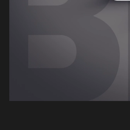
00:12
/
43:10