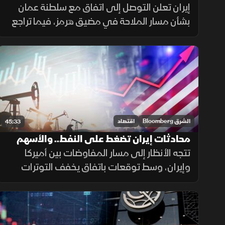
الأسهم الأوروبية
إيران تعلن التوصل إلى اتفاق مع سلطنة عمان
بشأن مسار الملاحة في مضيق هرمز، فيما تراجع
خام برنت إلى ما دون 80 دولارا للبرميل،
واستهلت مؤشرات الأسهم الأوروبية تعاملاتها
على ارتفاع.
الشرق Bloomberg
اقتصاد
45:33
محادثات إيران تضغط على النفط.. والأسهم
الأميركية تواصل الصعود
تتجه الأنظار إلى مسار المفاوضات بين أميركا
وإيران، وسط توقعات باتفاق يخفف التوترات
حول مضيق هرمز، ما ضغط على أسعار النفط،
بينما حافظت الأسهم الأميركية على زخمها
الصعودي مع استمرار التفاؤل في الأسواق.