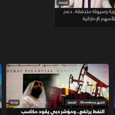
09:00
وية وسيولة متدفقة.. دعم
لأسهم الإماراتية
الشرق Bloomberg
اقتصاد
41:32
النفط يرتفع.. ومؤشر دبي يقود مكاسب