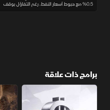
0.5% مع هبوط أسعار النفط، رغم التفاؤل بوقف
إطلاق نار مؤقت واتصالات بين إيران والوساطة
العُمانية. وضغطت أسهم أرامكو وسابك وأكوا
باور على أداء السوق.
برامج ذات علاقة
الأسواق الأميركية
ملحمة الأرقا