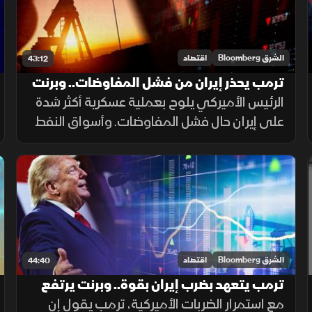
الشرق Bloomberg
اقتصاد
43:12
ترمب يحذر إيران من فشل المفاوضات.. وبرنت
يهوى بأكثر من 15%
الرئيس الأميركي يلوح بعملية عسكرية أكثر شدة
على إيران حال فشل المفاوضات. وأسواق النفط
تتجاهل للتصعيد، وبرنت يهوي بأكثر من 15% في
3 جلسات. وموجة بيع حادة على مؤشرات الأسهم
العالمية.
الشرق Bloomberg
اقتصاد
44:40
ترمب يتعهد بضرب إيران بقوة.. وبرنت يرتفع
بأكثر من 30% منذ مطلع يوليو
مع استمرار الضربات الأميركية، ترمب يقول إن