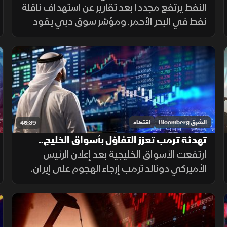
الأسواق الخليجية
النفط يرتفع مجددا بعد تقارير عن استهداف ناقلة
نفط في البحر الأحمر. ومؤشر سوق دبي يقود
مكاسب أسواق المنطقة، ويقترب من استعادة
مستوى 6 آلاف نقطة، وتاسي يواصل التداول
في المنطقة الخضراء
الشرق Bloomberg
اقتصاد
45:39
تهدئة ترمب تعزز التفاؤل بأسواق الخليج..
وتاسي يرتفع بدعم من القياديات
ارتفعت الأسواق الخليجية بعد إعلان الرئيس
الأميركي دونالد ترمب إرجاء الهجوم على إيران،
بالتزامن مع تأكيد ولي العهد السعودي ضرورة
تغليب الحوار وخفض التصعيد. وصعد مؤشر
السوق السعودية بدعم القياديات