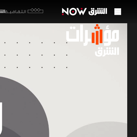
الشرق y
الثقافية
"تاسي
خسائ
17 يونيو 2026
مؤشرات
تصدرت التطو
وصفت طهران
تاسي فوق مستوى 11100 نقطة رغم
برامج اقتصاد ا