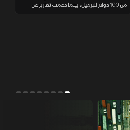
من 100 دولار للبرميل، بينما دعمت تقارير عن
وساطة بين واشنطن وطهران مكاسب جماعية
للأسهم العالمية. وفي لبنان، بدأ الجيش الانتشار
في بلدة زوطر الغربية
من يمتلك العالم؟