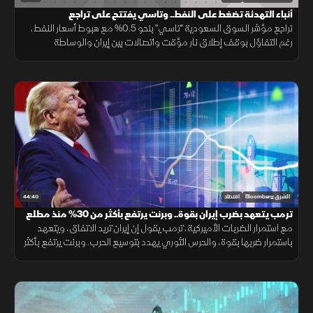
أنباء التهدئة تضغط على النفط.. وتاسي يفتتح على تراجع
تراجع مؤشر السوق السعودية "تاسي" بنحو 0.5% مع هبوط أسعار النفط،
رغم التفاؤل بوقف إطلاق نار مؤقت واتصالات بين إيران والوساطة
العُمانية. وضغطت أسهم أرامكو وسابك وأكوا باور على أداء السوق.
44:40
الشرق Bloomberg
اقتصاد
ترمب يتعهد بضرب إيران بقوة.. وبرنت يرتفع بأكثر من 30% منذ مطلع
يوليو
مع استمرار الضربات الأميركية، ترمب يقول إن إيران تريد الاتفاق، ويتعهد
باستمرار ضربها بقوة، والحرس الثوري يهدد بتوسيع الحرب. وبرنت يرتفع بأكثر
من 30% منذ مطلع يوليو. ومؤشرات الأسهم العالمية تتراجع