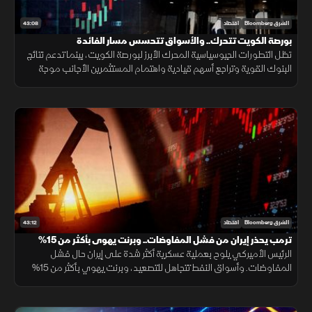
43:08
الشرق Bloomberg
اقتصاد
بورصة الكويت تتحرك.. والأسواق تتحسس مسار الفائدة
تظل التطورات الجيوسياسية المحرك الأبرز لبورصة الكويت، بينما تدعم نتائج
البنوك القوية وتراجع أسهم قيادية واهتمام المستثمرين الأجانب موجة
الشراء الأخيرة مع تعزيز الإنفاق الحكومي والمشاريع الجديدة للثقة.
43:12
الشرق Bloomberg
اقتصاد
ترمب يحذر إيران من فشل المفاوضات.. وبرنت يهوى بأكثر من 15%
الرئيس الأميركي يلوح بعملية عسكرية أكثر شدة على إيران حال فشل
المفاوضات. وأسواق النفط تتجاهل للتصعيد، وبرنت يهوي بأكثر من 15%
في 3 جلسات. وموجة بيع حادة على مؤشرات الأسهم العالمية.