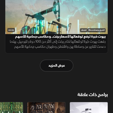
43:36
الشرق Bloomberg
اقتصاد
بيوت خبرة ترفع توقعاتها لأسعار برنت.. ومكاسب جماعية للأسهم
العالمية
رفعت بيوت خبرة توقعاتها لخام برنت إلى أكثر من 100 دولار للبرميل، بينما
دعمت تقارير عن وساطة بين واشنطن وطهران مكاسب جماعية للأسهم
العالمية. وفي لبنان، بدأ الجيش الانتشار في بلدة زوطر الغربية
عرض المزيد
برامج ذات علاقة
الأسواق الأميركية
ملحمة الأرقام
سلاسل الاستهل