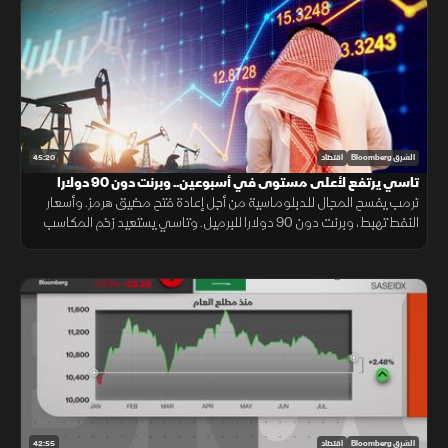
45:20
الشرق Bloomberg
اقتصاد
تاسي يرتفع لأعلى مستوى في أسبوعين.. وبرنت دون 90 دولارا
ترمب يفسح المجال للدبلوماسية من أجل إعادة فتح مضيق هرمز. وأسعار
النفط تهبط، وبرنت دون 90 دولارا للبرميل. وتاسي يستعيد زخم المكاسب
ويرتفع لأعلى مستوى في أسبوعين بدعم من أرباح الشركات
42:55
الشرق Bloomberg
اقتصاد