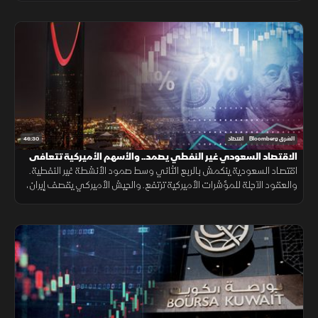
46:30
الشرق Bloomberg
اقتصاد
الاقتصاد السعودي غير النفطي يصمد.. والأسهم الأميركية تتعافى
اقتصاد السعودية ينكمش بالربع الثاني وسط صمود الأنشطة غير النفطية.
والعقود الآجلة للمؤشرات الأميركية ترتفع. والجيش الأميركي يقصف إيران،
ويقول إنه يهدف لتقليص قدرتها ووكلائها على تهديد أمن المنطقة