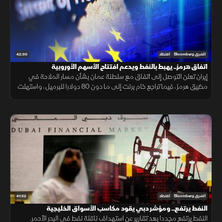
42:30
الشرق Bloomberg
اقتصاد
اتفاق هرمز.. يهبط بالنفط ويدعم افتتاح الأسهم الأوروبية
إيران تعلن التوصل إلى اتفاق مع سلطنة عمان بشأن مسار الملاحة في
مضيق هرمز، فيما تراجع خام برنت إلى ما دون 80 دولارا للبرميل، واستهلت
مؤشرات الأسهم الأوروبية تعاملاتها على ارتفاع.
41:32
الشرق Bloomberg
اقتصاد
النفط يرتفع.. ومؤشر دبي يقود مكاسب الأسواق الخليجية
النفط يرتفع مجددا بعد تقارير عن استهداف ناقلة نفط في البحر الأحمر.