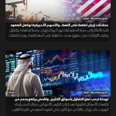
45:33
الشرق Bloomberg
اقتصاد
محادثات إيران تضغط على النفط.. والأسهم الأميركية تواصل الصعود
تتجه الأنظار إلى مسار المفاوضات بين أميركا وإيران، وسط توقعات باتفاق
يخفف التوترات حول مضيق هرمز، ما ضغط على أسعار النفط، بينما حافظت
الأسهم الأميركية على زخمها الصعودي مع استمرار التفاؤل في الأسواق.
45:39
الشرق Bloomberg
اقتصاد
تهدئة ترمب تعزز التفاؤل بأسواق الخليج.. وتاسي يرتفع بدعم من
القياديات
ارتفعت الأسواق الخليجية بعد إعلان الرئيس الأميركي دونالد ترمب إرجاء
الهجوم على إيران، بالتزامن مع تأكيد ولي العهد السعودي ضرورة تغليب
الحوار وخفض التصعيد. وصعد مؤشر السوق السعودية بدعم القياديات