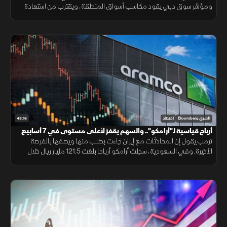
ومؤشر سوق دبي يقود مكاسب أسواق المنطقة، ويقترب من استعادة
مستوى 6 آلاف نقطة، وتاسي يواصل التداول في المنطقة الخضراء
43:16
الشرق Bloomberg
اقتصاد
أرباح قياسية لـ"أرامكو".. والسهم يقفز لأعلى مستوى في 7 أسابيع
ترمب يقول إن المحادثات مع إيران جاءت بطلب منها ويصفها بالفرصة
الأخيرة. وفي السعودية، سجلت أرامكو أرباحا بلغت 121.5 مليار ريال خلال
الربع الثاني، متجاوزة التوقعات، والسهم يقفز لأعلى مستوى في 7 أسابيع