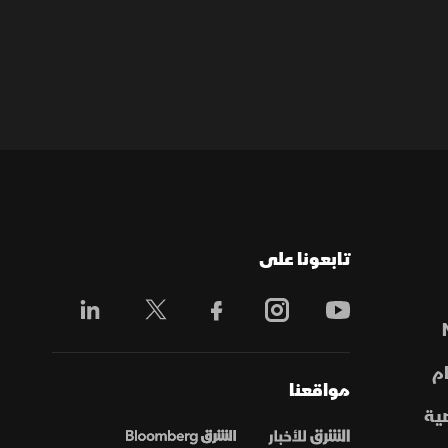
تابعونا على
م
مواقعنا
ية