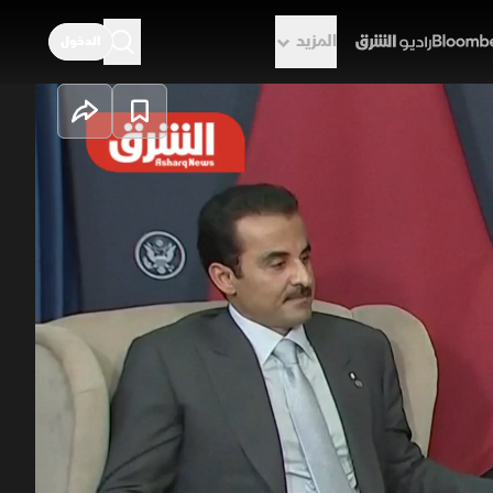
المزيد
الدخول
راديو الشرق
. وحرب لبنان
 إيفيان الفرنسية، كشف ترمب أن توقيعه
 من حرب ضروس تفتح أبواب الجحيم على
بحرب إيران، معربا عن استيائه من الهجوم
ال الشيخ تميم بن حمد، إن الاتفاق
ه.
وي الإيراني
الولايات المتحدة
مجموعة السبع
فرنسا