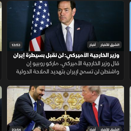
مع التشديد على جاهزية القوات الأميركية
واستمرار الضغط العسكري
الشرق للأخبار
أخبار
13:53
وزير الخارجية الأميركي: لن نقبل بسيطرة إيران
على المعابر البحرية
قال وزير الخارجية الأميركي، ماركو روبيو إن
واشنطن لن تسمح لإيران بتهديد الملاحة الدولية
أو التحكم بحركة السفن، مشددا على أن الخيار
الدبلوماسي لا يزال مطروحا، لكن أزمة الثقة مع
طهران تعيق أي اتفاق.
الشرق للأخبار
أخبار
23:54