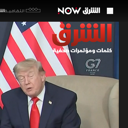
الشرق y
الثقافية
ترمب:
ثانوي
16 يونيو 2026
الكلمات
في لقاء مع
على مذكرة ت
طهران، إذا 
الإسرائيلي ع
الأميركي الإ
دونالد ترمب