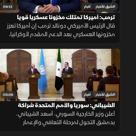
الشرق للأخبار
أخبار
04:13
ترمب: أميركا تمتلك مخزونا عسكريا قويا
وتواصل تعزيز قدراتها
قال الرئيس الأميركي دونالد ترمب إن أميركا تعزز
مخزونها العسكري بعد الدعم المقدم لأوكرانيا،
مؤكدا أن شركات الدفاع توسع إنتاجها، وأن
واشنطن تواصل جهودها لإنهاء الحرب رغم
تعقيدات المشهد.
الشرق للأخبار
أخبار
05:08
الشيباني: سوريا والأمم المتحدة شراكة
جديدة لدعم الاستثمار والتعافي
أعلن وزير الخارجية السوري، أسعد الشيباني،
بدمشق التحول لمرحلة التعافي والإعمار
بالشراكة مع الأمم المتحدة، مطالبا برفع العوائق