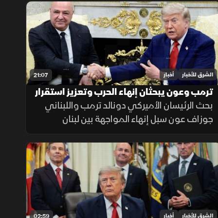
قوة طهران، ومؤكدا أن الواقع الميداني يثبت
العكس.
الشرق للأخبار
أخبار
21:07
ترمب وعون يبحثان إنهاء الحرب وتعزيز استقرار
لبنان
بحث الرئيسان الأميركي دونالد ترمب واللبناني
جوزاف عون سبل إنهاء المواجهة بين لبنان
وإسرائيل، وتعزيز دور الجيش اللبناني، إلى جانب
تطورات الملف الإيراني.
الشرق للأخبار
أخبار
02:59