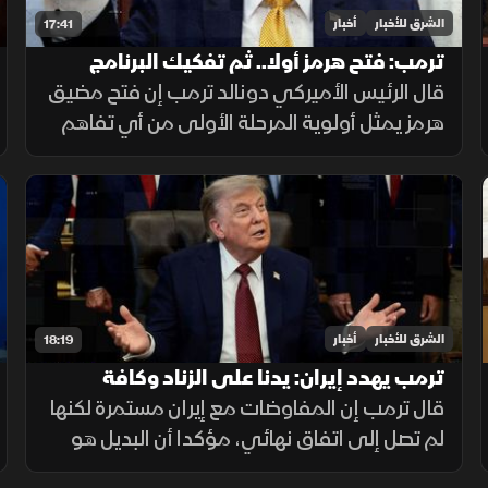
الشرق للأخبار
أخبار
17:41
ترمب: فتح هرمز أولا.. ثم تفكيك البرنامج
النووي الإيراني
قال الرئيس الأميركي دونالد ترمب إن فتح مضيق
هرمز يمثل أولوية المرحلة الأولى من أي تفاهم
مع إيران، يليه الملف النووي، مؤكداً أن واشنطن
لن تسمح لطهران بامتلاك سلاح نووي.
الشرق للأخبار
أخبار
18:19
ترمب يهدد إيران: يدنا على الزناد وكافة
الذخائر جاهزة
قال ترمب إن المفاوضات مع إيران مستمرة لكنها
لم تصل إلى اتفاق نهائي، مؤكدا أن البديل هو
استمرار القصف، وأن طهران أصبحت أكثر جدية،