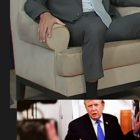
00:13
/
19:22