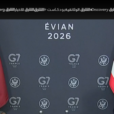
Discover
الشرق الوثائقية
الشرق بودكاست
الشرق للأخبار
الشرق Bloomberg
 إيران لن تمتلك سلاحا نوويا.
ة
19:22
أخبار
 والمؤتمرات الصحفية
 الشيخ تميم بن حمد، أمير قطر، على هامش قمة السبع في مدينة
فاهم مع إيران يستهدف ضمان عدم امتلاكها سلاحا نوويا، محذرا
خالفت ذلك، كما وصف ترمب الحرب اللبنانية بالملف الثانوي مقارنة 
لى بيروت ومطالبا نتنياهو بمسؤولية أكبر تجاه لبنان. ومن جانبه، ق
يراني مهم للمنطقة، لافتا إلى أن هناك عملا إضافيا ينبغي القيام ب
أمير قطر
الشيخ تميم بن حمد آل ثاني
حرب إيران وإسرائيل
لبنان
إيران
البرنامج النو