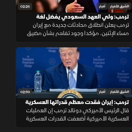
الشرق للأخبار
أخبار
02:26
ترمب: ولي العهد السعودي يفضل لغة
الحوار.. وهناك اتفاق بشأن هرمز
ترمب يعلن انطلاق محادثات جديدة مع إيران
مساء الإثنين، مؤكدا وجود تفاهم بشأن مضيق
هرمز وتوقع التوصل إلى اتفاق حول نزع البرنامج
النووي مشيرا إلى أن ولي العهد السعودي
يفضل الحلول الدبلوماسية لخفض التصعيد
الشرق للأخبار
أخبار
02:59
ترمب: إيران فقدت معظم قدراتها العسكرية
خلال المواجهة
قال الرئيس الأميركي دونالد ترمب إن العمليات
العسكرية الأميركية أضعفت القدرات العسكرية
الإيرانية، منتقدا تقارير إعلامية تحدثت عن تعاظم