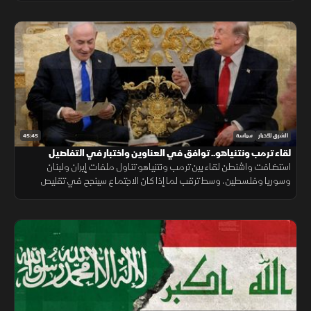
45:45
الشرق للأخبار
سياسة
لقاء ترمب ونتنياهو.. توافق في العناوين واختبار في التفاصيل
استضافت واشنطن لقاء بين ترمب ونتنياهو تناول ملفات إيران ولبنان
وسوريا وفلسطين، وسط ترقب لما إذا كان الاجتماع سينجح في تقليص
التباين بين مواقف أميركا وإسرائيل.