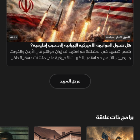
46:21
الشرق للأخبار
سياسة
هل تتحول المواجهة الأميركية الإيرانية إلى حرب إقليمية؟
يتسع التصعيد في المنطقة مع استهداف إيران مواقع في الأردن والكويت
والبحرين، بالتزامن مع استمرار الضربات الأميركية على منشآت عسكرية داخل
إيران وتعزيز الوجود الجوي الأميركي.
عرض المزيد
برامج ذات علاقة
الثورة الأميركية
الكاميكاز.. تاريخ مجهول
عودة الدجال