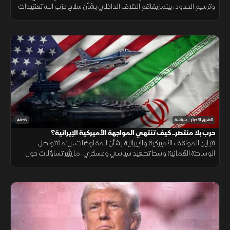
وترسيم الحدود، بينما يفاقم الخلاف الداخلي بشأن سلاح حزب الله تعقيدات
المسار.
48:15
الشرق للأخبار
سياسة
حرب بلا منتصر.. كيف تنتهي المواجهة الأميركية الإيرانية؟
تتباين المواقف الأميركية والإيرانية بشأن المفاوضات، بينما تتواصل
الوساطة العُمانية وسط تصعيد سياسي وعسكري، ما يثير تساؤلات حول
فرص التوصل إلى اتفاق يوقف المواجهة.