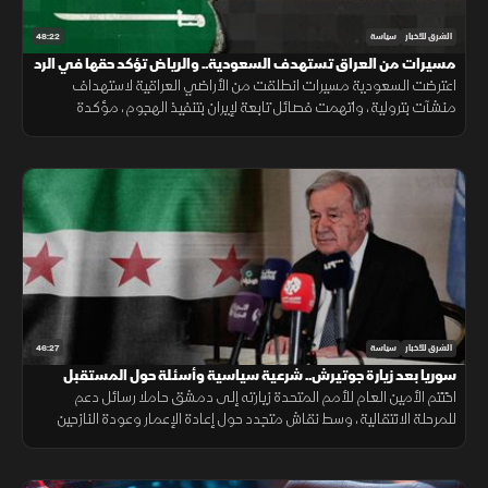
48:22
الشرق للأخبار
سياسة
مسيرات من العراق تستهدف السعودية.. والرياض تؤكد حقها في الرد
اعترضت السعودية مسيرات انطلقت من الأراضي العراقية لاستهداف
منشآت بترولية، واتهمت فصائل تابعة لإيران بتنفيذ الهجوم، مؤكدة
احتفاظها بحق الرد ومطالبة بغداد بمنع استخدام أراضيها للاعتداء.
46:27
الشرق للأخبار
سياسة
سوريا بعد زيارة جوتيرش.. شرعية سياسية وأسئلة حول المستقبل
اختتم الأمين العام للأمم المتحدة زيارته إلى دمشق حاملا رسائل دعم
للمرحلة الانتقالية، وسط نقاش متجدد حول إعادة الإعمار وعودة النازحين
ومستقبل علاقة سوريا بالمجتمع الدولي.