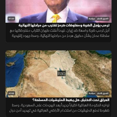
47:20
الشرق للأخبار
سياسة
ترمب يؤجل الضربة ومفاوضات هرمز تقترب من مراحلها النهائية
أجل ترمب ضربة واسعة ضد إيران، فيما أعلنت طهران اقتراب مفاوضاتها مع
سلطنة عمان بشأن مضيق هرمز من مراحلها النهائية، وسط جهود إقليمية
لتغليب الحوار ومنع اتساع الحرب.
47:02
الشرق للأخبار
سياسة
العراق تحت الاختبار.. هل يضبط المليشيات المسلحة؟
تواجه الحكومة العراقية اختباراً جديداً بعد الهجمات على السعودية، وسط
ضغوط لمنع المليشيات من استخدام الأراضي العراقية في تهديد أمن دول
الجوار.