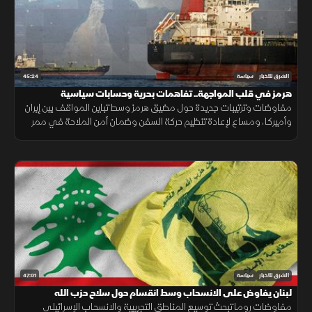
45:24
الشرق للأخبار
سياسة
هرمز في قلب المواجهة.. تفاهمات بحرية وحسابات سياسية
مفاوضات وترتيبات جديدة حول مضيق هرمز وسط تباين المواقف بين إيران
وأميركا، ومساع لإعادة تنظيم حركة السفن وضمان أمن الملاحة في ممر
بحري حيوي للتجارة العالمية.
47:01
الشرق للأخبار
سياسة
لبنان يفاوض على الانسحاب وسط انقسام حول سلاح حزب الله
مفاوضات روما تبحث توسيع المناطق التجريبية والانسحاب الإسرائيلي