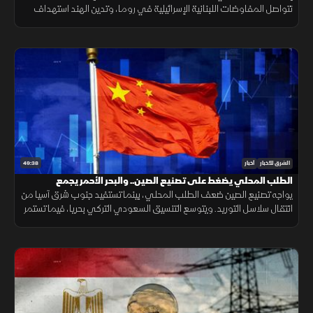
تتواصل المفاوضات اللبنانية الإسرائيلية في روما، وتدين الهند استهداف
سفينة مدنية قرب اليمن، مع تحذيرات أممية بشأن غزة.
49:38
الشرق للأخبار
أخبار
الطلب المحلي يضغط على تصنيع الصين.. والبحر الأحمر يجمع
السعودية وتركيا
يواجه تصنيع الصين ضعف الطلب المحلي، بينما تستفيد جنوب شرق آسيا من
انتقال سلاسل التوريد. ويتوسع التنسيق السعودي التركي بحريا، فيما تستمر
اتصالات واشنطن وطهران. صحيا، تدعم القيلولة الذاكرة.