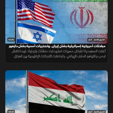
50:36
الشرق للأخبار
أخبار
مباحثات أميركية إسرائيلية بشأن إيران.. وتحذيرات أممية بشأن دارفور
أعلنت السعودية اعتراض مسيرات استهدفت منشآت بترولية، فيما ناقش
ترمب ونتنياهو الملف الإيراني، وتواصلت التحركات الإقليمية بين العراق
وتركيا، مع تحذيرات أممية من تدهور الأوضاع في دارفور.
48:40
الشرق للأخبار
أخبار