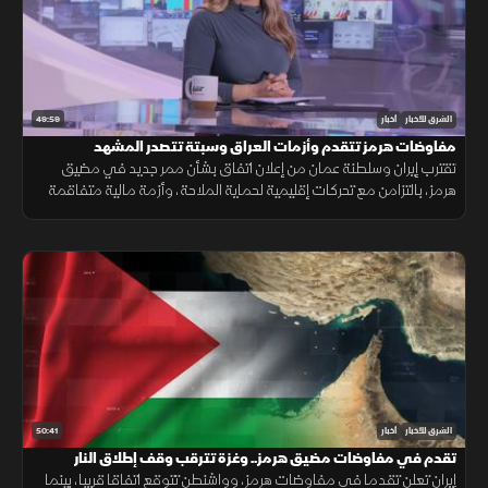
49:59
الشرق للأخبار
أخبار
مفاوضات هرمز تتقدم وأزمات العراق وسبتة تتصدر المشهد
تقترب إيران وسلطنة عمان من إعلان اتفاق بشأن ممر جديد في مضيق
هرمز، بالتزامن مع تحركات إقليمية لحماية الملاحة، وأزمة مالية متفاقمة
في العراق ومخاوف إنسانية بعد أحداث سبتة.
50:41
الشرق للأخبار
أخبار
تقدم في مفاوضات مضيق هرمز.. وغزة تترقب وقف إطلاق النار
إيران تعلن تقدما في مفاوضات هرمز، وواشنطن تتوقع اتفاقا قريبا، بينما