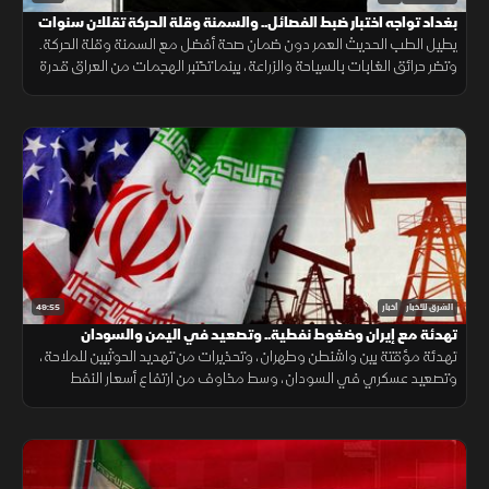
بغداد تواجه اختبار ضبط الفصائل.. والسمنة وقلة الحركة تقللان سنوات
الصحة
يطيل الطب الحديث العمر دون ضمان صحة أفضل مع السمنة وقلة الحركة.
وتضر حرائق الغابات بالسياحة والزراعة، بينما تختبر الهجمات من العراق قدرة
بغداد على ضبط الفصائل وحماية علاقتها بالرياض.
49:55
الشرق للأخبار
أخبار
تهدئة مع إيران وضغوط نفطية.. وتصعيد في اليمن والسودان
تهدئة مؤقتة بين واشنطن وطهران، وتحذيرات من تهديد الحوثيين للملاحة،
وتصعيد عسكري في السودان، وسط مخاوف من ارتفاع أسعار النفط
واكتشاف علمي قد يحمي العضلات مع التقدم في العمر.