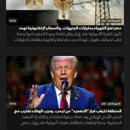
49:32
الشرق للأخبار
أخبار
مصر تعزز الكهرباء بمليارات الجنيهات.. والسجائر الإلكترونية تهدد
المراهقين
تأجيل الضربة الأميركية على إيران يفتح نافذة جديدة للدبلوماسية وسط
ترقب لموقف طهران، فيما تدعم مصر قطاع الكهرباء بعشرات المليارات،
وتحذر دراسات طبية من مخاطر السجائر الإلكترونية على أدمغة المراهقين.
49:02
الشرق للأخبار
أخبار
المنطقة تترقب قرار "التصعيد" من ترمب.. وحرب الوكلاء تقترب مع
اتساع المواجهة
الحرس الثوري الإيراني يعد خطة مرحلية لاستخدام وكلائه إذا اتسعت
المواجهة، وسط توقعات باستئناف ضربات أميركية على إيران. وفي
الاقتصاد تتصاعد هجمات روسيا وأوكرانيا على منشآت الطاقة