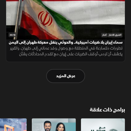
46:16
الشرق للأخبار
أخبار
سماء إيران بلا ضربات أميركية.. والحوثي ينقل معركة طهران إلى اليمن
تطورات متسارعة في المنطقة مع وصول وفد عماني إلى طهران، وتقرير
يكشف أن ترمب أوقف الضربات على إيران مع تقدم المحادثات بشأن
مضيق هرمز، وتؤكد الحكومة اليمنية أن الحرب ضد الحوثيين أصبحت خيارا لا
مفر منه
عرض المزيد
برامج ذات علاقة
مع الشرق الأوسط
الخبر الآخر
أخبار الشرق