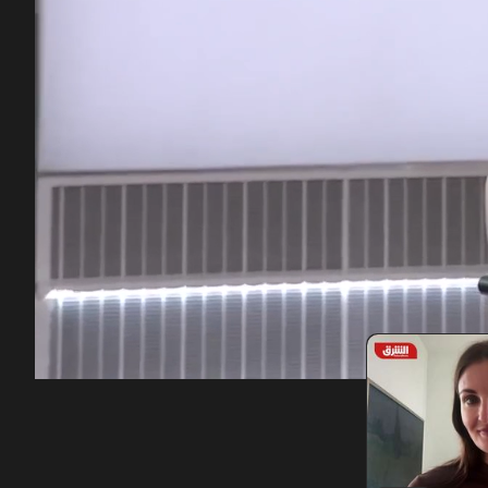
00:12
/
53:23