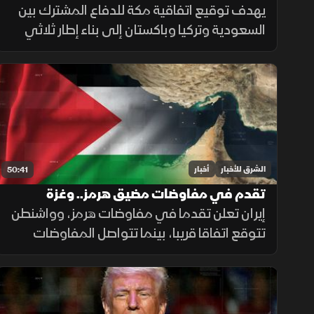
العسكرية بالسعودية
يهدف توقيع اتفاقية مكة للدفاع المشترك بين
السعودية وتركيا وباكستان إلى بناء إطار ثلاثي
يعزز الجاهزية والتكامل العسكري، ويرفع التنسيق
الأمني لحماية استقرار المنطقة ومواجهة
التحديات.
الشرق للأخبار
أخبار
50:41
تقدم في مفاوضات مضيق هرمز.. وغزة
تترقب وقف إطلاق النار
إيران تعلن تقدما في مفاوضات هرمز، وواشنطن
تتوقع اتفاقا قريبا، بينما تتواصل المفاوضات
اللبنانية الإسرائيلية في روما، وتدين الهند
استهداف سفينة مدنية قرب اليمن، مع تحذيرات
أممية بشأن غزة.