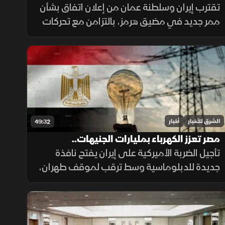
تتصدر المشهد
تقترب إيران وسلطنة عمان من إعلان اتفاق بشأن
ممر جديد في مضيق هرمز، بالتزامن مع تحركات
إقليمية لحماية الملاحة، وأزمة مالية متفاقمة
في العراق ومخاوف إنسانية بعد أحداث سبتة.
الشرق للأخبار
أخبار
49:32
مصر تعزز الكهرباء بمليارات الجنيهات..
والسجائر الإلكترونية تهدد المراهقين
تأجيل الضربة الأميركية على إيران يفتح نافذة
جديدة للدبلوماسية وسط ترقب لموقف طهران،
فيما تدعم مصر قطاع الكهرباء بعشرات المليارات،
وتحذر دراسات طبية من مخاطر السجائر
الإلكترونية على أدمغة المراهقين.