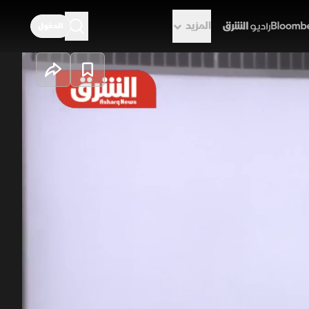
المزيد
الدخول
راديو الشرق
واق ويثير جدلا
حدود العلاقات بين البلدين، مع
الإقليمية. وفي المقابل تتصاعد
انية وصحية وتقنية أخرى في فرض