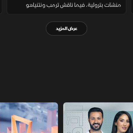
منشآت بترولية، فيما ناقش ترمب ونتنياهو
الملف الإيراني، وتواصلت التحركات الإقليمية بين
العراق وتركيا، مع تحذيرات أممية من تدهور
عرض المزيد
الأوضاع في دارفور.
أخبار الشرق