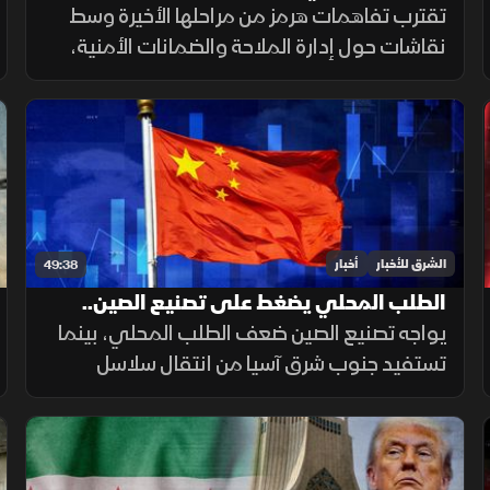
مسار التهدئة
تقترب تفاهمات هرمز من مراحلها الأخيرة وسط
نقاشات حول إدارة الملاحة والضمانات الأمنية،
بالتوازي مع تحركات أميركية ومفاوضات لبنانية
إسرائيلية تعكس استمرار اختبار فرص التهدئة في
المنطقة.
الشرق للأخبار
أخبار
49:38
الطلب المحلي يضغط على تصنيع الصين..
والبحر الأحمر يجمع السعودية وتركيا
يواجه تصنيع الصين ضعف الطلب المحلي، بينما
تستفيد جنوب شرق آسيا من انتقال سلاسل
التوريد. ويتوسع التنسيق السعودي التركي
بحريا، فيما تستمر اتصالات واشنطن وطهران.
صحيا، تدعم القيلولة الذاكرة.