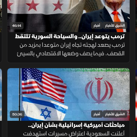
الشرق للأخبار
أخبار
46:14
ترمب يتوعد إيران.. والسياحة السورية تلتقط
أنفاسها
ترمب يصعد لهجته تجاه إيران متوعدا بمزيد من
القصف، فيما يصف وضعها الاقتصادي بالسيئ
للغاية. وفي سوريا، يلتقط قطاع السياحة أنفاسه
مع مؤشرات تعاف، وتكشف دراسة جديدة عن سر
قد يرتبط بأحد أبرز ألغاز الشيخوخة
الشرق للأخبار
أخبار
50:36
مباحثات أميركية إسرائيلية بشأن إيران..
وتحذيرات أممية بشأن دارفور
أعلنت السعودية اعتراض مسيرات استهدفت