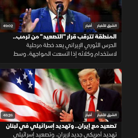
الشرق للأخبار
أخبار
49:02
المنطقة تترقب قرار "التصعيد" من ترمب..
الحرس الثوري الإيراني يعد خطة مرحلية
وحرب الوكلاء تقترب مع اتساع المواجهة
لاستخدام وكلائه إذا اتسعت المواجهة، وسط
توقعات باستئناف ضربات أميركية على إيران.
وفي الاقتصاد تتصاعد هجمات روسيا وأوكرانيا
على منشآت الطاقة
الشرق للأخبار
أخبار
48:26
تصعيد مع إيران.. وتهديد إسرائيلي في لبنان
تهديد أمريكي جديد لإيران، وتصعيد إسرائيلي