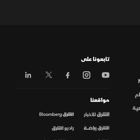
تابعونا على
م
مواقعنا
ية