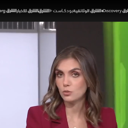
Discover
الشرق الوثائقية
الشرق بودكاست
الشرق للأخبار
الشرق Bloomberg
 واشنطن وطهران ينعش الأس
يا
53:23
أخبار
لشرق
اق الأميركي الإيراني نقطة تحول سياسية واقتصادية تتجاوز 
باشرة على أسواق الطاقة وحركة الملاحة الدولية والملفات 
 والاعتراضات السياسية على بنوده، بينما تستمر قضايا إنس
ى المشهد الدولي.
دينا فياض
مضيق هرمز
دونالد ترمب
الولايات المتحدة
إيران
حرب إيران وإسرائيل