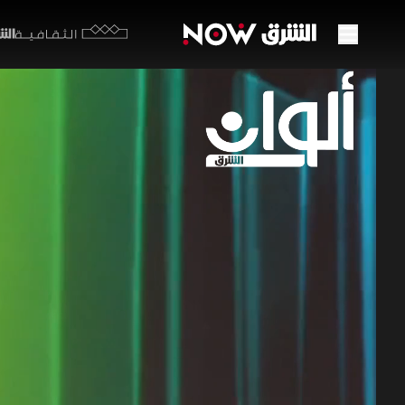
الشرق y
الثقافية
اتفاق
سياس
18 يونيو 2026
ألوان ا
يشكل الاتف
انعكاسات م
الانتقادات
حضورها عل
ألوان الشرق