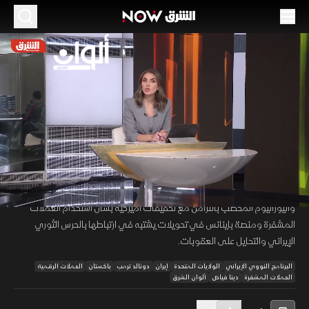
الموسم 2026
واشنطن وطهران بين خلافات هرمز وضغوط
العقوبات المشفرة
22 مايو 2026
48:33
أخبار
ألوان الشرق
تتداخل ملفات التفاوض النووي وأمن الخليج والتحويلات المالية المشفرة مع
00:12
/
48:33
استمرار الوساطات بين واشنطن وطهران وسط خلافات حول مضيق هرمز
واليورانيوم المخصب بالتزامن مع تحقيقات أميركية بشأن استخدام العملات
المشفرة ومنصة باينانس في تحويلات يشتبه في ارتباطها بالحرس الثوري
الإيراني والتحايل على العقوبات.
البرنامج النووي الإيراني
الولايات المتحدة
إيران
دونالد ترمب
باكستان
العملات الرقمية
العملات المشفرة
دينا فياض
ألوان الشرق