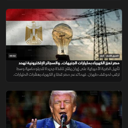
49:32
الشرق للأخبار
أخبار
مصر تعزز الكهرباء بمليارات الجنيهات.. والسجائر الإلكترونية تهدد
المراهقين
تأجيل الضربة الأميركية على إيران يفتح نافذة جديدة للدبلوماسية وسط
ترقب لموقف طهران، فيما تدعم مصر قطاع الكهرباء بعشرات المليارات،
وتحذر دراسات طبية من مخاطر السجائر الإلكترونية على أدمغة المراهقين.