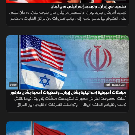
تصعيد مع إيران.. وتهديد إسرائيلي في لبنان
تهديد أمريكي جديد لإيران، وتصعيد إسرائيلي في جنوب لبنان، ورهان صيني
على التكنولوجيا لدعم النمو، إلى جانب تحذيرات من حرائق الغابات ومخاطر
الواي فاي العام.
50:36
الشرق للأخبار
أخبار
مباحثات أميركية إسرائيلية بشأن إيران.. وتحذيرات أممية بشأن دارفور
أعلنت السعودية اعتراض مسيرات استهدفت منشآت بترولية، فيما ناقش
ترمب ونتنياهو الملف الإيراني، وتواصلت التحركات الإقليمية بين العراق
وتركيا، مع تحذيرات أممية من تدهور الأوضاع في دارفور.