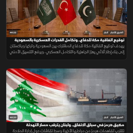
46:22
الشرق للأخبار
أخبار
توقيع اتفاقية مكة للدفاع.. وتكامل القدرات العسكرية بالسعودية
يهدف توقيع اتفاقية مكة للدفاع المشترك بين السعودية وتركيا وباكستان
إلى بناء إطار ثلاثي يعزز الجاهزية والتكامل العسكري، ويرفع التنسيق الأمني
لحماية استقرار المنطقة ومواجهة التحديات.
48:20
الشرق للأخبار
أخبار
مضيق هرمز في سباق الاتفاق.. ولبنان يترقب مسار التهدئة
تقترب تفاهمات هرمز من مراحلها الأخيرة وسط نقاشات حول إدارة الملاحة