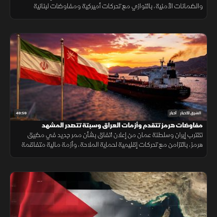
والضمانات الأمنية، بالتوازي مع تحركات أميركية ومفاوضات لبنانية
إسرائيلية تعكس استمرار اختبار فرص التهدئة في المنطقة.
49:59
الشرق للأخبار
أخبار
مفاوضات هرمز تتقدم وأزمات العراق وسبتة تتصدر المشهد
تقترب إيران وسلطنة عمان من إعلان اتفاق بشأن ممر جديد في مضيق
هرمز، بالتزامن مع تحركات إقليمية لحماية الملاحة، وأزمة مالية متفاقمة
في العراق ومخاوف إنسانية بعد أحداث سبتة.