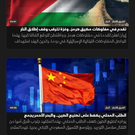
50:41
الشرق للأخبار
أخبار
تقدم في مفاوضات مضيق هرمز.. وغزة تترقب وقف إطلاق النار
إيران تعلن تقدما في مفاوضات هرمز، وواشنطن تتوقع اتفاقا قريبا، بينما
تتواصل المفاوضات اللبنانية الإسرائيلية في روما، وتدين الهند استهداف
سفينة مدنية قرب اليمن، مع تحذيرات أممية بشأن غزة.
49:38
الشرق للأخبار
أخبار
الطلب المحلي يضغط على تصنيع الصين.. والبحر الأحمر يجمع
السعودية وتركيا
يواجه تصنيع الصين ضعف الطلب المحلي، بينما تستفيد جنوب شرق آسيا من
انتقال سلاسل التوريد. ويتوسع التنسيق السعودي التركي بحريا، فيما تستمر
اتصالات واشنطن وطهران. صحيا، تدعم القيلولة الذاكرة.