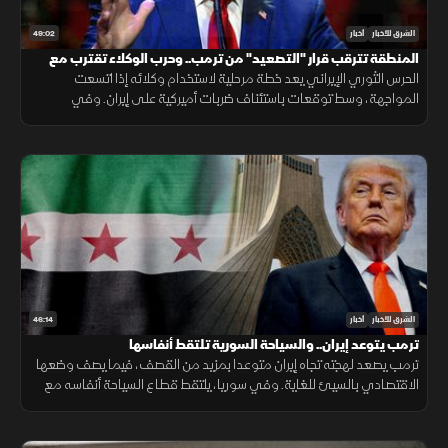
49:02
الشرق للأخبار
أخبار
المنطقة تترقب قرار "التصعيد" من ترمب.. وحرب الوكلاء تقترب مع
اتساع المواجهة
الحرس الثوري الإيراني يعد خطة مرحلية لاستخدام وكلائه إذا اتسعت
المواجهة، وسط توقعات باستئناف ضربات أميركية على إيران. وفي
الاقتصاد تتصاعد هجمات روسيا وأوكرانيا على منشآت الطاقة
46:14
الشرق للأخبار
أخبار
ترمب يتوعد إيران.. والسياحة السورية تلتقط أنفاسها
ترمب يصعد لهجته تجاه إيران متوعدا بمزيد من القصف، فيما يصف وضعها
الاقتصادي بالسيئ للغاية. وفي سوريا، يلتقط قطاع السياحة أنفاسه مع
مؤشرات تعاف، وتكشف دراسة جديدة عن سر قد يرتبط بأحد أبرز ألغاز
الشيخوخة