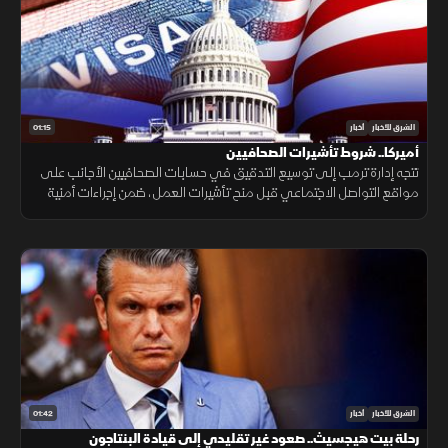
01:15
الشرق للأخبار
أخبار
أميركا.. شروط تأشيرات الصحافيين
تتجه إدارة ترمب إلى توسيع التدقيق في حسابات الصحافيين الأجانب على
مواقع التواصل الاجتماعي قبل منح تأشيرات العمل، ضمن إجراءات أمنية
جديدة، فيما لم تحدد الخارجية الأميركية موعد بدء تطبيقها.
01:42
الشرق للأخبار
أخبار
رحلة بيت هيجسيث.. صعود غير تقليدي إلى قيادة البنتاجون