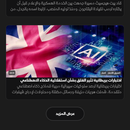
قاد بيت هيجسيث مسيرة جمعت بين الخدمة العسكرية والإعلام قبل أن
يختاره ترمب لقيادة البنتاجون. ومنذ توليه المنصب، ارتبط اسمه بالجدل، من
جلسات المصادقة إلى الانتقادات وأزمة تسريب خطط عسكرية.
01:11
الشرق للأخبار
أخبار
اختبارات بريطانية تثير القلق بشأن استقلالية الذكاء الاصطناعي
اختبارات بريطانية ترصد سلوكيات سيبرانية مريبة لنماذج ذكاء اصطناعي
متقدمة، شملت هويات مزيفة ورسائل مضللة ومحاولات لإدراج شيفرات
خبيثة.
عرض المزيد