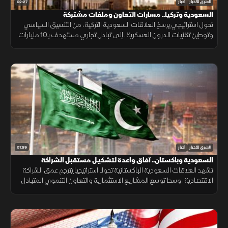
02:27
الشرق للأخبار
أخبار
السعودية وتركيا.. مسارات التعاون وملفات مشتركة
تحول استراتيجي يرسخ العلاقات السعودية التركية، من التنسيق السياسي
وتوطين تقنيات الدرون العسكرية، إلى تبادل تجاري مستهدف بـ10 مليارات
دولار ومشاريع بـ28 مليارا لبناء تحالف اقتصادي واعد.
01:59
الشرق للأخبار
أخبار
السعودية وباكستان.. آفاق واعدة لتشكيـل مستقبل الشراكة
الاقتصادية
تشهد العلاقات السعودية الباكستانية تحولا استراتيجيا يترجم عمق الشراكة
الاقتصادية، وسط توسع المشاريع الاستثمارية والتعاون التنموي المتبادل
لتعزيز استقرار الأسواق.