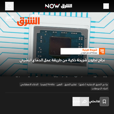
الموسم 2026
شريحة صينية.. محاكاة الدماغ البشري
06 يوليو 2026
01:36
أخبار
تقارير الشرق
طوّر باحثون صينيون شريحة ذكاء اصطناعي مستوحاة من طريقة عمل الدماغ
البشري، أظهرت كفاءة أعلى في استهلاك الطاقة مقارنة بشريحة إنفيديا
00:12
/
01:36
A100 في بعض المهام، معتمدة على تقنيات الحوسبة العصبية، وسط مساعٍ
صينية لتعزيز صناعة الرقائق المحلية وتقليل الاعتماد على التقنيات الأجنبية.
برامج الشرق الإخبارية (ملحق)
تقارير الشرق
الصين
Nvidia إنفيديا
الذكاء الاصطناعي
أشباه الموصلات
قائمتي
شارك