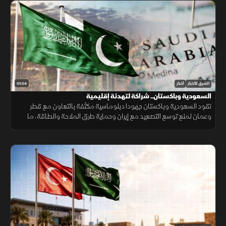
01:54
الشرق للأخبار
أخبار
السعودية وباكستان.. شراكة لتهدئة إقليمية
تقود السعودية وباكستان جهودا دبلوماسية مكثفة بالتعاون مع قطر
وعمان لمنع توسع التصعيد مع إيران وحماية طرق الملاحة والطاقة، ما
أسهم في تراجع ترمب عن ضربة عسكرية واسعة تفضيلاً للحوار.