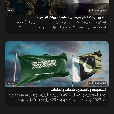
01:32
الشرق للأخبار
أخبار
ما دور قوات الطوارئ في حماية الجبهات اليمنية؟
اليمن يعزز جاهزية قوات الطوارئ ضمن خطة لإعادة تنظيم المؤسسة
العسكرية، مع توسيع انتشارها في الجبهات الحدودية والمحافظات
الشرقية لتنفيذ مهام التدخل السريع وحماية المنشآت وخطوط الإمداد.
02:18
الشرق للأخبار
أخبار
السعودية وباكستان.. علاقات واتفاقات
تجمع السعودية وباكستان شراكة استراتيجية تاريخية تتوجت باتفاقية دفاعية
عام 2025، واستثمارات مرتقبة بقيمة 25 مليار دولار تشمل مشروع
"ريكوديك" ودعم الوديعة المالية وتمويل المشتقات النفطية.