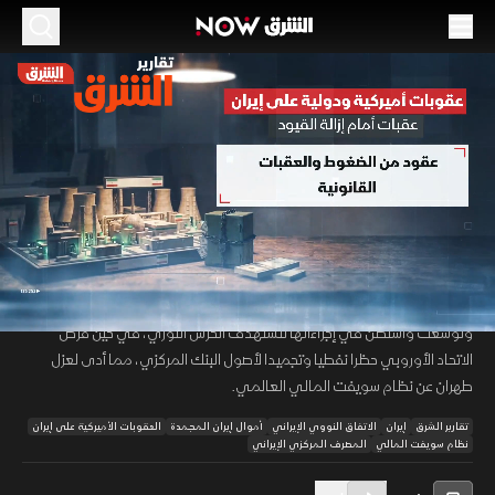
الموسم 2026
عقوبات أميركا وأوروبا تعزل النظام المالي في
إيران
28 يونيو 2026
01:32
أخبار
تقارير الشرق
تواجه إيران ملفا معقدا من العقوبات الدولية والأميركية المفروضة عليها
00:12
/
01:33
بسبب برنامجها النووي، حيث فرض مجلس الأمن الدولي حظرا على الأسلحة،
وتوسعت واشنطن في إجراءاتها لتستهدف الحرس الثوري، في حين فرض
الاتحاد الأوروبي حظرا نفطيا وتجميدا لأصول البنك المركزي، مما أدى لعزل
طهران عن نظام سويفت المالي العالمي.
تقارير الشرق
إيران
الاتفاق النووي الإيراني
أموال إيران المجمدة
العقوبات الأميركية على إيران
نظام سويفت المالي
المصرف المركزي الإيراني