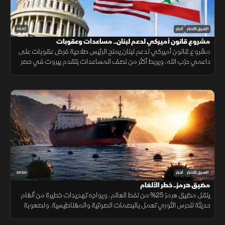
01:37
الشرق للأخبار
أخبار
مشروع قانون أميركي لدعم لبنان.. مساعدات وعقوبات
مشروع قانون أميركي لدعم لبنان يمنح الرئيس صلاحية فرض عقوبات على
داعمي حزب الله، ويربط أكثر من نصف المساعدات بتقدم بيروت في حصر
السلاح بيد الدولة ونزع سلاح الحزب وتنفيذ الإصلاحات.
01:50
الشرق للأخبار
أخبار
مضيق هرمز.. خطر الألغام
ينقل مضيق هرمز 25% من نفط العالم، ويواجه تهديدات خطيرة من ألغام
حديثة للحرس الثوري تعمل بالبصمات الصوتية والمغناطيسية. ولصعوبة
تطهير الأعماق، تعتمد البحريات العالمية على مسيرات ذاتية لحماية