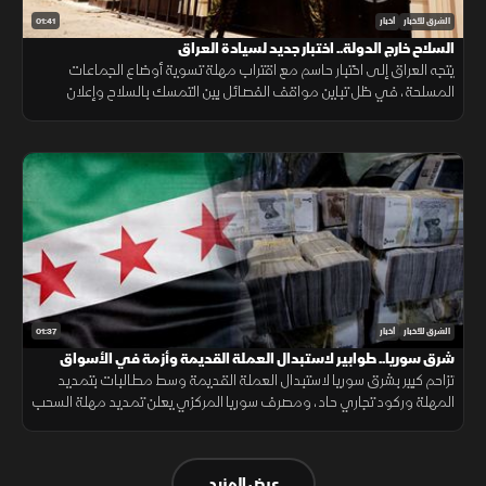
01:41
الشرق للأخبار
أخبار
السلاح خارج الدولة.. اختبار جديد لسيادة العراق
يتجه العراق إلى اختبار حاسم مع اقتراب مهلة تسوية أوضاع الجماعات
المسلحة، في ظل تباين مواقف الفصائل بين التمسك بالسلاح وإعلان
الاستعداد لتسليمه للدولة.
01:37
الشرق للأخبار
أخبار
شرق سوريا.. طوابير لاستبدال العملة القديمة وأزمة في الأسواق
تزاحم كبير بشرق سوريا لاستبدال العملة القديمة وسط مطالبات بتمديد
المهلة وركود تجاري حاد، ومصرف سوريا المركزي يعلن تمديد مهلة السحب
في دير الزور والرقة والحسكة حتى 20 أغسطس الجاري.
عرض المزيد