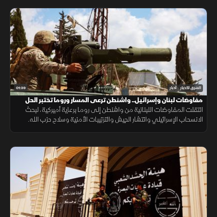
طواقمها.
01:39
الشرق للأخبار
أخبار
مفاوضات لبنان وإسرائيل.. واشنطن ترعى المسار وروما تختبر الحل
انتقلت المفاوضات اللبنانية من واشنطن إلى روما برعاية أميركية، لبحث
الانسحاب الإسرائيلي وانتشار الجيش والترتيبات الأمنية وسلاح حزب الله.
وانتهت الجولة السابعة دون اتفاق على مناطق جديدة أو وقف العمليات.