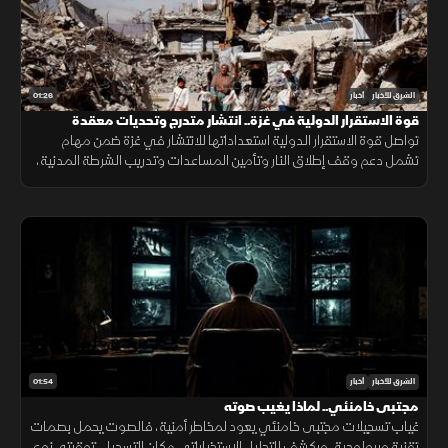
01:26
الشرق للأخبار
أخبار
قوة الاستقرار الدولية في غزة.. انتشار متدرج وتحديات معقدة
تواصل قوة الاستقرار الدولية استعداداتها للانتشار في غزة ضمن مهام
تشمل دعم وقف إطلاق النار وتأمين المساعدات وتدريب الشرطة المدنية،
وسط تحديات سياسية وأمنية معقدة.
01:54
الشرق للأخبار
أخبار
مجتبى خامنئي.. لماذا يغيب صوته
غياب تسجيلات مجتبى خامنئي يعود لمخاطر أمنية، فالصوت يحمل بصمات
تقنية وبيولوجية، ويكشف للتحليل الاستخباراتي مكان التسجيل، توقيته، نوع