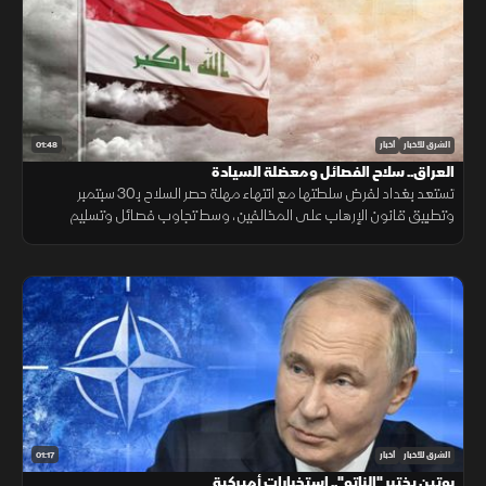
01:48
الشرق للأخبار
أخبار
العراق.. سلاح الفصائل ومعضلة السيادة
تستعد بغداد لفرض سلطتها مع انتهاء مهلة حصر السلاح بـ30 سبتمبر
وتطبيق قانون الإرهاب على المخالفين، وسط تجاوب فصائل وتسليم
مقرها، مقابل رفض أخرى كـ"كتائب حزب الله" لربطها الملف بالصراع
الإقليمي.
01:17
الشرق للأخبار
أخبار
بوتين يختبر "الناتو".. استخبارات أميركية