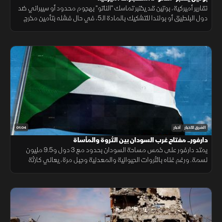
تقارير أميركية، بوتين قد يختبر تماسك "الناتو" بهجوم محدود أو سيبراني ضد
دول البلطيق أو بولندا للتشكيك بالمادة الـ5، في حال فشله بتأمين مخرج
يحفظ ماء الوجه بأوكرانيا خلال السنوات القادمة.
01:04
الشرق للأخبار
أخبار
دارفور.. مفتاح غرب السودان بين الثروة والمأساة
يمتد دارفور على خمس مساحة السودان بحدود مع 3 دول و9.5 مليون
نسمة. ورغم غناه بالثروات الحيوانية والمعدنية وجبل مرة، يعاني كارثة
إنسانية وجرائم حرب منذ 2003، أحيلت للجنائية الدولية عام 2005.