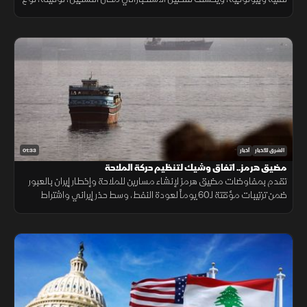
الجهاز المستخدم، والبيئة المحيطة به بدقة عالية.
01:33
الشرق للأخبار
أخبار
مضيق هرمز.. اتفاق وشيك لتنظيم حركة الملاحة
تقدم بمفاوضات مضيق هرمز لإنشاء مسارين للملاحة وإخطار إيران بالعبور
ضمن ترتيبات مؤقتة لـ60 يوماً لعودة النفط، وسط حذر إيراني واشتراط
أميركي بحرية الملاحة دون قيود.