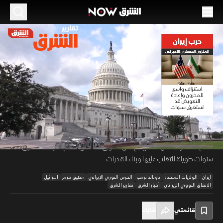
الموسم 2026
حرب إيران.. المخزون العسكري الأميركي
27 يونيو 2026
01:35
أخبار
تقارير الشرق
تواجه المنظومة الدفاعية في أميركا تحديات معقدة ترتبط بالوقت اللازم
لتعويض النقص الحاد في الصواريخ المتطورة والمنظومات الحمائية التي
00:12
/
01:36
استهلكت بالعمليات العسكرية، ويتزامن هذا العجز مع استمرار الالتزامات الدولية
لدعم حلفاء واشنطن، مما يضع أمن السوق العسكرية أمام عقبات تستغرق
سنوات طويلة للتغلب عليها وبناء القدرات.
إيران
الولايات المتحدة
دونالد ترمب
الحرس الثوري الإيراني
مضيق هرمز
إسرائيل
الاتفاق النووي الإيراني
أخبار الشرق
تقارير الشرق
قائمتي
شارك