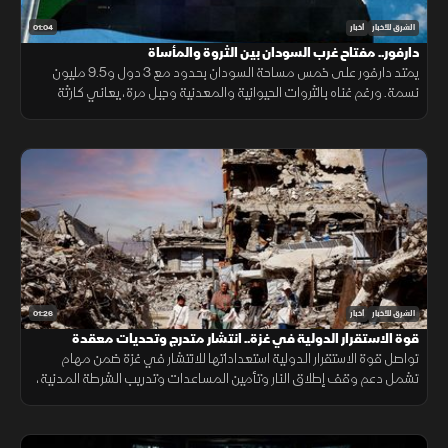
01:04
الشرق للأخبار
أخبار
دارفور.. مفتاح غرب السودان بين الثروة والمأساة
يمتد دارفور على خمس مساحة السودان بحدود مع 3 دول و9.5 مليون
نسمة. ورغم غناه بالثروات الحيوانية والمعدنية وجبل مرة، يعاني كارثة
إنسانية وجرائم حرب منذ 2003، أحيلت للجنائية الدولية عام 2005.
01:26
الشرق للأخبار
أخبار
قوة الاستقرار الدولية في غزة.. انتشار متدرج وتحديات معقدة
تواصل قوة الاستقرار الدولية استعداداتها للانتشار في غزة ضمن مهام
تشمل دعم وقف إطلاق النار وتأمين المساعدات وتدريب الشرطة المدنية،
وسط تحديات سياسية وأمنية معقدة.