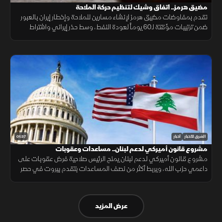
مضيق هرمز.. اتفاق وشيك لتنظيم حركة الملاحة
تقدم بمفاوضات مضيق هرمز لإنشاء مسارين للملاحة وإخطار إيران بالعبور
ضمن ترتيبات مؤقتة لـ60 يوماً لعودة النفط، وسط حذر إيراني واشتراط
أميركي بحرية الملاحة دون قيود.
01:37
الشرق للأخبار
أخبار
مشروع قانون أميركي لدعم لبنان.. مساعدات وعقوبات
مشروع قانون أميركي لدعم لبنان يمنح الرئيس صلاحية فرض عقوبات على
داعمي حزب الله، ويربط أكثر من نصف المساعدات بتقدم بيروت في حصر
السلاح بيد الدولة ونزع سلاح الحزب وتنفيذ الإصلاحات.
عرض المزيد