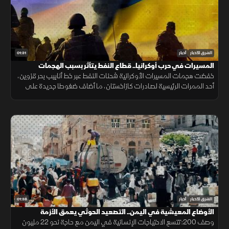
01:31
الشرق للأخبار
أخبار
المسيرات في حرب أوكرانيا.. قطاع النفط يتأثر بسبب الهجمات
خفضت هجمات المسيرات الأوكرانية شحنات النفط عبر خط أنابيب بحر قزوين،
أحد الممرات الرئيسية لصادرات كازاخستان، ما أضاف ضغوطا جديدة على
أسواق الطاقة والنقل البحري.
01:38
الشرق للأخبار
أخبار
الأوضاع المعيشية في اليمن.. التصعيد الحوثي يعمق الأزمة
وصف 200: تتسع الاحتياجات الإنسانية في اليمن مع حاجة نحو 22 مليون