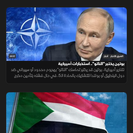
الإقليمي.
01:17
الشرق للأخبار
أخبار
بوتين يختبر "الناتو".. استخبارات أميركية
تقارير أميركية، بوتين قد يختبر تماسك "الناتو" بهجوم محدود أو سيبراني ضد
دول البلطيق أو بولندا للتشكيك بالمادة الـ5، في حال فشله بتأمين مخرج
يحفظ ماء الوجه بأوكرانيا خلال السنوات القادمة.