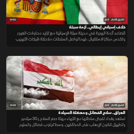
01:52
الشرق للأخبار
أخبار
خلاف إسباني إيطالي.. أزمة سبتة
تتصاعد أزمة الهجرة في مدينة سبتة الإسبانية مع تزايد محاولات العبور
وتكدس مراكز الاستقبال، فيما تواصل السلطات ملاحقة شبكات التهريب
وسط تداعيات إنسانية وأمنية تمتد إلى الساحة الأوروبية.
01:48
الشرق للأخبار
أخبار
العراق.. سلاح الفصائل ومعضلة السيادة
تستعد بغداد لفرض سلطتها مع انتهاء مهلة حصر السلاح بـ30 سبتمبر
وتطبيق قانون الإرهاب على المخالفين، وسط تجاوب فصائل وتسليم
مقرها، مقابل رفض أخرى كـ"كتائب حزب الله" لربطها الملف بالصراع