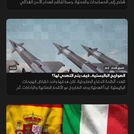
شخص إلى المساعدات والحماية، وسط تفاقم انعدام الأمن الغذائي
ونقص حاد في تمويل خطة الاستجابة الإنسانية
01:56
الشرق للأخبار
أخبار
الصواريخ الباليستية.. كيف يتم التصدي لها؟
تتعدد أنظمة الدفاع الصاروخية، لكن هدفها واحد: اعتراض الهجمات
الباليستية. تبدأ العملية برصد الصاروخ عبر الأقمار الصناعية والرادارات، ثم
حساب مساره وإطلاق صاروخ اعتراضي، مع طبقات دفاعية أخرى