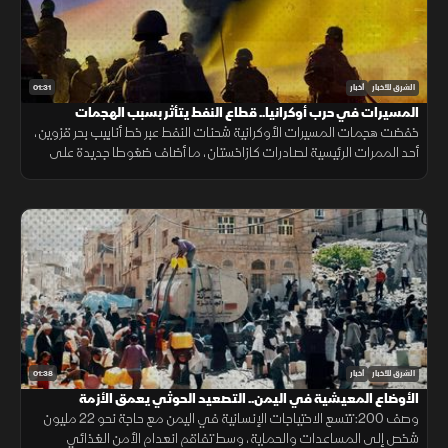
01:31
الشرق للأخبار
أخبار
المسيرات في حرب أوكرانيا.. قطاع النفط يتأثر بسبب الهجمات
خفضت هجمات المسيرات الأوكرانية شحنات النفط عبر خط أنابيب بحر قزوين،
أحد الممرات الرئيسية لصادرات كازاخستان، ما أضاف ضغوطا جديدة على
أسواق الطاقة والنقل البحري.
01:38
الشرق للأخبار
أخبار
الأوضاع المعيشية في اليمن.. التصعيد الحوثي يعمق الأزمة
وصف 200: تتسع الاحتياجات الإنسانية في اليمن مع حاجة نحو 22 مليون
شخص إلى المساعدات والحماية، وسط تفاقم انعدام الأمن الغذائي