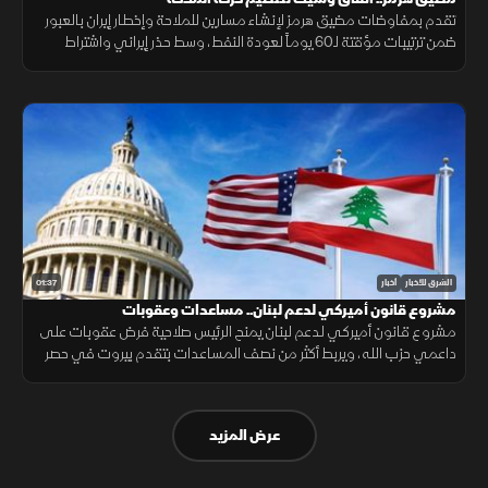
تقدم بمفاوضات مضيق هرمز لإنشاء مسارين للملاحة وإخطار إيران بالعبور
ضمن ترتيبات مؤقتة لـ60 يوماً لعودة النفط، وسط حذر إيراني واشتراط
أميركي بحرية الملاحة دون قيود.
01:37
الشرق للأخبار
أخبار
مشروع قانون أميركي لدعم لبنان.. مساعدات وعقوبات
مشروع قانون أميركي لدعم لبنان يمنح الرئيس صلاحية فرض عقوبات على
داعمي حزب الله، ويربط أكثر من نصف المساعدات بتقدم بيروت في حصر
السلاح بيد الدولة ونزع سلاح الحزب وتنفيذ الإصلاحات.
عرض المزيد