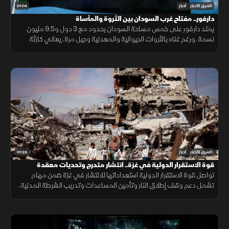
01:04
الشرق للأخبار
أخبار
دارفور.. مفتاح غرب السودان بين الثروة والمأساة
يمتد دارفور على خمس مساحة السودان بحدود مع 3 دول و9.5 مليون
نسمة. ورغم غناه بالثروات الحيوانية والمعدنية وجبل مرة، يعاني كارثة
إنسانية وجرائم حرب منذ 2003، أحيلت للجنائية الدولية عام 2005.
01:26
الشرق للأخبار
أخبار
قوة الاستقرار الدولية في غزة.. انتشار متدرج وتحديات معقدة
تواصل قوة الاستقرار الدولية استعداداتها للانتشار في غزة ضمن مهام
تشمل دعم وقف إطلاق النار وتأمين المساعدات وتدريب الشرطة المدنية،
وسط تحديات سياسية وأمنية معقدة.