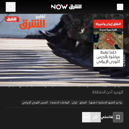
الموسم 2026
اتفاق إيران وأميركا.. خلايا سرية جديدة
19 يونيو 2026
01:16
أخبار
تقارير الشرق
كشفت رويترز نقلا عن مصادر عراقية أن الحرس الثوري الإيراني أنشأ خلايا سرية
صغيرة خارج الفصائل المسلحة التقليدية، مرتبطة مباشرة بطهران، ونفذت
00:11
/
01:16
هجمات بطائرات مسيرة استهدفت مواقع في الخليج. يأتي ذلك وسط ضغوط
أميركية على بغداد لتفكيك الجماعات المسلحة ومنع استخدام الأراضي العراقية
لتهديد أمن المنطقة.
برامج الشرق الإخبارية (ملحق)
العراق
إيران
الولايات المتحدة
الحرس الثوري الإيراني
قائمتي
شارك