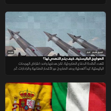
ونقص حاد في تمويل خطة الاستجابة الإنسانية
01:56
الشرق للأخبار
أخبار
الصواريخ الباليستية.. كيف يتم التصدي لها؟
تتعدد أنظمة الدفاع الصاروخية، لكن هدفها واحد: اعتراض الهجمات
الباليستية. تبدأ العملية برصد الصاروخ عبر الأقمار الصناعية والرادارات، ثم
حساب مساره وإطلاق صاروخ اعتراضي، مع طبقات دفاعية أخرى