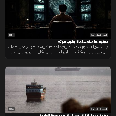
01:54
الشرق للأخبار
أخبار
مجتبى خامنئي.. لماذا يغيب صوته
غياب تسجيلات مجتبى خامنئي يعود لمخاطر أمنية، فالصوت يحمل بصمات
تقنية وبيولوجية، ويكشف للتحليل الاستخباراتي مكان التسجيل، توقيته، نوع
الجهاز المستخدم، والبيئة المحيطة به بدقة عالية.
01:33
الشرق للأخبار
أخبار
مضيق هرمز.. اتفاق وشيك لتنظيم حركة الملاحة