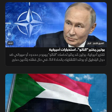
01:17
الشرق للأخبار
أخبار
بوتين يختبر "الناتو".. استخبارات أميركية
تقارير أميركية، بوتين قد يختبر تماسك "الناتو" بهجوم محدود أو سيبراني ضد
دول البلطيق أو بولندا للتشكيك بالمادة الـ5، في حال فشله بتأمين مخرج
يحفظ ماء الوجه بأوكرانيا خلال السنوات القادمة.