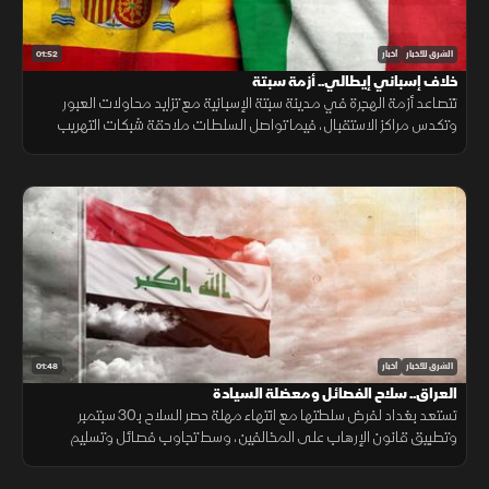
01:52
الشرق للأخبار
أخبار
خلاف إسباني إيطالي.. أزمة سبتة
تتصاعد أزمة الهجرة في مدينة سبتة الإسبانية مع تزايد محاولات العبور
وتكدس مراكز الاستقبال، فيما تواصل السلطات ملاحقة شبكات التهريب
وسط تداعيات إنسانية وأمنية تمتد إلى الساحة الأوروبية.
01:48
الشرق للأخبار
أخبار
العراق.. سلاح الفصائل ومعضلة السيادة
تستعد بغداد لفرض سلطتها مع انتهاء مهلة حصر السلاح بـ30 سبتمبر
وتطبيق قانون الإرهاب على المخالفين، وسط تجاوب فصائل وتسليم
مقرها، مقابل رفض أخرى كـ"كتائب حزب الله" لربطها الملف بالصراع
الإقليمي.