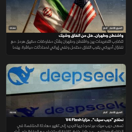
01:44
الشرق للأخبار
أخبار
واشنطن وطهران.. هل من اتفاق وشيك
تتضارب التصريحات بين واشنطن وطهران بشأن مفاوضات مضيق هرمز، مع
تفاؤل أميركي بقرب اتفاق محتمل ونفي إيراني لمحادثات مباشرة، بينما
تستمر الوساطات الإقليمية لخفض التوتر.
02:02
الشرق للأخبار
أخبار
نماذج "ديب سيك".. مزايا V4 Flash
تسعى ديب سيك عبر نموذجها الجديد إلى تغيير معادلة المنافسة في
الذكاء الاصطناعي، من خلال خفض تكلفة الاستخدام مع الحفاظ على أداء