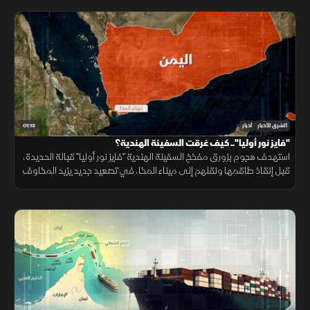
01:13
الشرق للأخبار
أخبار
"فايز نور أوليا".. كيف غرقت السفينة الهندية؟
استهدف هجوم بزورق مفخخ السفينة الهندية "فايز نور أوليا" قبالة الحديدة،
قبل إنقاذ طاقمها ونقلهم إلى ميناء المخا، في تصعيد جديد يزيد المخاوف
على أمن الملاحة وسلاسل الإمداد.