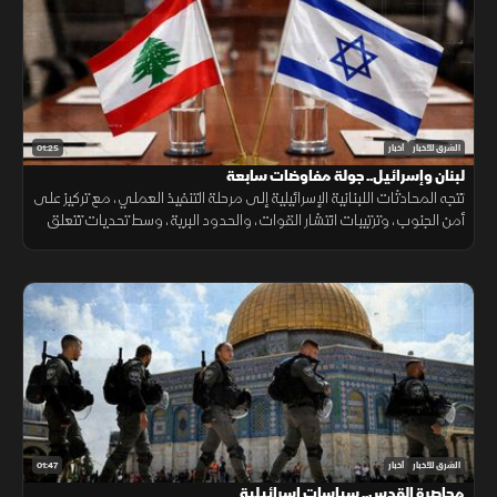
01:25
الشرق للأخبار
أخبار
لبنان وإسرائيل.. جولة مفاوضات سابعة
تتجه المحادثات اللبنانية الإسرائيلية إلى مرحلة التنفيذ العملي، مع تركيز على
أمن الجنوب، وترتيبات انتشار القوات، والحدود البرية، وسط تحديات تتعلق
بالضمانات السياسية وتحويل الاتفاقات إلى واقع مستدام.
01:47
الشرق للأخبار
أخبار
محاصرة القدس.. سياسات إسرائيلية