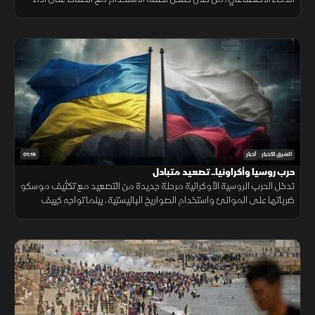
مرتفع، في محاولة لجعل التقنية أكثر انتشارا.
01:19
الشرق للأخبار
أخبار
حرب روسيا وأكراونيا.. تصعيد متبادل
تدخل الحرب الروسية الأوكرانية مرحلة جديدة من التصعيد مع تكثيف موسكو
ضرباتها على الموانئ واستخدام الصواريخ الباليستية، بينما تواجه كييف
ضغوطا على دفاعاتها الجوية ومخزونها العسكري.