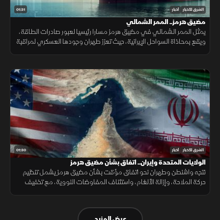
01:31
الشرق للأخبار
أخبار
مضيق هرمز.. الممر الشمالي
يمثل الممر الشمالي في مضيق هرمز مسارا رئيسيا لعبور صادرات الطاقة،
ويقع بمحاذاة السواحل الإيرانية، حيث تعزز طهران وجودها العسكري لمراقبة
الملاحة عبر الزوارق والطائرات المسيرة والصواريخ.
01:30
الشرق للأخبار
أخبار
الولايات المتحدة وإيران.. اتفاق بشأن مضيق هرمز
تتجه واشنطن وطهران نحو اتفاق مؤقت بشأن مضيق هرمز يشمل تنظيم
حركة الملاحة، وإزالة الألغام، واستئناف المفاوضات النووية، مع تخفيف
العقوبات على صادرات النفط مقابل ترتيبات أمنية.
عرض المزيد