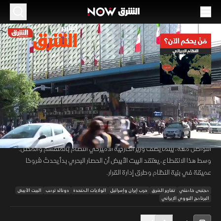
الموسم 2026
غموض موقع مجتبى خامنئي يحول إيران
لـ"صندوق مغلق" أمام ترمب
09 مايو 2026
01:57
أخبار
تقارير الشرق
تواجه إدارة ترمب غموضا مزدوجا بشأن البرنامج النووي الإيراني، ومكان
00:11
/
01:57
مجتبى خامنئي. تشير التقارير إلى عزلة أمنية وطبية للمرشد الجديد تمنع
التواصل معه، بينما يصف وزير الخارجية الأميركي النظام بالمنقسم والمختل.
وسط هذا الانقطاع، يعتقد البيت الأبيض أن الحصار البحري بدأ يحدث شروخا
عميقة في بنية النظام وطرق إدارة القرار.
مجتبى خامنئي
تقارير الشرق
حرب إيران وإسرائيل
الولايات المتحدة
دونالد ترمب
البيت الأبيض
البرنامج النووي الإيراني