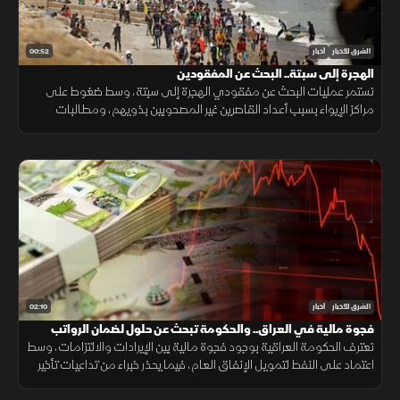
00:52
الشرق للأخبار
أخبار
الهجرة إلى سبتة.. البحث عن المفقودين
تستمر عمليات البحث عن مفقودي الهجرة إلى سبتة، وسط ضغوط على
مراكز الإيواء بسبب أعداد القاصرين غير المصحوبين بذويهم، ومطالبات
بتوفير الحماية والرعاية للمهاجرين.
02:10
الشرق للأخبار
أخبار
فجوة مالية في العراق.. والحكومة تبحث عن حلول لضمان الرواتب
تعترف الحكومة العراقية بوجود فجوة مالية بين الإيرادات والالتزامات، وسط
اعتماد على النفط لتمويل الإنفاق العام، فيما يحذر خبراء من تداعيات تأخير
الرواتب على الاقتصاد والأسواق.