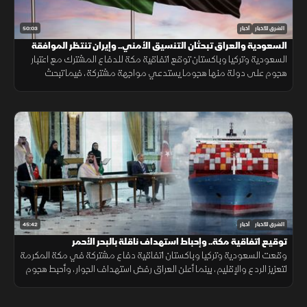
50:03
الشرق للأخبار
أخبار
السعودية والعراق تبحثان التنسيق الأمني.. وإيران تنتظر الموافقة
على اتفاق "هرمز"
السعودية وتركيا وباكستان توقع اتفاقية مكة للدفاع المشترك مع اعتبار
هجوم على دولة منها هجوما يستدعي مواجهة مشتركة، فيما تبحث
السعودية والعراق تعزيز التنسيق الأمني، وسط سعي لاتفاق بشأن "هرمز".
45:42
الشرق للأخبار
أخبار
توقيع اتفاقية مكة.. وإحباط استهداف ناقلة بالبحر الأحمر
وقعت السعودية وتركيا وباكستان اتفاقية دفاع مشتركة في مكة المكرمة
لتعزيز الردع والإقليم، بينما أعلن العراق رفض استهداف الجوار، وأحبط هجوم
على ناقلة بالبحر الأحمر مع تحركات أميركية قرب هرمز.