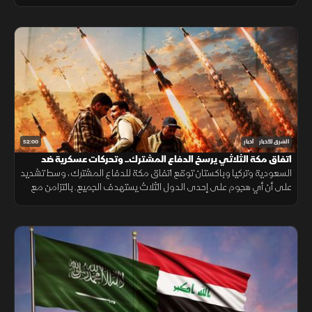
الدفاعي. ويناقش مجلس الشيوخ الأميركي مشروع قانون لدعم لبنان.
52:00
الشرق للأخبار
أخبار
اتفاق مكة الثلاثي يرسخ الدفاع المشترك.. وتحركات عسكرية ضد
الحوثيين
السعودية وتركيا وباكستان توقع اتفاق مكة للدفاع المشترك، وسط تشديد
على أن أي هجوم على إحدى الدول الثلاث يستهدف الجميع. بالتزامن مع
تحركات بشأن "هرمز". وتصعيد ضد الحوثيين. ومفاوضات أميركية بشأن إيران.