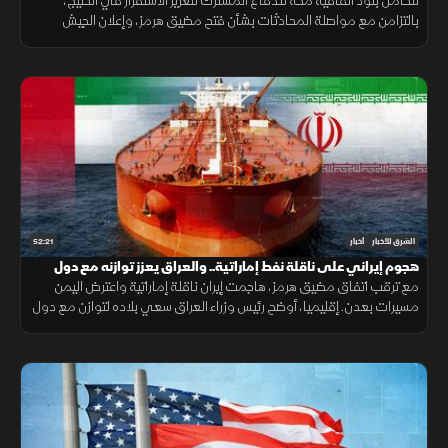
تتكامل بنود اتفاقية مكة للدفاع المشترك لتعزيز الاستقرار في الخليج،
بالتزامن مع مواصلة المحادثات بشأن فتح مضيق هرمز، وإعلان الجيش
اليمني رفع الجاهزية الميدانية لمواجهة التحديات الأمنية.
52:21
الشرق للأخبار
أخبار
هجوم إيراني على ناقلة نفط إماراتية.. والعراق يعزز توازنه مع دول
الجوار
مع ترقب اتفاق مضيق هرمز، هاجمت إيران ناقلة إماراتية واعترض اليمن
مسيرات بعدن. إقليميا، أوضح رئيس وزراء العراق سعي بلاده لتوازن مع دول
الجوار، وكشفت واشنطن عن تفكير بوتين باستفزاز الناتو.