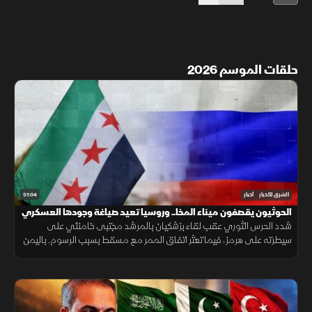
حلقات الموسم 2026
51:04
الشرق للأخبار
أخبار
الحوثيون يقصفون ميناء المخا.. وروسيا تعيد صياغة وجودها العسكري
بسوريا
شدد الحرس الثوري عقب لقاء بزشكيان بالمرشد مجتبى خامنئي على
سيطرته على هرمز، فيما تعثر اتفاق الممر مع مسقط بسبب الرسوم. باليمن
قصـف الحوثيون المخا، وتتفاوض دمشق وموسكو حول الوجود العسكري.