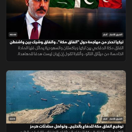
48:49
الشرق للأخبار
أخبار
تركيا تحذر من مهاجمة دول "اتفاق مكة".. واتفاق وشيك بين واشنطن
وطهران
اتفاق مكة الدفاعي بين تركيا وباكستان والسعودية يماثل فنيا المادة
الخامسة من ميثاق الناتو، وأنقرة تقول إن إيران ليست هدفا للمعاهدة.
وفانس متفائل باتفاق مع طهران، وبزشكيان يرى فرصة لصفقة
50:11
الشرق للأخبار
أخبار
توقيع اتفاق مكة للدفاع بالخليج.. وتواصل محادثات هرمز