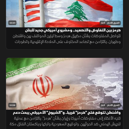
50:41
الشرق للأخبار
أخبار
هرمز بين التفاوض والتصعيد.. ومشروع أميركي جديد للبنان
تتواصل المفاوضات بشأن مضيق هرمز وسط تباين المواقف بين واشنطن
وطهران، بالتزامن مع تصاعد المخاوف على الملاحة الإقليمية وتطورات
سياسية وأمنية متسارعة في لبنان وأوكرانيا.
51:59
الشرق للأخبار
أخبار
واشنطن تتوقع فتح "هرمز" قريبا.. و"الشيوخ" الأميركي يبحث دعم
لبنان
تتجه الأنظار إلى مفاوضات أميركا وإيران بشأن "هرمز". بالتزامن مع عملية
للجيش اليمني ضد الحوثيين. وتوقيع السعودية وتركيا وباكستان اتفاق مكة