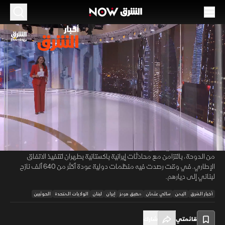
الموسم 2026
"دعم الشرعية" يتوعد الحوثيين.. وتحذيرات إيرانية
بشأن "هرمز"
04 يوليو 2026
25:19
أخبار
أخبار الشرق
توعد تحالف دعم الشرعية في اليمن برد حازم وقوي على تصريحات الحوثيين
00:12
/
25:19
الأخيرة ضد السعودية، واصفا إياها بمحاولة مكشوفة للهروب من الانتهاكات
ضد الشعب اليمني. وفي سياق متصل، أرسلت طهران رسائل تحذيرية لأميركا
من الدوحة، بالتزامن مع محادثات إيرانية باكستانية بطهران لتنفيذ الاتفاق
الإطاري. في وقت رصدت فيه منظمات دولية عودة أكثر من 640 ألف نازح
لبناني إلى ديارهم.
أخبار الشرق
اليمن
سالي عثمان
مضيق هرمز
إيران
لبنان
الولايات المتحدة
الحوثيين
قائمتي
شارك