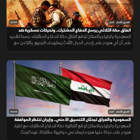
52:00
الشرق للأخبار
أخبار
اتفاق مكة الثلاثي يرسخ الدفاع المشترك.. وتحركات عسكرية ضد
الحوثيين
السعودية وتركيا وباكستان توقع اتفاق مكة للدفاع المشترك، وسط تشديد
على أن أي هجوم على إحدى الدول الثلاث يستهدف الجميع. بالتزامن مع
تحركات بشأن "هرمز". وتصعيد ضد الحوثيين. ومفاوضات أميركية بشأن إيران.
50:03
الشرق للأخبار
أخبار
السعودية والعراق تبحثان التنسيق الأمني.. وإيران تنتظر الموافقة
على اتفاق "هرمز"
السعودية وتركيا وباكستان توقع اتفاقية مكة للدفاع المشترك مع اعتبار
هجوم على دولة منها هجوما يستدعي مواجهة مشتركة، فيما تبحث
السعودية والعراق تعزيز التنسيق الأمني، وسط سعي لاتفاق بشأن "هرمز".