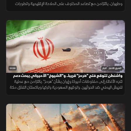
وطهران، بالتزامن مع تصاعد المخاوف على الملاحة الإقليمية وتطورات
سياسية وأمنية متسارعة في لبنان وأوكرانيا.
51:59
الشرق للأخبار
أخبار
واشنطن تتوقع فتح "هرمز" قريبا.. و"الشيوخ" الأميركي يبحث دعم
لبنان
تتجه الأنظار إلى مفاوضات أميركا وإيران بشأن "هرمز". بالتزامن مع عملية
للجيش اليمني ضد الحوثيين. وتوقيع السعودية وتركيا وباكستان اتفاق مكة
الدفاعي. ويناقش مجلس الشيوخ الأميركي مشروع قانون لدعم لبنان.