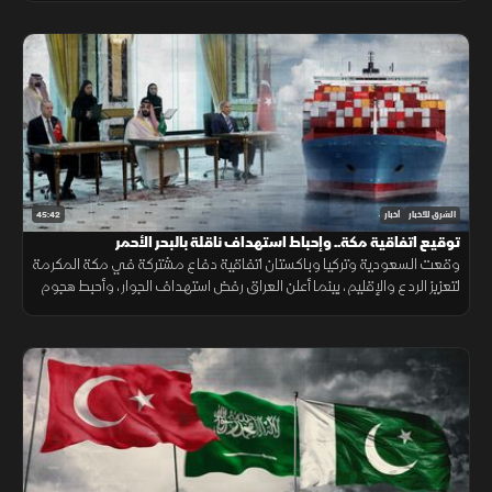
45:42
الشرق للأخبار
أخبار
توقيع اتفاقية مكة.. وإحباط استهداف ناقلة بالبحر الأحمر
وقعت السعودية وتركيا وباكستان اتفاقية دفاع مشتركة في مكة المكرمة
لتعزيز الردع والإقليم، بينما أعلن العراق رفض استهداف الجوار، وأحبط هجوم
على ناقلة بالبحر الأحمر مع تحركات أميركية قرب هرمز.