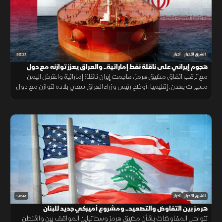
52:21
الشرق للأخبار
أخبار
هجوم إيراني على ناقلة نفط إماراتية.. والعراق يعزز توازنه مع دول
الجوار
مع ترقب اتفاق مضيق هرمز، هاجمت إيران ناقلة إماراتية واعترض اليمن
مسيرات بعدن. إقليميا، أوضح رئيس وزراء العراق سعي بلاده لتوازن مع دول
الجوار، وكشفت واشنطن عن تفكير بوتين باستفزاز الناتو.
50:41
الشرق للأخبار
أخبار
هرمز بين التفاوض والتصعيد.. ومشروع أميركي جديد للبنان
تتواصل المفاوضات بشأن مضيق هرمز وسط تباين المواقف بين واشنطن