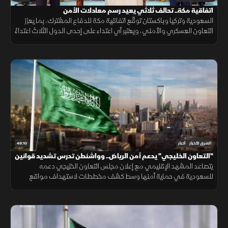
اتفاقية مكة.. تحالف ثلاثي يعيد رسم معادلات الأمن
السعودية وتركيا وباكستان توقّع اتفاقية مكة للدفاع المشترك، بما يعزز
التعاون العسكري والأمني، ويعتبر أي اعتداء على إحدى الدول الثلاث اعتداءً
عليها جميعاً.
49:10
الشرق للأخبار
أخبار
"التعاون الخليجي" يدعم أمن الرياض.. وواشنطن تدرس تشديد قوانين
الهجرة
يتصاعد المشهد الإقليمي مع إعلان مجلس التعاون الخليجي دعمه
للسعودية في حماية أمنها وسط كشف مخططات لاستهداف مواقع
حيوية. وفي اليمن، تتواصل المواجهات مع الحوثيين، بينما يتحدث ترمب عن
قرب انتهاء حرب إيران