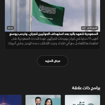
48:53
الشرق للأخبار
أخبار
السعودية تتعهد بالرد بعد استهداف الحوثيين لنجران.. وترمب يوسع
قيود الجنسية
أصيب 11 مدنيا في نجران بهجمات للحوثيين. فيما شددت السعودية على
استعدادها للتعامل مع أي اعتداء. وجدد التحالف دعمه لليمن. وفي أميركا،
أعلن ترمب قرب انتهاء حرب إيران ووسع قيود الجنسية بالولادة.
عرض المزيد
برامج ذات علاقة
مع الشرق الأوسط
الخبر الآخر
تقارير الشرق