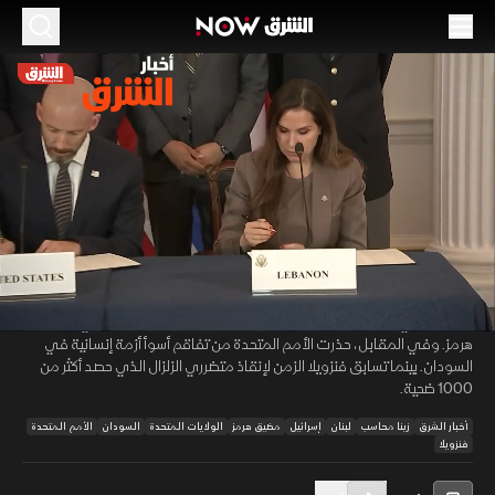
الموسم 2026
اتفاق إطاري بين لبنان وإسرائيل.. وعودة التوترات
إلى "هرمز"
27 يونيو 2026
52:16
أخبار
أخبار الشرق
كشفت وثيقة لـ"الشرق" عن تفاصيل الاتفاق الإطاري بين لبنان وإسرائيل برعاية
00:12
/
52:16
أميركية، والذي يضع مسارا لإنهاء الحرب بين إسرائيل ولبنان عبر مجموعات عمل
للسلام. يأتي ذلك تزامنا مع ضربات متبادلة بين واشنطن وطهران في مضيق
هرمز. وفي المقابل، حذرت الأمم المتحدة من تفاقم أسوأ أزمة إنسانية في
السودان. بينما تسابق فنزويلا الزمن لإنقاذ متضرري الزلزال الذي حصد أكثر من
1000 ضحية.
أخبار الشرق
زينا محاسب
لبنان
إسرائيل
مضيق هرمز
الولايات المتحدة
السودان
الأمم المتحدة
فنزويلا