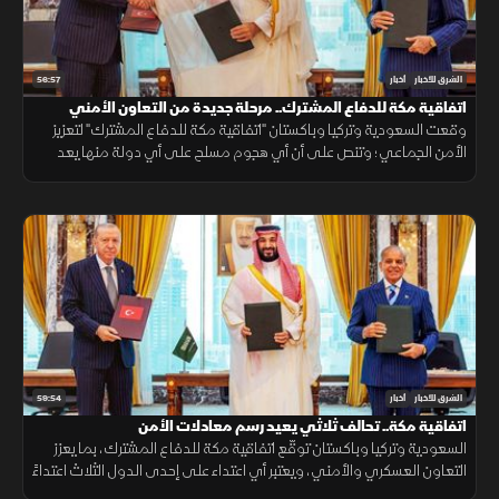
56:57
الشرق للأخبار
أخبار
اتفاقية مكة للدفاع المشترك.. مرحلة جديدة من التعاون الأمني
وقعت السعودية وتركيا وباكستان "اتفاقية مكة للدفاع المشترك" لتعزيز
الأمن الجماعي؛ وتنص على أن أي هجوم مسلح على أي دولة منها يعد
هجوما على الجميع، بهدف حماية الاستقرار الإقليمي وتطوير التعاون
الدفاعي.
59:54
الشرق للأخبار
أخبار
اتفاقية مكة.. تحالف ثلاثي يعيد رسم معادلات الأمن
السعودية وتركيا وباكستان توقّع اتفاقية مكة للدفاع المشترك، بما يعزز
التعاون العسكري والأمني، ويعتبر أي اعتداء على إحدى الدول الثلاث اعتداءً
عليها جميعاً.