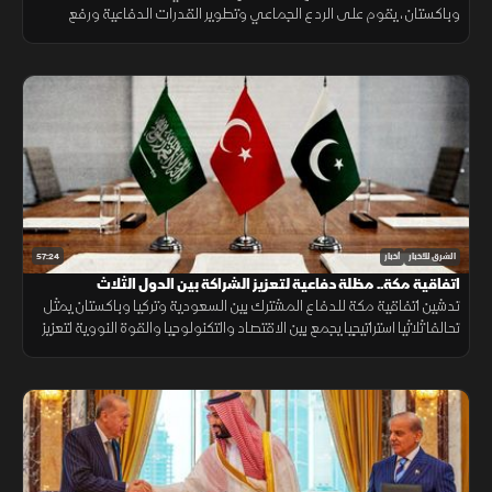
وباكستان، يقوم على الردع الجماعي وتطوير القدرات الدفاعية ورفع
الجاهزية والتنسيق، مع التأكيد على دعم أمن المنطقة واستقرارها.
57:24
الشرق للأخبار
أخبار
اتفاقية مكة.. مظلة دفاعية لتعزيز الشراكة بين الدول الثلاث
تدشين اتفاقية مكة للدفاع المشترك بين السعودية وتركيا وباكستان يمثل
تحالفا ثلاثيا استراتيجيا يجمع بين الاقتصاد والتكنولوجيا والقوة النووية لتعزيز
استقرار المنطقة وحماية الممرات الملاحية.