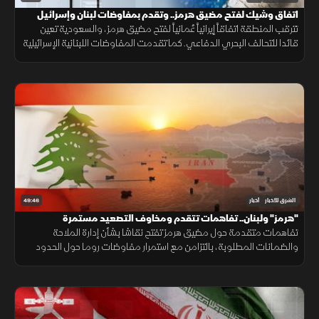
اتفاق وشيك لفتح مضيق هرمز.. وتقدم بمفاوضات لبنان وإسرائيل
تترقب المنطقة اتفاقاً إيرانياً عُمانياً لفتح مضيق هرمز، والسعودية تعين
قائدا للتحالف البحري الدفاعي. كما تقدمت المفاوضات اللبنانية الإسرائيلية
بروما، بينما كثفت روسيا هجماتها ضد أوكرانيا.
49:46
الشرق للأخبار
أخبار
"هرمز" ولبنان.. تفاهمات تتقدم ومخاوف التصعيد مستمرة
تفاهمات متقدمة حول مضيق هرمز تفتح نقاشا بشأن إدارة الملاحة
والضمانات المطلوبة، بالتزامن مع استمرار مفاوضات روما حول الحدود
ووقف إطلاق النار، وسط تداخل الحسابات الإقليمية والدولية.