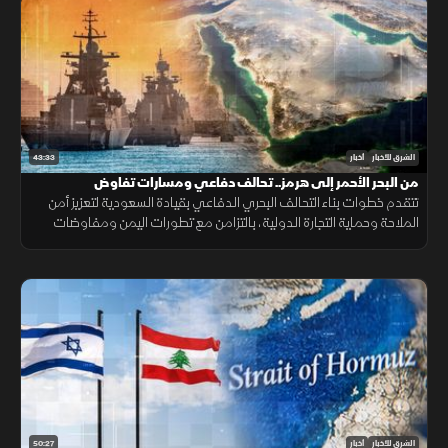
43:33
الشرق للأخبار
أخبار
من البحر الأحمر إلى هرمز.. تحالف دفاعي ومسارات تفاوض
تتقدم خطوات بناء التحالف البحري الدفاعي بقيادة السعودية لتعزيز أمن
الملاحة وحماية التجارة الدولية، بالتزامن مع تطورات اليمن ومفاوضات
هرمز واستمرار المسار الأمني بين لبنان وإسرائيل.
50:27
الشرق للأخبار
أخبار