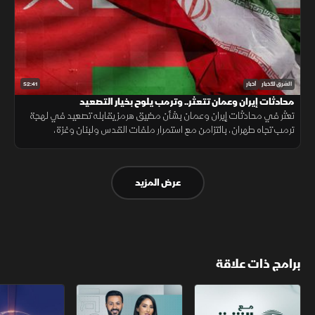
52:41
الشرق للأخبار
أخبار
محادثات إيران وعمان تتعثر.. وترمب يلوح بخيار التصعيد
تعثر في محادثات إيران وعمان بشأن مضيق هرمز يقابله تصعيد في لهجة
ترمب تجاه طهران، بالتزامن مع استمرار ملفات القدس ولبنان وغزة،
وتحديات المهاجرين في سبتة.
عرض المزيد
برامج ذات علاقة
مع الشرق الأوسط
الخبر الآخر
تقارير الشرق