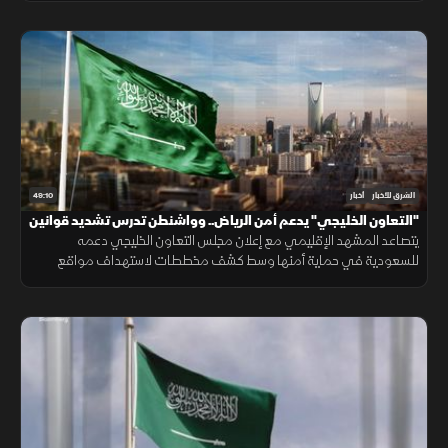
49:10
الشرق للأخبار
أخبار
"التعاون الخليجي" يدعم أمن الرياض.. وواشنطن تدرس تشديد قوانين
الهجرة
يتصاعد المشهد الإقليمي مع إعلان مجلس التعاون الخليجي دعمه
للسعودية في حماية أمنها وسط كشف مخططات لاستهداف مواقع
حيوية. وفي اليمن، تتواصل المواجهات مع الحوثيين، بينما يتحدث ترمب عن
قرب انتهاء حرب إيران