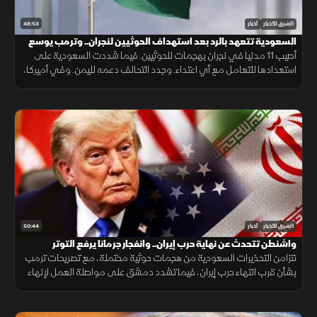
48:53
الشرق للأخبار
أخبار
السعودية تتعهد بالرد بعد استهداف الحوثيين لنجران.. وترمب يوسع
قيود الجنسية
أصيب 11 مدنيا في نجران بهجمات للحوثيين. فيما شددت السعودية على
استعدادها للتعامل مع أي اعتداء. وجدد التحالف دعمه لليمن. وفي أميركا،
أعلن ترمب قرب انتهاء حرب إيران ووسع قيود الجنسية بالولادة.
50:44
الشرق للأخبار
أخبار
واشنطن تتحدث عن نهاية حرب إيران.. وانفجار جرمانا يرفع التوتر
تتزامن التحذيرات السعودية من هجمات حوثية محتملة، مع تصريحات ترمب
بشأن قرب انتهاء حرب إيران، فيما تشدد دمشق على مواصلة العمل لإنهاء
وجود السلاح خارج سلطة الدولة، بعد انفجار استهدف حافلة في جرمانا.