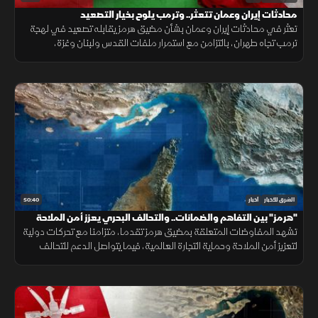
محادثات إيران وعمان تتعثر.. وترمب يلوح بخيار التصعيد
تعثر في محادثات إيران وعمان بشأن مضيق هرمز يقابله تصعيد في لهجة
ترمب تجاه طهران، بالتزامن مع استمرار ملفات القدس ولبنان وغزة،
وتحديات المهاجرين في سبتة.
50:40
الشرق للأخبار
أخبار
"هرمز" بين التفاهم والضمانات.. والتحالف البحري يعزز أمن الملاحة
تشهد المفاوضات المتعلقة بمضيق هرمز تقدما، متزامنا مع تحركات دولية
لتعزيز أمن الملاحة وحماية التجارة العالمية، فيما يتواصل الدعم للتحالف
البحري الدفاعي وسط متابعة لتطورات التهدئة الإقليمية.