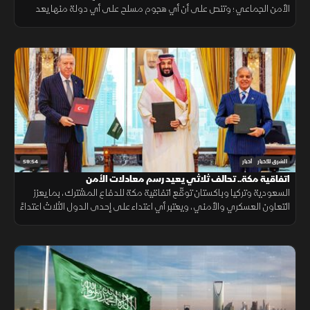
الأمن الجماعي؛ وتنص على أن أي هجوم مسلح على أي دولة منها يعد
هجوما على الجميع، بهدف حماية الاستقرار الإقليمي وتطوير التعاون
الدفاعي.
59:54
الشرق للأخبار
أخبار
اتفاقية مكة.. تحالف ثلاثي يعيد رسم معادلات الأمن
السعودية وتركيا وباكستان توقّع اتفاقية مكة للدفاع المشترك، بما يعزز
التعاون العسكري والأمني، ويعتبر أي اعتداء على إحدى الدول الثلاث اعتداءً
عليها جميعاً.