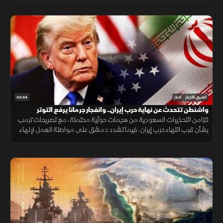
50:44
الشرق للأخبار
أخبار
واشنطن تتحدث عن نهاية حرب إيران.. وانفجار جرمانا يرفع التوتر
تتزامن التحذيرات السعودية من هجمات حوثية محتملة، مع تصريحات ترمب
بشأن قرب انتهاء حرب إيران، فيما تشدد دمشق على مواصلة العمل لإنهاء
وجود السلاح خارج سلطة الدولة، بعد انفجار استهدف حافلة في جرمانا.