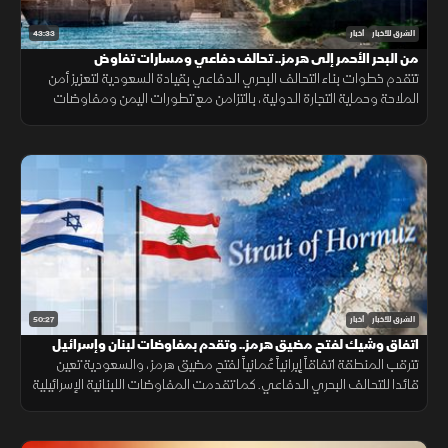
43:33
الشرق للأخبار
أخبار
من البحر الأحمر إلى هرمز.. تحالف دفاعي ومسارات تفاوض
تتقدم خطوات بناء التحالف البحري الدفاعي بقيادة السعودية لتعزيز أمن
الملاحة وحماية التجارة الدولية، بالتزامن مع تطورات اليمن ومفاوضات
هرمز واستمرار المسار الأمني بين لبنان وإسرائيل.
50:27
الشرق للأخبار
أخبار
اتفاق وشيك لفتح مضيق هرمز.. وتقدم بمفاوضات لبنان وإسرائيل
تترقب المنطقة اتفاقاً إيرانياً عُمانياً لفتح مضيق هرمز، والسعودية تعين
قائدا للتحالف البحري الدفاعي. كما تقدمت المفاوضات اللبنانية الإسرائيلية
بروما، بينما كثفت روسيا هجماتها ضد أوكرانيا.