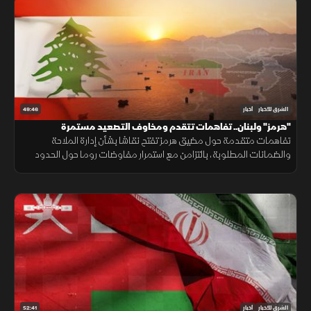
49:46
الشرق للأخبار
أخبار
"هرمز" ولبنان.. تفاهمات تتقدم ومخاوف التصعيد مستمرة
تفاهمات متقدمة حول مضيق هرمز تفتح نقاشا بشأن إدارة الملاحة
والضمانات المطلوبة، بالتزامن مع استمرار مفاوضات روما حول الحدود
ووقف إطلاق النار، وسط تداخل الحسابات الإقليمية والدولية.
52:41
الشرق للأخبار
أخبار