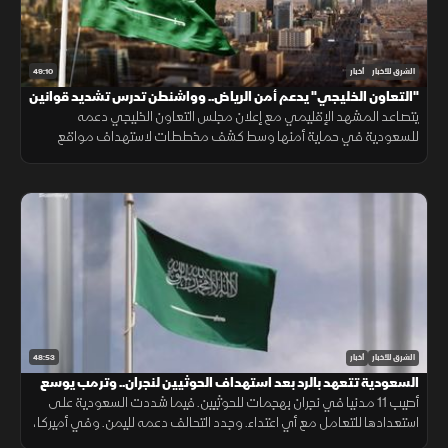
49:10
الشرق للأخبار
أخبار
"التعاون الخليجي" يدعم أمن الرياض.. وواشنطن تدرس تشديد قوانين
الهجرة
يتصاعد المشهد الإقليمي مع إعلان مجلس التعاون الخليجي دعمه
للسعودية في حماية أمنها وسط كشف مخططات لاستهداف مواقع
حيوية. وفي اليمن، تتواصل المواجهات مع الحوثيين، بينما يتحدث ترمب عن
قرب انتهاء حرب إيران
48:53
الشرق للأخبار
أخبار
السعودية تتعهد بالرد بعد استهداف الحوثيين لنجران.. وترمب يوسع
قيود الجنسية
أصيب 11 مدنيا في نجران بهجمات للحوثيين. فيما شددت السعودية على
استعدادها للتعامل مع أي اعتداء. وجدد التحالف دعمه لليمن. وفي أميركا،
أعلن ترمب قرب انتهاء حرب إيران ووسع قيود الجنسية بالولادة.