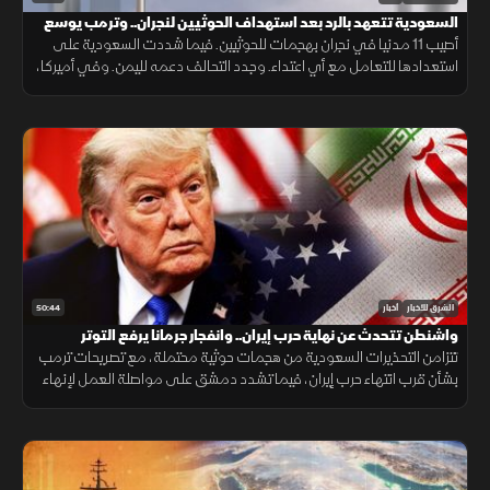
السعودية تتعهد بالرد بعد استهداف الحوثيين لنجران.. وترمب يوسع
قيود الجنسية
أصيب 11 مدنيا في نجران بهجمات للحوثيين. فيما شددت السعودية على
استعدادها للتعامل مع أي اعتداء. وجدد التحالف دعمه لليمن. وفي أميركا،
أعلن ترمب قرب انتهاء حرب إيران ووسع قيود الجنسية بالولادة.
50:44
الشرق للأخبار
أخبار
واشنطن تتحدث عن نهاية حرب إيران.. وانفجار جرمانا يرفع التوتر
تتزامن التحذيرات السعودية من هجمات حوثية محتملة، مع تصريحات ترمب
بشأن قرب انتهاء حرب إيران، فيما تشدد دمشق على مواصلة العمل لإنهاء
وجود السلاح خارج سلطة الدولة، بعد انفجار استهدف حافلة في جرمانا.