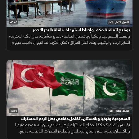
45:42
الشرق للأخبار
أخبار
توقيع اتفاقية مكة.. وإحباط استهداف ناقلة بالبحر الأحمر
وقعت السعودية وتركيا وباكستان اتفاقية دفاع مشتركة في مكة المكرمة
لتعزيز الردع والإقليم، بينما أعلن العراق رفض استهداف الجوار، وأحبط هجوم
على ناقلة بالبحر الأحمر مع تحركات أميركية قرب هرمز.
49:00
الشرق للأخبار
أخبار
السعودية وتركيا وباكستان.. تكامل دفاعي يعزز الردع المشترك
تؤسس اتفاقية مكة للدفاع المشترك لإطار دفاعي بين السعودية وتركيا
وباكستان، يقوم على الردع الجماعي وتطوير القدرات الدفاعية ورفع
الجاهزية والتنسيق، مع التأكيد على دعم أمن المنطقة واستقرارها.