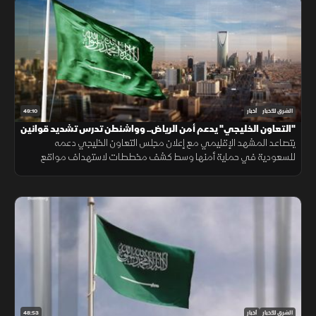
49:10
الشرق للأخبار
أخبار
"التعاون الخليجي" يدعم أمن الرياض.. وواشنطن تدرس تشديد قوانين
الهجرة
يتصاعد المشهد الإقليمي مع إعلان مجلس التعاون الخليجي دعمه
للسعودية في حماية أمنها وسط كشف مخططات لاستهداف مواقع
حيوية. وفي اليمن، تتواصل المواجهات مع الحوثيين، بينما يتحدث ترمب عن
قرب انتهاء حرب إيران
48:53
الشرق للأخبار
أخبار