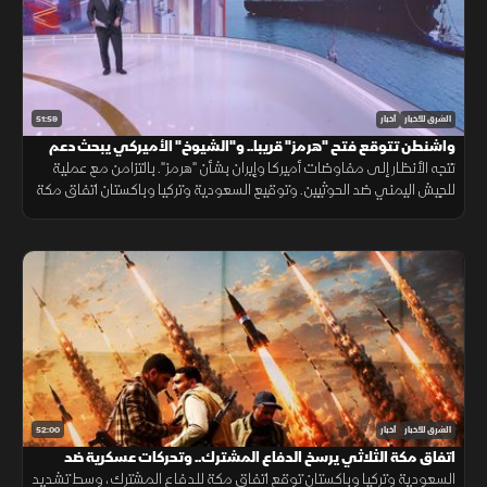
51:59
الشرق للأخبار
أخبار
واشنطن تتوقع فتح "هرمز" قريبا.. و"الشيوخ" الأميركي يبحث دعم
لبنان
تتجه الأنظار إلى مفاوضات أميركا وإيران بشأن "هرمز". بالتزامن مع عملية
للجيش اليمني ضد الحوثيين. وتوقيع السعودية وتركيا وباكستان اتفاق مكة
الدفاعي. ويناقش مجلس الشيوخ الأميركي مشروع قانون لدعم لبنان.
52:00
الشرق للأخبار
أخبار
اتفاق مكة الثلاثي يرسخ الدفاع المشترك.. وتحركات عسكرية ضد
الحوثيين
السعودية وتركيا وباكستان توقع اتفاق مكة للدفاع المشترك، وسط تشديد