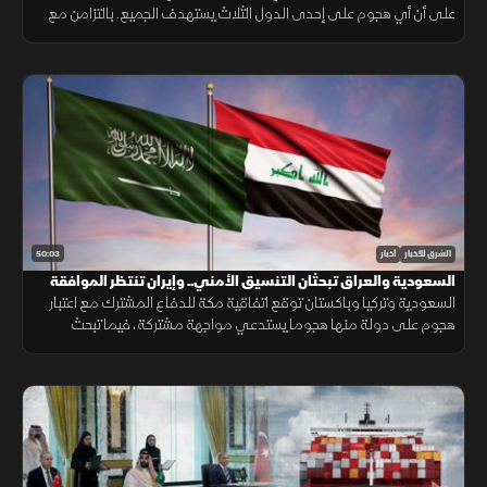
على أن أي هجوم على إحدى الدول الثلاث يستهدف الجميع. بالتزامن مع
تحركات بشأن "هرمز". وتصعيد ضد الحوثيين. ومفاوضات أميركية بشأن إيران.
50:03
الشرق للأخبار
أخبار
السعودية والعراق تبحثان التنسيق الأمني.. وإيران تنتظر الموافقة
على اتفاق "هرمز"
السعودية وتركيا وباكستان توقع اتفاقية مكة للدفاع المشترك مع اعتبار
هجوم على دولة منها هجوما يستدعي مواجهة مشتركة، فيما تبحث
السعودية والعراق تعزيز التنسيق الأمني، وسط سعي لاتفاق بشأن "هرمز".