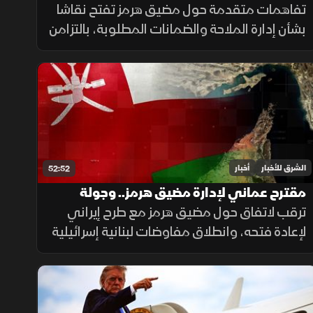
التصعيد مستمرة
تفاهمات متقدمة حول مضيق هرمز تفتح نقاشا
بشأن إدارة الملاحة والضمانات المطلوبة، بالتزامن
مع استمرار مفاوضات روما حول الحدود ووقف
إطلاق النار، وسط تداخل الحسابات الإقليمية
والدولية.
الشرق للأخبار
أخبار
52:52
مقترح عماني لإدارة مضيق هرمز.. وجولة
مفاوضات لبنانية في روما
ترقب لاتفاق حول مضيق هرمز مع طرح إيراني
لإعادة فتحه، وانطلاق مفاوضات لبنانية إسرائيلية
في روما، وتأكيد حماس التزامها بالاتفاق مقابل
الانسحاب، فيما يتصاعد القتال بين روسيا
وأوكرانيا.