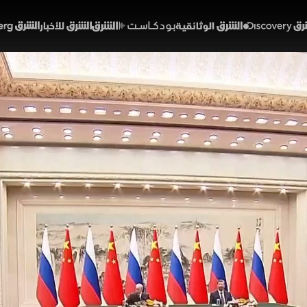
Discover
الشرق الوثائقية
الشرق بودكاست
الشرق للأخبار
الشرق Bloomberg
وسية صينية متعددة الأقطا
 هرمز
بار
شرق
اقية جديدة دفعت التنسيق الصيني الروسي إلى مستوى أو
ب والدعوة إلى نظام عالمي متعدد الأقطاب. بالتوازي، تتقدم
ستانية ورسائل أميركية، ويسجل مضيق هرمز حركة شحن جديدة،
ع واشنطن لتجنب رسوم مرتقبة.
اني الحجازي
إيران
دونالد ترمب
الولايات المتحدة
مضيق هرمز
أوروبا
روسيا
فل