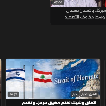
07:00
أميركا.. باكستان تسعى
ة وسط مخاوف التصعيد
الشرق للأخبار
أخبار
50:27
اتفاق وشيك لفتح مضيق هرمز.. وتقدم