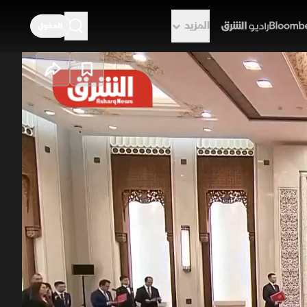
المزيد
الدخول
راديو الشرق
ب.. وانفراجة في
سع، مع تحذير مشترك من العودة إلى
 الاتصالات المرتبطة بإيران وسط
 ويقر الاتحاد الأوروبي اتفاقه
اديمير بوتين
الصين
شي جين بينج