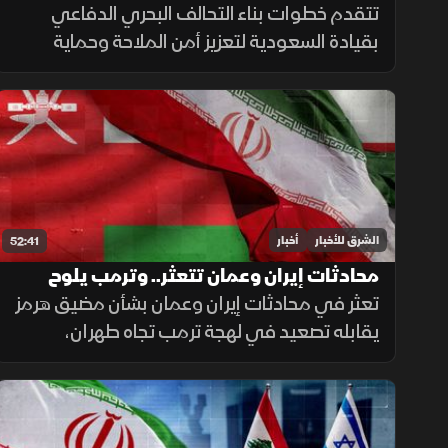
ومسارات تفاوض
تتقدم خطوات بناء التحالف البحري الدفاعي
بقيادة السعودية لتعزيز أمن الملاحة وحماية
التجارة الدولية، بالتزامن مع تطورات اليمن
ومفاوضات هرمز واستمرار المسار الأمني بين
لبنان وإسرائيل.
الشرق للأخبار
أخبار
52:41
محادثات إيران وعمان تتعثر.. وترمب يلوح
بخيار التصعيد
تعثر في محادثات إيران وعمان بشأن مضيق هرمز
يقابله تصعيد في لهجة ترمب تجاه طهران،
بالتزامن مع استمرار ملفات القدس ولبنان وغزة،
وتحديات المهاجرين في سبتة.