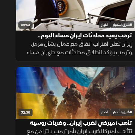
الشرق للأخبار
أخبار
48:54
ترمب يعيد محادثات إيران مساء اليوم..
والسعودية تدفع نحو التهدئة
إيران تعلن اقتراب اتفاق مع عمان بشأن هرمز،
وترمب يؤكد انطلاق محادثات مع طهران مساء
الإثنين، فيما تدفع السعودية نحو التهدئة،
وتتواصل الضغوط الدولية بشأن غزة، ويعلن
المغرب حصيلة أحداث سبتة.
الشرق للأخبار
أخبار
52:38
تأهب أميركي لضرب إيران.. وضربات روسية
مكثفة تستهدف كييف
تتأهب أميركا لضرب إيران بأمر ترمب بالتزامن مع