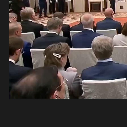
00:12
/
49:42