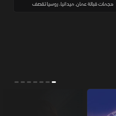
هجمات قبالة عمان. ميدانيا، روسيا تقصف
أوكرانيا بـ35 صاروخا و185 مسيرة معظمها على
كييف. وسياسيا، سانشيز يتهم الاتحاد الأوروبي
بالأنانية من مدينة سبتة اليوم
ألوان الشرق