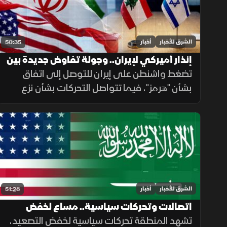
الشرق للأخبار
أخبار
50:35
إنذار أميركي لإيران.. وجولة تفاوض جديدة بين
لبنان وإسرائيل
تضغط واشنطن على إيران للتوصل إلى اتفاق
بشأن "هرمز"، فيما تتواصل التحركات بشأن نزع
السلاح في غزة، وتستعد روما لجولة جديدة من
المفاوضات اللبنانية الإسرائيلية، ومواقف داعمة
لأمن الملاحة في البحر الأحمر.
الشرق للأخبار
أخبار
51:28
اتصالات وتحركات سياسية.. مساع لخفض
التصعيد في الشرق الأوسط
تشهد المنطقة تحركات سياسية لخفض التصعيد،