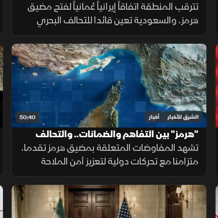
بمفاوضات لبنان وإسرائيل
تترقب المنطقة اتفاقاً إيرانياً عُمانياً لفتح مضيق
هرمز، والسعودية تعين قائدا للتحالف البحري
الدفاعي. كما تقدمت المفاوضات اللبنانية
الإسرائيلية بروما، بينما كثفت روسيا هجماتها ضد
أوكرانيا.
الشرق للأخبار
أخبار
50:40
"هرمز" بين التفاهم والضمانات.. والتحالف
البحري يعزز أمن الملاحة
تشهد المفاوضات المتعلقة بمضيق هرمز تقدما،
متزامنا مع تحركات دولية لتعزيز أمن الملاحة
وحماية التجارة العالمية، فيما يتواصل الدعم
للتحالف البحري الدفاعي وسط متابعة لتطورات
التهدئة الإقليمية.