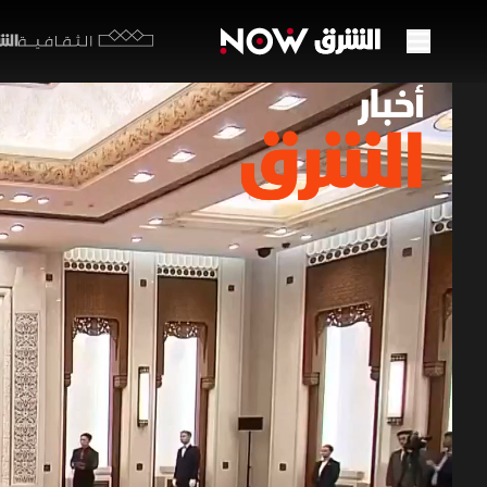
الشرق y
الثقافية
قمة ر
مضيق
49:41
أخ
أخبار ال
عشرون اتف
قانون الغا
تحركات باك
التجاري م
أخبار الشرق
ه