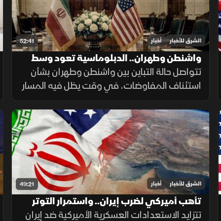
الشرق للأخبار
أخبار
52:41
واشنطن وطهران.. الدبلوماسية تعود وسط
التصعيد
تتواصل حالة التباين بين واشنطن وطهران بشأن
استئناف المفاوضات، في وقت يظل فيه المسار
الدبلوماسي مطروحاً بالتزامن مع استمرار
التصعيد العسكري.
الشرق للأخبار
أخبار
49:21
تأهب أميركي لضرب إيران.. واستمرار التوتر
بمضيق هرمز
تتزايد الاستعدادات العسكرية الأميركية ضد إيران