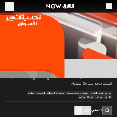
الموسم 2026
الأسواق العالمية بين أرباح الأسهم وتقلبات النفط
06 يوليو 2026
22:15
اقتصاد
تحديثات الأسواق
واصلت البورصة المصرية مكاسبها للجلسة الخامسة على التوالي، فيما تباين
أداء الأسواق الخليجية، واستقرت الأسهم الأوروبية، بينما تراجعت أسعار النفط مع
00:12
/
22:16
تقييم الأسواق لزيادة إنتاج أوبك+ وتعافي الملاحة عبر مضيق هرمز، في وقت
يترقب فيه المستثمرون محضر اجتماع الاحتياطي الفيدرالي وبيانات التضخم
لتحديد مسار السياسة النقدية.
برامج اقتصاد الشرق
خريطة برامجية جديدة
تحديثات الأسواق
البورصة المصرية
الاحتياطي الفيدرالي الأميركي
قائمتي
شارك