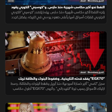
22:32
الشرق Bloomberg
اقتصاد
النفط نحو أكبر مكاسب شهرية منذ مارس.. و"كوسبي" الكوري يقود
مكاسب آسيا
يتجه النفط لأكبر مكاسب شهرية منذ مارس. بينما يتصدر "كوسبي" الكوري
الجنوبي قفزات أسواق آسيا بأعلى صعود يومي في تاريخه، بفضل تجدد
رهانات الذكاء الاصطناعي، وعودة شهية المستثمرين للمخاطرة.
22:45
الشرق Bloomberg
اقتصاد
"EGX70" يفقد قمته التاريخية.. وضغوط البنوك والطاقة تربك
"تاسي"
سجل "تاسي" أكبر خسارة أسبوعية منذ أبريل بضغط البنوك والطاقة، وسط
ارتباك الأسواق بسبب نبرة "الفيدرالي". وأنهى "EGX70" أطول مكاسب
ليفقد قمته التاريخية، رغم تقليص مشتريات الأجانب للخسائر.