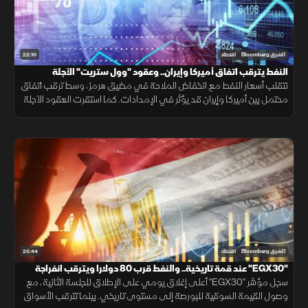
22:10
الشرق Bloomberg
اقتصاد
النفط يترقب اتفاق أميركا وإيران.. وعقود "وول ستريت" الآجلة
مستقرة
تتقلب أسعار النفط مع انخفاض الملاحة في مضيق هرمز، وسط ترقب اتفاق
محتمل بين أميركا وإيران قد يؤثر في الإمدادات. كما استقرت العقود الآجلة
للأسهم الأميركية انتظارًا لتقرير الوظائف ومسار السياسة النقدية.
25:44
الشرق Bloomberg
اقتصاد
"EGX30" عند قمة تاريخية.. والنفط قرب 80 دولارا ويترقب انفراجة
"هرمز"
سجل مؤشر "EGX30" أعلى إغلاق يومي على الإطلاق للجلسة الثانية، مع
وصول القيمة السوقية للبورصة إلى مستوى تاريخي. بينما تترقب الأسواق