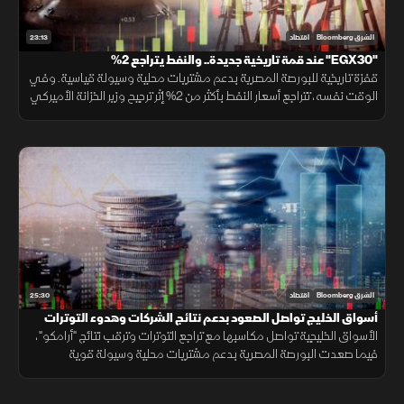
23:13
الشرق Bloomberg
اقتصاد
"EGX30" عند قمة تاريخية جديدة.. والنفط يتراجع 2%
قفزة تاريخية للبورصة المصرية بدعم مشتريات محلية وسيولة قياسية. وفي
الوقت نفسه، تتراجع أسعار النفط بأكثر من 2% إثر ترجيح وزير الخزانة الأميركي
قرب اتفاق مع إيران، مما ألقى بظلاله على الأسواق الإقليمية.
25:30
الشرق Bloomberg
اقتصاد
أسواق الخليج تواصل الصعود بدعم نتائج الشركات وهدوء التوترات
الأسواق الخليجية تواصل مكاسبها مع تراجع التوترات وترقب نتائج "أرامكو"،
فيما صعدت البورصة المصرية بدعم مشتريات محلية وسيولة قوية
وارتفاعات في عدد من الأسهم القيادية.