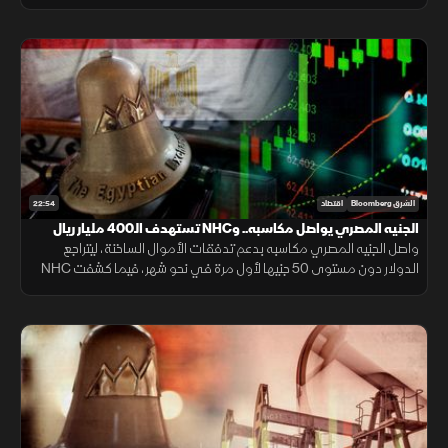
محادثات فتح مضيق هرمز، وخام برنت قرب 80 دولارا.
22:54
الشرق Bloomberg
اقتصاد
الجنيه المصري يواصل مكاسبه.. وNHC تستهدف الـ400 مليار ريال
واصل الجنيه المصري مكاسبه بدعم تدفقات الأموال الساخنة، ليتراجع
الدولار دون مستوى 50 جنيها لأول مرة في نحو شهر، فيما كشفت NHC
عن مستهدفاتها لرفع قيمة محفظتها السكنية بحلول 2030.