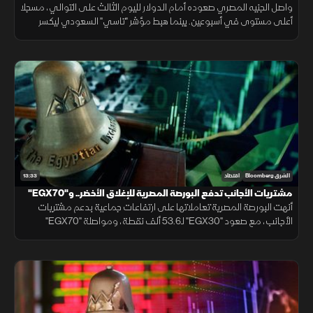
نقطة
واصل الجنيه المصري صعوده أمام الدولار لليوم الثالث على التوالي، مسجلا
أعلى مستوى في أسبوعين. بينما هبط مؤشر "تاسي" السعودي ليكسر
مستوى 10700 نقطة، ويغلق عند أدنى مستوياته منذ شهر مارس 2026.
13:33
الشرق Bloomberg
اقتصاد
مشتريات الأجانب تدفع البورصة المصرية للإغلاق الأخضر.. و"EGX70"
يتألق
أنهت البورصة المصرية تعاملاتها على ارتفاعات جماعية بدعم مشتريات
الأجانب، مع صعود "EGX30" لـ53.6 ألف نقطة، ومواصلة "EGX70"
تسجيل قمم تاريخية، بينما النفط يقلص خسائره بالتزامن مع التهدئة الإيرانية.