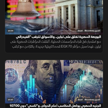
25:04
الشرق Bloomberg
اقتصاد
البورصة المصرية تغلق على تباين.. والأسواق تترقب "الفيدرالي
مع استمرار ضخ شراء المؤسسات المحلية، أغلقت المؤشرات المصرية على
تباين، فيما سجل مؤشر EGX 70 قمما تاريخية جديدة، بالتزامن مع ترقب
الأسواق اجتماع الفيدرالي الأمريكي لتحديد معدلات الفائدة.
25:47
الشرق Bloomberg
اقتصاد
الجنيه المصري يواصل المكاسب أمام الدولار.. و"تاسي" دون 10700