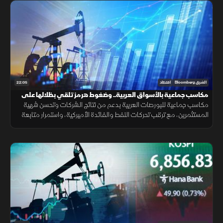
22:05
الشرق Bloomberg
اقتصاد
مكاسب جماعية بالأسواق العربية.. وضغوط هرمز تلقي بظلالها على
الطاقة
مكاسب جماعية للبورصات العربية بدعم من نتائج الشركات وتحسن شهية
المستثمرين، مع ترقب تحركات النفط والفائدة الأميركية، واستمرار متابعة
تأثير التوترات الجيوسياسية على الأسواق العالمية.