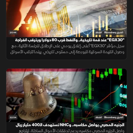
25:44
الشرق Bloomberg
اقتصاد
"EGX30" عند قمة تاريخية.. والنفط قرب 80 دولارا ويترقب انفراجة
"هرمز"
سجل مؤشر "EGX30" أعلى إغلاق يومي على الإطلاق للجلسة الثانية، مع
وصول القيمة السوقية للبورصة إلى مستوى تاريخي. بينما تترقب الأسواق
محادثات فتح مضيق هرمز، وخام برنت قرب 80 دولارا.
22:54
الشرق Bloomberg
اقتصاد
الجنيه المصري يواصل مكاسبه.. وNHC تستهدف الـ400 مليار ريال
واصل الجنيه المصري مكاسبه بدعم تدفقات الأموال الساخنة، ليتراجع