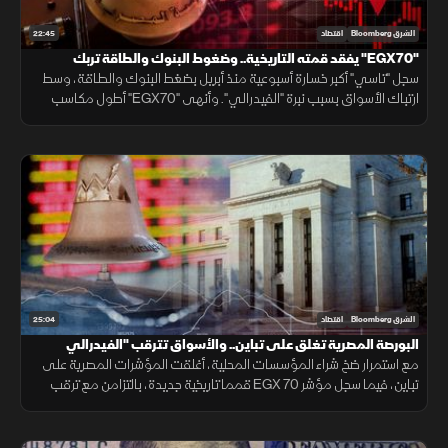
22:45
الشرق Bloomberg
اقتصاد
"EGX70" يفقد قمته التاريخية.. وضغوط البنوك والطاقة تربك
"تاسي"
سجل "تاسي" أكبر خسارة أسبوعية منذ أبريل بضغط البنوك والطاقة، وسط
ارتباك الأسواق بسبب نبرة "الفيدرالي". وأنهى "EGX70" أطول مكاسب
ليفقد قمته التاريخية، رغم تقليص مشتريات الأجانب للخسائر.
25:04
الشرق Bloomberg
اقتصاد
البورصة المصرية تغلق على تباين.. والأسواق تترقب "الفيدرالي
مع استمرار ضخ شراء المؤسسات المحلية، أغلقت المؤشرات المصرية على
تباين، فيما سجل مؤشر EGX 70 قمما تاريخية جديدة، بالتزامن مع ترقب
الأسواق اجتماع الفيدرالي الأمريكي لتحديد معدلات الفائدة.