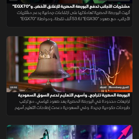
مشتريات الأجانب تدفع البورصة المصرية للإغلاق الأخضر.. و"EGX70"
يتألق
أنهت البورصة المصرية تعاملاتها على ارتفاعات جماعية بدعم مشتريات
الأجانب، مع صعود "EGX30" لـ53.6 ألف نقطة، ومواصلة "EGX70"
تسجيل قمم تاريخية، بينما النفط يقلص خسائره بالتزامن مع التهدئة الإيرانية.
23:32
الشرق Bloomberg
اقتصاد
البورصة المصرية تتراجع.. وأسهم التعليم تدعم السوق السعودية
تراجعات محدودة في البورصة المصرية بعد صعود قياسي، مع ترقب
طروحات حكومية جديدة. وفي السعودية دعمت إصلاحات التعليم أسهم
القطاع، بينما تركز الأسواق على نتائج الأعمال ومسارات الفائدة.