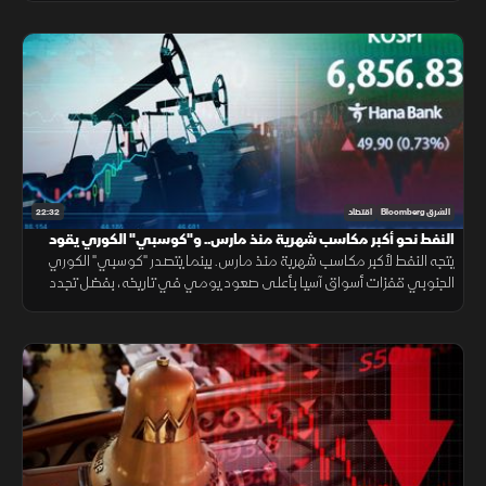
22:32
الشرق Bloomberg
اقتصاد
النفط نحو أكبر مكاسب شهرية منذ مارس.. و"كوسبي" الكوري يقود
مكاسب آسيا
يتجه النفط لأكبر مكاسب شهرية منذ مارس. بينما يتصدر "كوسبي" الكوري
الجنوبي قفزات أسواق آسيا بأعلى صعود يومي في تاريخه، بفضل تجدد
رهانات الذكاء الاصطناعي، وعودة شهية المستثمرين للمخاطرة.