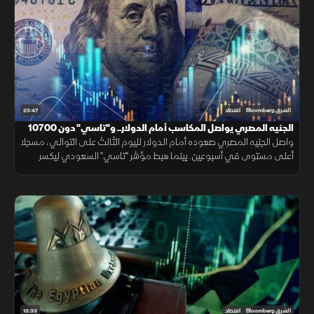
25:47
الشرق Bloomberg
اقتصاد
الجنيه المصري يواصل المكاسب أمام الدولار.. و"تاسي" دون 10700
نقطة
واصل الجنيه المصري صعوده أمام الدولار لليوم الثالث على التوالي، مسجلا
أعلى مستوى في أسبوعين. بينما هبط مؤشر "تاسي" السعودي ليكسر
مستوى 10700 نقطة، ويغلق عند أدنى مستوياته منذ شهر مارس 2026.
13:33
الشرق Bloomberg
اقتصاد