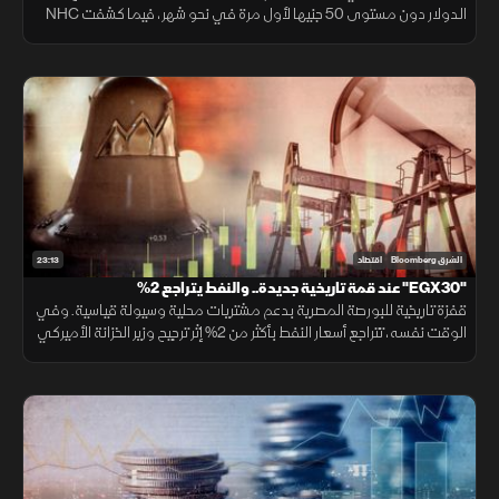
الدولار دون مستوى 50 جنيها لأول مرة في نحو شهر، فيما كشفت NHC
عن مستهدفاتها لرفع قيمة محفظتها السكنية بحلول 2030.
23:13
الشرق Bloomberg
اقتصاد
"EGX30" عند قمة تاريخية جديدة.. والنفط يتراجع 2%
قفزة تاريخية للبورصة المصرية بدعم مشتريات محلية وسيولة قياسية. وفي
الوقت نفسه، تتراجع أسعار النفط بأكثر من 2% إثر ترجيح وزير الخزانة الأميركي
قرب اتفاق مع إيران، مما ألقى بظلاله على الأسواق الإقليمية.