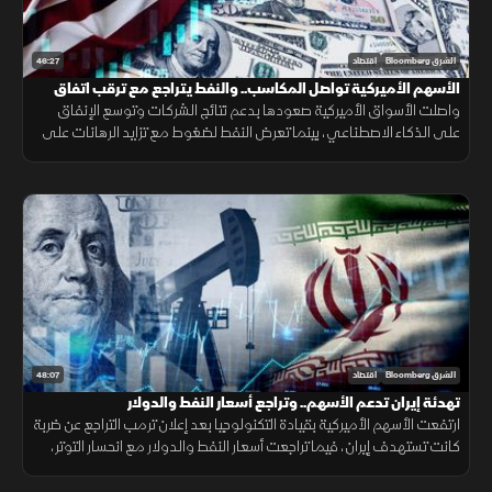
46:27
الشرق Bloomberg
اقتصاد
الأسهم الأميركية تواصل المكاسب.. والنفط يتراجع مع ترقب اتفاق
إيران
واصلت الأسواق الأميركية صعودها بدعم نتائج الشركات وتوسع الإنفاق
على الذكاء الاصطناعي، بينما تعرض النفط لضغوط مع تزايد الرهانات على
انفراج محتمل في الملف الإيراني وتحسن توقعات الإمدادات.
48:07
الشرق Bloomberg
اقتصاد
تهدئة إيران تدعم الأسهم.. وتراجع أسعار النفط والدولار
ارتفعت الأسهم الأميركية بقيادة التكنولوجيا بعد إعلان ترمب التراجع عن ضربة
كانت تستهدف إيران، فيما تراجعت أسعار النفط والدولار مع انحسار التوتر،
بينما حافظ الذهب على تماسكه وسط ترقب التطورات.