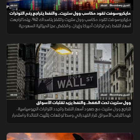
48:50
الشرق Bloomberg
اقتصاد
مايكروسوفت تقود مكاسب وول ستريت.. والنفط يتراجع رغم التوترات
مايكروسوفت تقود مكاسب وول ستريت وتقفز بناسداك 2%، بينما تراجعت
أسعار النفط رغم توترات أميركا وإيران، وانخفض عجز الميزانية السعودية
لأدنى مستوى منذ 7 فصول بدعم نمو الإيرادات النفطية وغير النفطية.
46:03
الشرق Bloomberg
اقتصاد
وول ستريت تحت الضغط.. والنفط يزيد تقلبات الأسواق
تتراجع وول ستريت مع صعود أسعار النفط وتجدد التوترات الجيوسياسية،
فيما تترقب الأسواق قرار الفيدرالي وسط توقعات بتثبيت الفائدة واستمرار
الضبابية.