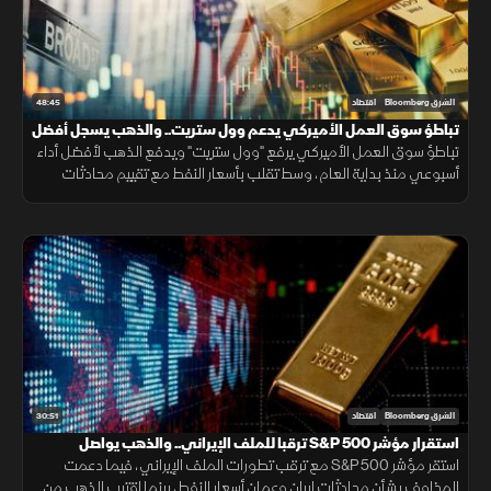
48:45
الشرق Bloomberg
اقتصاد
تباطؤ سوق العمل الأميركي يدعم وول ستريت.. والذهب يسجل أفضل
أداء منذ مطلع العام
تباطؤ سوق العمل الأميركي يرفع "وول ستريت" ويدفع الذهب لأفضل أداء
أسبوعي منذ بداية العام، وسط تقلب بأسعار النفط مع تقييم محادثات
مضيق هرمز.
30:51
الشرق Bloomberg
اقتصاد
استقرار مؤشر S&P 500 ترقبا للملف الإيراني.. والذهب يواصل
الصعود
استقر مؤشر S&P 500 مع ترقب تطورات الملف الإيراني، فيما دعمت
المخاوف بشأن محادثات إيران وعمان أسعار النفط، بينما اقترب الذهب من