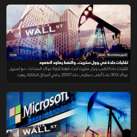
47:48
الشرق Bloomberg
اقتصاد
تقلبات حادة في وول ستريت.. والنفط يعاود الصعود
تقلبات حادة تضرب وول ستريت تحت ضغط قفزة عوائد السندات، مع تسجيل
عوائد الـ30 عاما أعلى مستوى منذ 2007. وفي أسواق الطاقة، يعود
النفط للصعود بعد الهجوم الإيراني على ناقلتين بمضيق هرمز