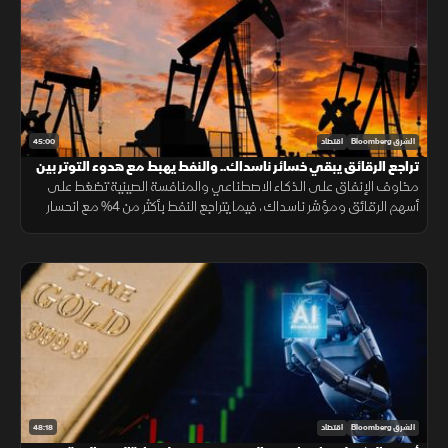
45:00
الشرق Bloomberg
اقتصاد
تراجع الرقائق يبقي خسائر ناسداك.. والنفط يهبط مع هدوء التوتر بين
واشنطن وطهران
مخاوف الإنفاق على الذكاء الاصطناعي والمنافسة الصينية تضغط على
أسهم الرقائق ومؤشر ناسداك، فيما يتراجع النفط بأكثر من 4% مع انحسار
التوتر بين واشنطن وطهران، ويتذبذب الذهب قرب 4000 دولار للأونصة.
48:18
الشرق Bloomberg
اقتصاد