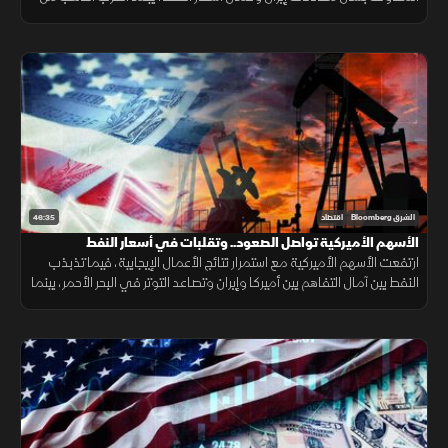
أعلى مستوى في سبعة أسابيع بدعم من تراجع مخاوف الفائدة.
46:35
الشرق Bloomberg
اقتصاد
الأسهم الأميركية تواصل الصعود.. وتقلبات في أسعار النفط
ارتفعت الأسهم الأميركية مع استمرار نتائج الأعمال الإيجابية، فيما تذبذب
النفط بين آمال التفاهم بين أميركا وإيران وتصاعد التوتر في البحر الأحمر، بينما
سجل الذهب مكاسب جديدة.