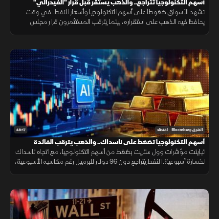
أسهم التكنولوجيا تتراجع.. والذهب يستقر قبل قرار "الفيدرالي"
تشهد الأسواق ضغوطاً على أسهم التكنولوجيا وأسعار النفط، في وقت
يحافظ فيه الذهب على استقراره، بينما يترقب المستثمرون قرار مجلس
الاحتياطي الفيدرالي واتجاه السياسة النقدية.
48:17
الشرق Bloomberg
اقتصاد
أسهم التكنولوجيا تضغط على ناسداك.. والذهب يترقب الفائدة
تباينت مؤشرات وول ستريت بضغط من أسهم التكنولوجيا، مع اتجاه ناسداك
لخسارة أسبوعية. النفط يتراجع دون 96 دولار للبرميل رغم مكاسبه الأسبوعية،
فيما يستقر الذهب ترقباً للتطورات الجيوسياسية والفائدة.