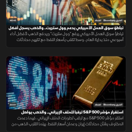
48:45
الشرق Bloomberg
اقتصاد
تباطؤ سوق العمل الأميركي يدعم وول ستريت.. والذهب يسجل أفضل
أداء منذ مطلع العام
تباطؤ سوق العمل الأميركي يرفع "وول ستريت" ويدفع الذهب لأفضل أداء
أسبوعي منذ بداية العام، وسط تقلب بأسعار النفط مع تقييم محادثات
مضيق هرمز.
30:51
الشرق Bloomberg
اقتصاد
استقرار مؤشر S&P 500 ترقبا للملف الإيراني.. والذهب يواصل
الصعود
استقر مؤشر S&P 500 مع ترقب تطورات الملف الإيراني، فيما دعمت
المخاوف بشأن محادثات إيران وعمان أسعار النفط، بينما اقترب الذهب من
أعلى مستوى في سبعة أسابيع بدعم من تراجع مخاوف الفائدة.