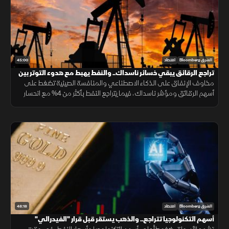
45:00
الشرق Bloomberg
اقتصاد
تراجع الرقائق يبقي خسائر ناسداك.. والنفط يهبط مع هدوء التوتر بين
واشنطن وطهران
مخاوف الإنفاق على الذكاء الاصطناعي والمنافسة الصينية تضغط على
أسهم الرقائق ومؤشر ناسداك، فيما يتراجع النفط بأكثر من 4% مع انحسار
التوتر بين واشنطن وطهران، ويتذبذب الذهب قرب 4000 دولار للأونصة.
48:18
الشرق Bloomberg
اقتصاد
أسهم التكنولوجيا تتراجع.. والذهب يستقر قبل قرار "الفيدرالي"