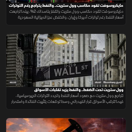
مايكروسوفت تقود مكاسب وول ستريت.. والنفط يتراجع رغم التوترات
مايكروسوفت تقود مكاسب وول ستريت وتقفز بناسداك 2%، بينما تراجعت
أسعار النفط رغم توترات أميركا وإيران، وانخفض عجز الميزانية السعودية
لأدنى مستوى منذ 7 فصول بدعم نمو الإيرادات النفطية وغير النفطية.
46:03
الشرق Bloomberg
اقتصاد
وول ستريت تحت الضغط.. والنفط يزيد تقلبات الأسواق
تتراجع وول ستريت مع صعود أسعار النفط وتجدد التوترات الجيوسياسية،
فيما تترقب الأسواق قرار الفيدرالي وسط توقعات بتثبيت الفائدة واستمرار
الضبابية.