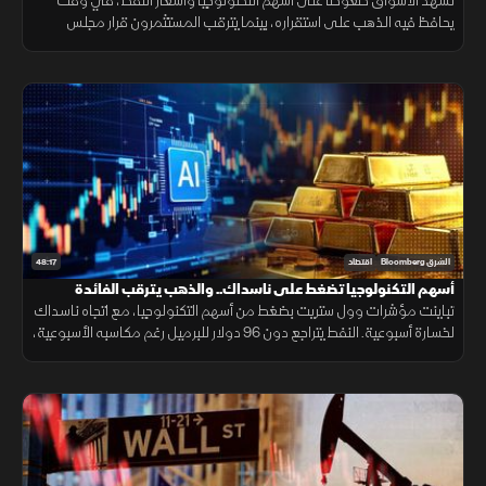
تشهد الأسواق ضغوطاً على أسهم التكنولوجيا وأسعار النفط، في وقت
يحافظ فيه الذهب على استقراره، بينما يترقب المستثمرون قرار مجلس
الاحتياطي الفيدرالي واتجاه السياسة النقدية.
48:17
الشرق Bloomberg
اقتصاد
أسهم التكنولوجيا تضغط على ناسداك.. والذهب يترقب الفائدة
تباينت مؤشرات وول ستريت بضغط من أسهم التكنولوجيا، مع اتجاه ناسداك
لخسارة أسبوعية. النفط يتراجع دون 96 دولار للبرميل رغم مكاسبه الأسبوعية،
فيما يستقر الذهب ترقباً للتطورات الجيوسياسية والفائدة.