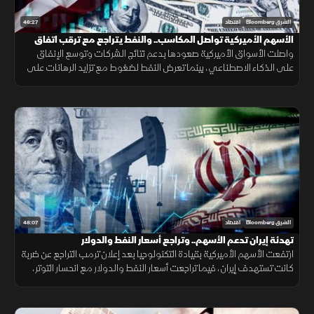
46:27
الشرق Bloomberg
اقتصاد
الأسهم الأميركية تواصل المكاسب.. والنفط يتراجع مع ترقب اتفاق
إيران
واصلت الأسواق الأميركية صعودها بدعم نتائج الشركات وتوسع الإنفاق
على الذكاء الاصطناعي، بينما تعرض النفط لضغوط مع تزايد الرهانات على
انفراج محتمل في الملف الإيراني وتحسن توقعات الإمدادات.
48:07
الشرق Bloomberg
اقتصاد
تهدئة إيران تدعم الأسهم.. وتراجع أسعار النفط والدولار
ارتفعت الأسهم الأميركية بقيادة التكنولوجيا بعد إعلان ترمب التراجع عن ضربة
كانت تستهدف إيران، فيما تراجعت أسعار النفط والدولار مع انحسار التوتر،
بينما حافظ الذهب على تماسكه وسط ترقب التطورات.