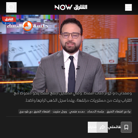
الموسم 2026
وول ستريت تحت الضغط.. وتصريحات نتنياهو
تشعل أسواق الطاقة
03 يونيو 2026
47:33
اقتصاد
جلسة المساء
تشهد الأسواق العالمية حالة من الاضطراب مع تصاعد التوتر في الشرق
00:12
/
47:34
الأوسط، إذ دفعت تصريحات نتنياهو بشأن إيران إلى تراجع حاد في وول ستريت
وفقدان داو جونز مئات النقاط. وفي المقابل ارتفع النفط بنحو ملحوظ مع
اقتراب برنت من مستويات مرتفعة، بينما سجل الذهب تراجعا واضحا.
برامج اقتصاد الشرق
جلسة المساء
محمد فتحي
وول ستريت
اقتصاد الشرق مع بلومبرغ
قائمتي
شارك