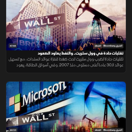
47:48
الشرق Bloomberg
اقتصاد
تقلبات حادة في وول ستريت.. والنفط يعاود الصعود
تقلبات حادة تضرب وول ستريت تحت ضغط قفزة عوائد السندات، مع تسجيل
عوائد الـ30 عاما أعلى مستوى منذ 2007. وفي أسواق الطاقة، يعود
النفط للصعود بعد الهجوم الإيراني على ناقلتين بمضيق هرمز
48:50
الشرق Bloomberg
اقتصاد