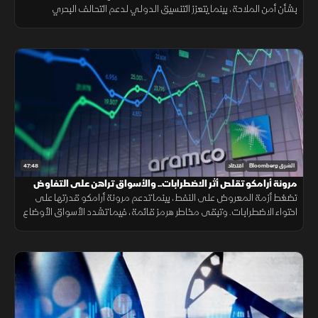
بشأن أمن الملاحة، بينما يتعزز التنسيق الدولي لدعم التحالف البحري
الدفاعي متعدد الجنسيات لحماية الممرات البحرية وخطوط التجارة.
47:48
الشرق Bloomberg
اقتصاد
مرونة أرامكو تقلص أثر الاضطرابات.. والأسواق تراهن على التفاوض
تضغط أزمة المعروض على النفط، بينما تدعم مرونة أرامكو قدرتها على
احتواء الاضطرابات. وتبقى مخاطر هرمز قائمة، فيما تشدد الأسواق الأوضاع
وتتوسع شركات الطيران في الشحن الجوي.