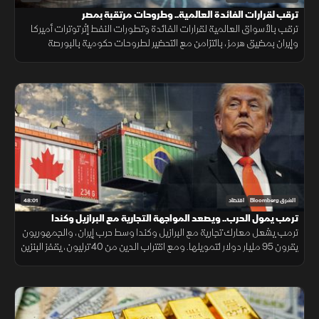
ترقب لقرارات الفائدة العالمية.. وطروحات مرتقبة بمصر
ترقب بالأسواق العالمية لقرارات الفائدة وتطورات النفط إثر توترات أميركا
وإيران بمضيق هرمز، بالتزامن مع التحضير لطروحات حكومية بالبورصة
المصرية واستقرار البتكوين ومتابعة أرباح التكنولوجيا.
48:01
الشرق Bloomberg
اقتصاد
ترمب يمول الحرب.. ويصعد المواجهة التجارية مع البرازيل وكندا
ترمب يشعل معارك تجارية مع البرازيل وكندا وسط حرب إيران، والجمهوريون
يقرون 95 مليار دولار لتمويلها. ومع اقتراب الدين من 40 ترليون، يقفز البنزين
24% والنفط يلامس 100 دولار.