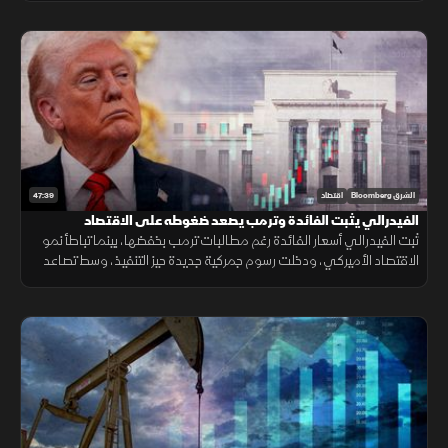
47:39
الشرق Bloomberg
اقتصاد
الفيدرالي يثبت الفائدة وترمب يصعد ضغوطه على الاقتصاد
ثبت الفيدرالي أسعار الفائدة رغم مطالبات ترمب بخفضها، بينما تباطأ نمو
الاقتصاد الأميركي، ودخلت رسوم جمركية جديدة حيز التنفيذ، وسط تصاعد
التوتر مع إيران وتقلب أسعار النفط.