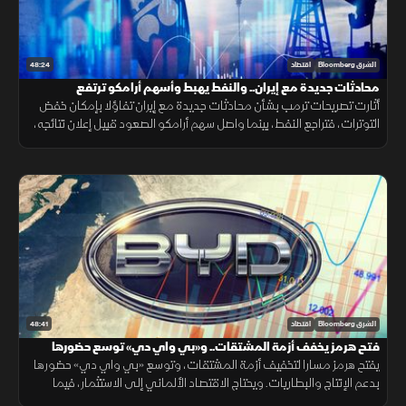
48:24
الشرق Bloomberg
اقتصاد
محادثات جديدة مع إيران.. والنفط يهبط وأسهم أرامكو ترتفع
أثارت تصريحات ترمب بشأن محادثات جديدة مع إيران تفاؤلا بإمكان خفض
التوترات، فتراجع النفط، بينما واصل سهم أرامكو الصعود قبيل إعلان نتائجه،
مع تأكيد أميركي على دعم استقرار الين.
48:41
الشرق Bloomberg
اقتصاد
فتح هرمز يخفف أزمة المشتقات.. و«بي واي دي» توسع حضورها
يفتح هرمز مسارا لتخفيف أزمة المشتقات، وتوسع «بي واي دي» حضورها
بدعم الإنتاج والبطاريات. ويحتاج الاقتصاد الألماني إلى الاستثمار، فيما
تترقب العملات المشفرة السيولة والتشريعات.