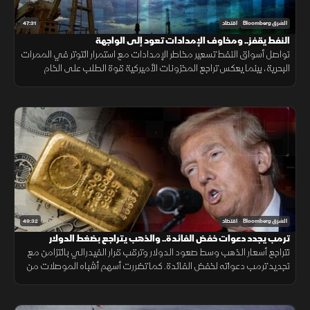
47:31
الشرق Bloomberg
اقتصاد
النفط يقفز.. ومخاوف الإمدادات تعود إلى الواجهة
تواصل أسواق النفط تسعير مخاطر الإمدادات مع استمرار التوتر في الممرات
البحرية، بينما يعكس تراجع المخزونات الأميركية قوة الطلب على الخام
والمنتجات النفطية.
49:32
الشرق Bloomberg
اقتصاد
ترمب يجدد دعوات خفض الفائدة.. والذهب يتراجع بضغط الدولار
تتراجع أسعار الذهب وسط صعود الدولار وترقب قرار الفيدرالي بالتزامن مع
تجديد ترمب دعواته لخفض الفائدة. كما تضررت أسهم أشباه الموصلات من
موجة بيع، وأعلنت بكين تعهد واشنطن بسقف رسوم 20%.