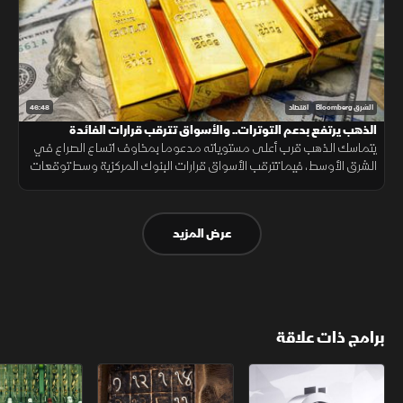
46:48
الشرق Bloomberg
اقتصاد
الذهب يرتفع بدعم التوترات.. والأسواق تترقب قرارات الفائدة
يتماسك الذهب قرب أعلى مستوياته مدعوما بمخاوف اتساع الصراع في
الشرق الأوسط، فيما تترقب الأسواق قرارات البنوك المركزية وسط توقعات
بإبقاء أسعار الفائدة مرتفعة لفترة أطول.
عرض المزيد
برامج ذات علاقة
الأسواق الأميركية
ملحمة الأرقام
سلاسل الاستهل