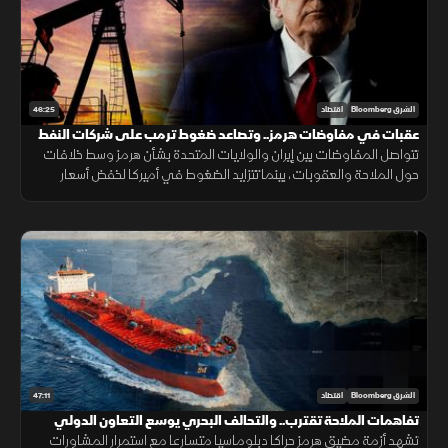
46:25
الشرق Bloomberg
اقتصاد
عقبات في مفاوضات هرمز.. وتصاعد ضغوط ترمب على شركات النفط
تتواصل المفاوضات بين إيران والولايات المتحدة بشأن هرمز وسط خلافات
حول الملاحة والعقوبات، بينما تتزايد الضغوط في أميركا لخفض أسعار
البنزين مع استمرار الجدل الاقتصادي قبيل الانتخابات.
47:11
الشرق Bloomberg
اقتصاد
تفاهمات الملاحة تقترب.. والتحالف البحري يوسع التعاون الدولي
تشهد أزمة مضيق هرمز حراكا دبلوماسيا متسارعا مع استمرار المشاورات