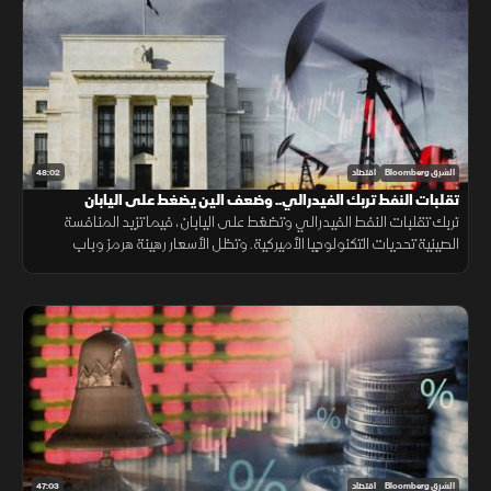
48:02
الشرق Bloomberg
اقتصاد
تقلبات النفط تربك الفيدرالي.. وضعف الين يضغط على اليابان
تربك تقلبات النفط الفيدرالي وتضغط على اليابان، فيما تزيد المنافسة
الصينية تحديات التكنولوجيا الأميركية. وتظل الأسعار رهينة هرمز وباب
المندب، ما يدفع الخليج لتنويع مسارات التصدير.
47:03
الشرق Bloomberg
اقتصاد