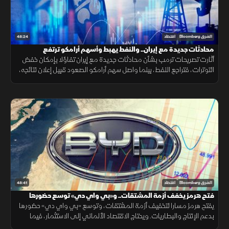
48:24
الشرق Bloomberg
اقتصاد
محادثات جديدة مع إيران.. والنفط يهبط وأسهم أرامكو ترتفع
أثارت تصريحات ترمب بشأن محادثات جديدة مع إيران تفاؤلا بإمكان خفض
التوترات، فتراجع النفط، بينما واصل سهم أرامكو الصعود قبيل إعلان نتائجه،
مع تأكيد أميركي على دعم استقرار الين.
48:41
الشرق Bloomberg
اقتصاد
فتح هرمز يخفف أزمة المشتقات.. و«بي واي دي» توسع حضورها
يفتح هرمز مسارا لتخفيف أزمة المشتقات، وتوسع «بي واي دي» حضورها
بدعم الإنتاج والبطاريات. ويحتاج الاقتصاد الألماني إلى الاستثمار، فيما
تترقب العملات المشفرة السيولة والتشريعات.