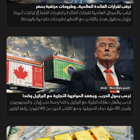
ترقب لقرارات الفائدة العالمية.. وطروحات مرتقبة بمصر
ترقب بالأسواق العالمية لقرارات الفائدة وتطورات النفط إثر توترات أميركا
وإيران بمضيق هرمز، بالتزامن مع التحضير لطروحات حكومية بالبورصة
المصرية واستقرار البتكوين ومتابعة أرباح التكنولوجيا.
48:01
الشرق Bloomberg
اقتصاد
ترمب يمول الحرب.. ويصعد المواجهة التجارية مع البرازيل وكندا
ترمب يشعل معارك تجارية مع البرازيل وكندا وسط حرب إيران، والجمهوريون
يقرون 95 مليار دولار لتمويلها. ومع اقتراب الدين من 40 ترليون، يقفز البنزين
24% والنفط يلامس 100 دولار.