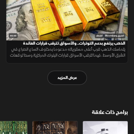
46:48
الشرق Bloomberg
اقتصاد
الذهب يرتفع بدعم التوترات.. والأسواق تترقب قرارات الفائدة
يتماسك الذهب قرب أعلى مستوياته مدعوما بمخاوف اتساع الصراع في
الشرق الأوسط، فيما تترقب الأسواق قرارات البنوك المركزية وسط توقعات
بإبقاء أسعار الفائدة مرتفعة لفترة أطول.
عرض المزيد
برامج ذات علاقة
الأسواق الأميركية
ملحمة الأرقام
سلاسل الاستهل