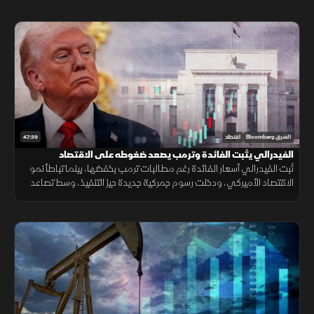
47:39
الشرق Bloomberg
اقتصاد
الفيدرالي يثبت الفائدة وترمب يصعد ضغوطه على الاقتصاد
ثبت الفيدرالي أسعار الفائدة رغم مطالبات ترمب بخفضها، بينما تباطأ نمو
الاقتصاد الأميركي، ودخلت رسوم جمركية جديدة حيز التنفيذ، وسط تصاعد
التوتر مع إيران وتقلب أسعار النفط.