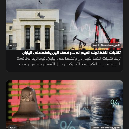
48:02
الشرق Bloomberg
اقتصاد
تقلبات النفط تربك الفيدرالي.. وضعف الين يضغط على اليابان
تربك تقلبات النفط الفيدرالي وتضغط على اليابان، فيما تزيد المنافسة
الصينية تحديات التكنولوجيا الأميركية. وتظل الأسعار رهينة هرمز وباب
المندب، ما يدفع الخليج لتنويع مسارات التصدير.
47:03
الشرق Bloomberg
اقتصاد