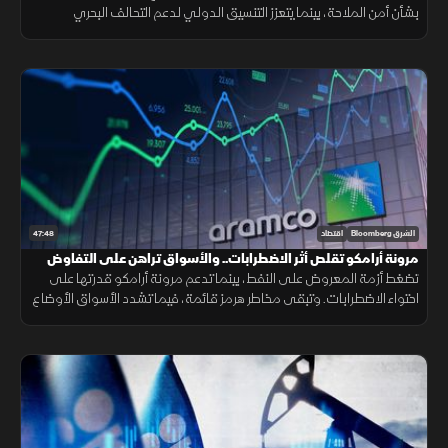
بشأن أمن الملاحة، بينما يتعزز التنسيق الدولي لدعم التحالف البحري
الدفاعي متعدد الجنسيات لحماية الممرات البحرية وخطوط التجارة.
47:48
الشرق Bloomberg
اقتصاد
مرونة أرامكو تقلص أثر الاضطرابات.. والأسواق تراهن على التفاوض
تضغط أزمة المعروض على النفط، بينما تدعم مرونة أرامكو قدرتها على
احتواء الاضطرابات. وتبقى مخاطر هرمز قائمة، فيما تشدد الأسواق الأوضاع
وتتوسع شركات الطيران في الشحن الجوي.