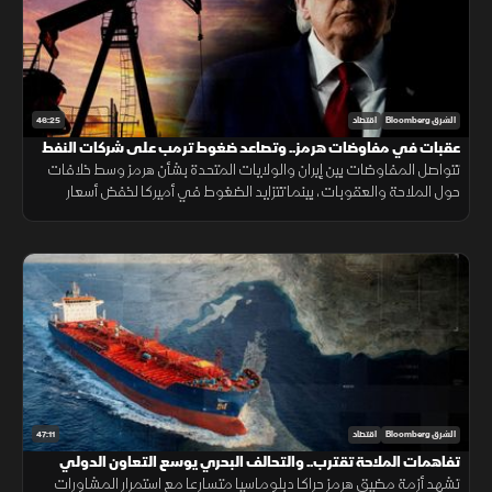
46:25
الشرق Bloomberg
اقتصاد
عقبات في مفاوضات هرمز.. وتصاعد ضغوط ترمب على شركات النفط
تتواصل المفاوضات بين إيران والولايات المتحدة بشأن هرمز وسط خلافات
حول الملاحة والعقوبات، بينما تتزايد الضغوط في أميركا لخفض أسعار
البنزين مع استمرار الجدل الاقتصادي قبيل الانتخابات.
47:11
الشرق Bloomberg
اقتصاد
تفاهمات الملاحة تقترب.. والتحالف البحري يوسع التعاون الدولي
تشهد أزمة مضيق هرمز حراكا دبلوماسيا متسارعا مع استمرار المشاورات