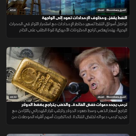
47:31
الشرق Bloomberg
اقتصاد
النفط يقفز.. ومخاوف الإمدادات تعود إلى الواجهة
تواصل أسواق النفط تسعير مخاطر الإمدادات مع استمرار التوتر في الممرات
البحرية، بينما يعكس تراجع المخزونات الأميركية قوة الطلب على الخام
والمنتجات النفطية.
49:32
الشرق Bloomberg
اقتصاد
ترمب يجدد دعوات خفض الفائدة.. والذهب يتراجع بضغط الدولار
تتراجع أسعار الذهب وسط صعود الدولار وترقب قرار الفيدرالي بالتزامن مع
تجديد ترمب دعواته لخفض الفائدة. كما تضررت أسهم أشباه الموصلات من
موجة بيع، وأعلنت بكين تعهد واشنطن بسقف رسوم 20%.