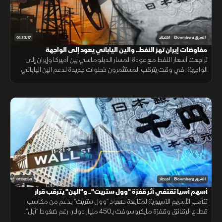
01:33:17
الشرق Bloomberg
اقتصاد
مفاوضات إيران تهز النفط.. والين الياباني يعود إلى الواجهة
تراجعت أسعار النفط مع عودة المسار الدبلوماسي بين أميركا وإيران إلى
الواجهة، في وقت يترقب المستثمرون خطوات جديدة لدعم الين الياباني
بعد تحركات منسقة بين اليابان والولايات المتحدة عززت العملة.
01:32:53
الشرق Bloomberg
اقتصاد
أسهم آسيا تقتفي أثر قفزة "وول ستريت".. و"الين" يترقب قرار
الفائدة
تتأهب الأسهم الآسيوية لمتابعة صعود "وول ستريت" بدعم من مكاسب
قطاع الرقائق وقفزة مايكروسوفت بـ450 مليار دولار، رغم ضغوط "أبل".
بينما يترقب المستثمرون قرارا حاسما لبنك اليابان بعد تدخل رسمي لدعم