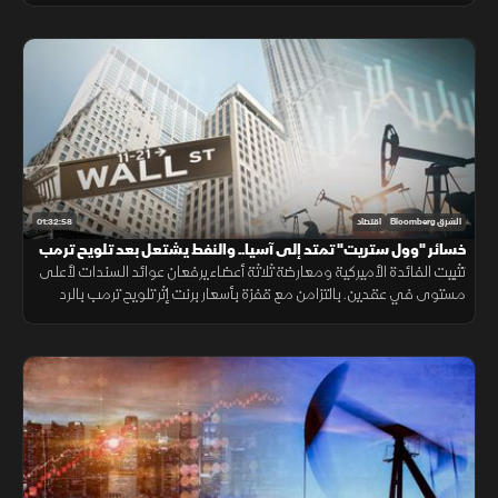
الين.
01:32:58
الشرق Bloomberg
اقتصاد
خسائر "وول ستريت" تمتد إلى آسيا.. والنفط يشتعل بعد تلويح ترمب
بضرب إيران
تثبيت الفائدة الأميركية ومعارضة ثلاثة أعضاء يرفعان عوائد السندات لأعلى
مستوى في عقدين. بالتزامن مع قفزة بأسعار برنت إثر تلويح ترمب بالرد
عسكريا على إيران. وتباعد أداء أسهم التكنولوجيا.