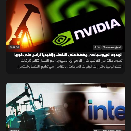
01:32:56
الشرق Bloomberg
اقتصاد
الهدوء الجيوسياسي يضغط على النفط.. وإنفيديا تراهن على كوريا
تسود حالة من الترقب في الأسواق الآسيوية مع انتظار نتائج شركات
التكنولوجيا وقرارات البنوك المركزية، بالتزامن مع تراجع النفط واستمرار
الهدوء بين أميركا وإيران، وإعلان إنفيديا استثمارا جديدا في كوريا.
01:08:53
الشرق Bloomberg
اقتصاد