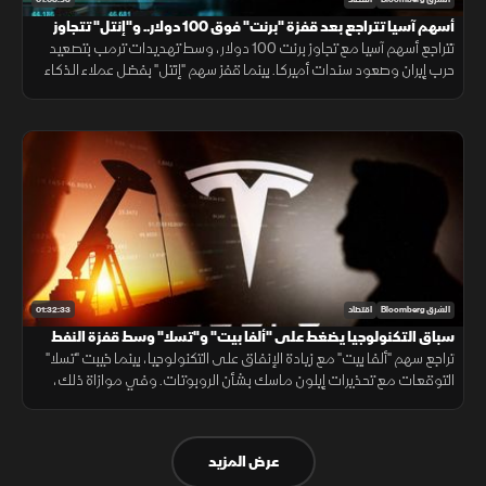
أسهم آسيا تتراجع بعد قفزة "برنت" فوق 100 دولار.. و"إنتل" تتجاوز
التوقعات
تتراجع أسهم آسيا مع تجاوز برنت 100 دولار، وسط تهديدات ترمب بتصعيد
حرب إيران وصعود سندات أميركا. بينما قفز سهم "إنتل" بفضل عملاء الذكاء
الاصطناعي، وتعهدت كامبوديا لـ"بلومبرغ" بمكافحة شبكات الاحتيال.
01:32:33
الشرق Bloomberg
اقتصاد
سباق التكنولوجيا يضغط على "ألفا بيت" و"تسلا" وسط قفزة النفط
بسبب التوترات
تراجع سهم "ألفا بيت" مع زيادة الإنفاق على التكنولوجيا، بينما خيبت "تسلا"
التوقعات مع تحذيرات إيلون ماسك بشأن الروبوتات. وفي موازاة ذلك،
رفعت توترات المنطقة أسعار النفط وزادت مخاوف التضخم بالأسواق.
عرض المزيد