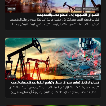
01:32:14
الشرق Bloomberg
اقتصاد
الأسواق الآسيوية إلى افتتاح حذر.. والنفط يقفز
قفزت أسعار النفط بعد اعتراض سفينة حربية أميركية هجوما إيرانيا استهدف
قواتها، عقب ساعات من استقبال ترمب نتنياهو في البيت الأبيض، وسط
تصاعد المخاوف من تداعيات التوترات الجيوسياسية على أسواق الطاقة
01:32:07
الشرق Bloomberg
اقتصاد
خسائر الرقائق تحاصر أسواق آسيا.. وتراجع النفط بعد تلميحات ترمب
بالتهدئة
تتراجع أسهم شركات الرقائق في آسيا عقب موجة بيع في أميركا. وانخفض
النفط بعد انحسار مخاوف الإمدادات، وتصريح ترمب بشأن اتفاق مع إيران،
وتضررت أسهم "أي إس إم إل" من تصنيع الصين لمعدات الرقائق.