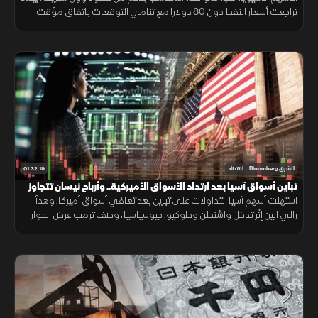
تراجعت أسعار النفط دون 80 دولارا مع تنامي التوقعات باتفاق مؤقت
بشأن مضيق هرمز، وسط تباين في أداء الشركات.
01:32:19
الشرق Bloomberg
اقتصاد
تباين أسواق آسيا بعد ارتداد الأسواق الأميركية.. وأرباح نيسان تتجاوز
التوقعات
استهلت أسهم آسيا التداولات على تباين بعد تعافي أسواق أميركا. وهدأ
رالي الين إثر تدخل واشنطن وطوكيو. جيوسياسيا، وصف ترمب عرض الحوار
بالفرصة الأخيرة لإيران، بينما تجاوزت أرباح نيسان توقعات المحللين.