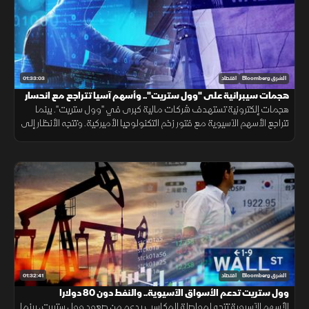
01:33:03
الشرق Bloomberg
اقتصاد
هجمات سيبرانية على "وول ستريت".. وأسهم آسيا تتراجع مع انحسار
زخم التكنولوجيا
هجمات إلكترونية تستهدف شركات مالية كبرى في "وول ستريت". بينما
تتراجع الأسهم الآسيوية مع فتور زخم التكنولوجيا الأميركية. وتتجه الأنظار إلى
النفط بعد اتفاق بشأن هرمز، ورسوم ترمب المرتقبة على السيليكون.
01:32:41
الشرق Bloomberg
اقتصاد
وول ستريت تدعم الأسواق الآسيوية.. والنفط دون 80 دولارا
الأسهم الآسيوية تتجه لمواصلة المكاسب بدعم من صعود وول ستريت، بينما