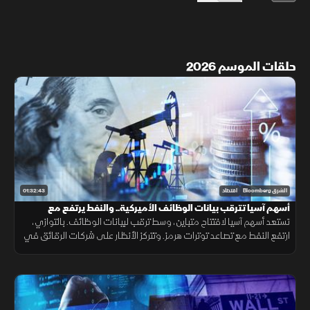
حلقات الموسم 2026
01:32:43
الشرق Bloomberg
اقتصاد
أسهم آسيا تترقب بيانات الوظائف الأميركية.. والنفط يرتفع مع
توترات "هرمز"
تستعد أسهم آسيا لافتتاح متباين، وسط ترقب لبيانات الوظائف. بالتوازي،
ارتفع النفط مع تصاعد توترات هرمز. وتتركز الأنظار على شركات الرقائق في
آسيا، بعد توقعات دون المتوقع من نظيراتها الأميركية.