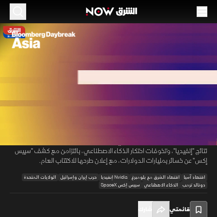
الموسم 2026
أسواق آسيا تمتص صدمة "إنفيديا" وتتحوط ببوادر
اتفاق أميركا وإيران
21 مايو 2026
01:33:34
اقتصاد
اقتصاد آسيا
تقود أسواق آسيا حركة تصحيحية لتعزيز مكاسب وول ستريت، مدفوعة برؤية
00:12
/
01:33:34
جيوسياسية متفائلة بعد إعلان ترمب أن أميركا بالمراحل النهائية مع إيران، مما
خفض "برنت" وأنعش السندات. يأتي هذا الزخم ليمتص برود المستثمرين تجاه
نتائج "إنفيديا"، وتخوفات احتكار الذكاء الاصطناعي، بالتزامن مع كشف "سبيس
إكس" عن خسائر بمليارات الدولارات، مع إعلان طرحها للاكتتاب العام.
اقتصاد آسيا
اقتصاد الشرق مع بلومبرغ
Nvidia إنفيديا
حرب إيران وإسرائيل
الولايات المتحدة
دونالد ترمب
الذكاء الاصطناعي
سبيس إكس SpaceX
قائمتي
شارك