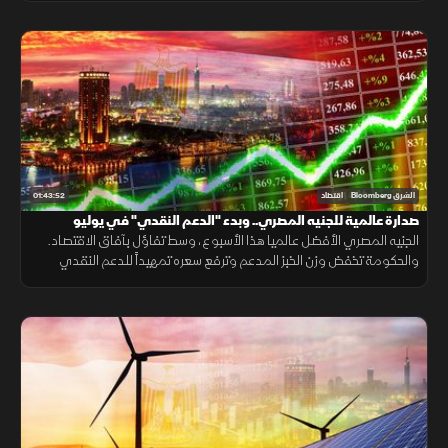
01:43:52
الشرق Bloomberg
اقتصاد
صدارة عالمية للجنيه المصري.. وبدء "الدعم النقدي" في يوليو
الجنيه المصري الأفضل عالميا هذا الأسبوع، وسط تفاؤل بآفاق الاقتصاد.
والحكومة تخفض وزن الخبز المدعم وترفع سعره تمهيداً للدعم النقدي
الشهر المقبل، بالتزامن مع بداية شهر 'بؤونة' القبطي المرتبط بالحصاد.