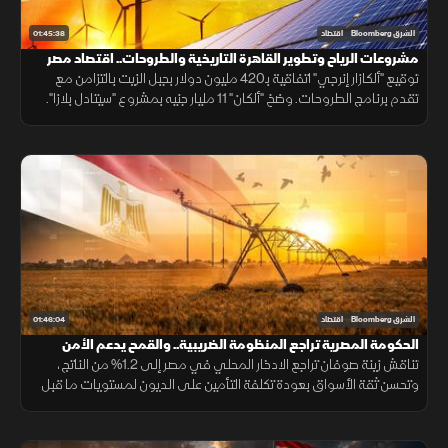
01:45:38
الشرق Bloomberg
اقتصاد
مشروعات الرياح وتطوير القاهرة التاريخية والطروحات.. اقتصاد مصر
ينتعش
توقيع "ألكازار إنرجي" اتفاقية بـ420 مليون دولار بجبل الزيت بالتزامن مع
تقدم برنامج الطروحات. وضخ "ألكان" 11 مليار جنيه بمشروع "سيتادل بلازا".
وارتفاع تقييم إم إن تي حالا لمليار و400 مليون دولار.
01:46:04
الشرق Bloomberg
اقتصاد
الحكومة المصرية تراجع المنظومة الضريبية.. والقمح يدعم الأمن
الغذائي
تناقش زينة صوفان تراجع الادخار المحلي في مصر إلى 1.2% من الناتج،
وتحسن ثقة الأسواق بعودة تكلفة التأمين على الديون لمستويات ما قبل
الحرب الإيرانية، إضافة إلى مقترحات ضريبية جديدة وزيادة مشتريات القمح.