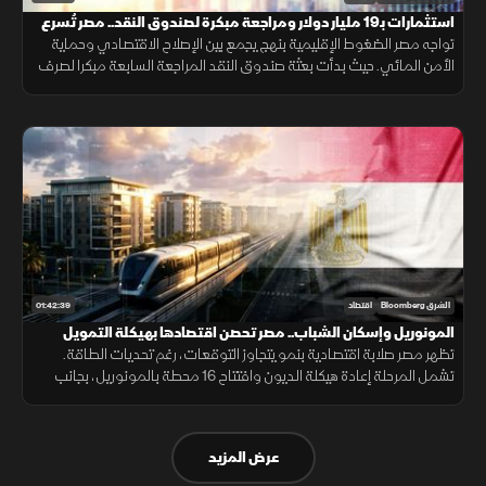
استثمارات بـ19 مليار دولار ومراجعة مبكرة لصندوق النقد.. مصر تُسرع
الإصلاح
تواجه مصر الضغوط الإقليمية بنهج يجمع بين الإصلاح الاقتصادي وحماية
الأمن المائي. حيث بدأت بعثة صندوق النقد المراجعة السابعة مبكرا لصرف
1.65 مليار دولار، وسط طفرة استثمارية بقطاع النفط بـ19 مليار دولار.
01:42:39
الشرق Bloomberg
اقتصاد
المونوريل وإسكان الشباب.. مصر تحصن اقتصادها بهيكلة التمويل
تظهر مصر صلابة اقتصادية بنمو يتجاوز التوقعات، رغم تحديات الطاقة.
تشمل المرحلة إعادة هيكلة الديون وافتتاح 16 محطة بالمونوريل، بجانب
خطة لمنح الشباب وحدات سكنية مجانية بالتعاون مع القطاع الخاص.
عرض المزيد