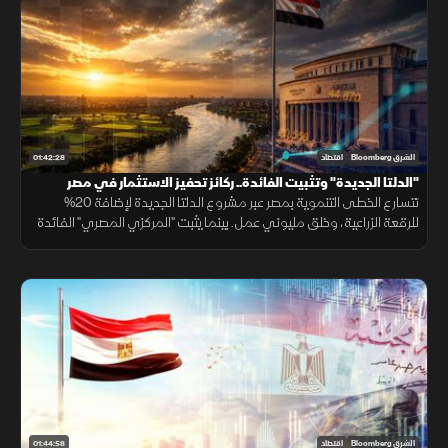
01:42:28
الشرق Bloomberg
اقتصاد
"الدلتا الجديدة" وتثبيت الفائدة.. ركائز تحفيز الاستثمار في مصر
تتسارع الخطى التنموية بمصر عبر مشروع الدلتا الجديدة لإضافة 20%
للرقعة الزراعية، وخلق مليوني عمل. بينما يثبت "المركزي المصري" الفائدة
كبحا للتضخم. وسط إقبال على الفنتك. وتيسير رحلة الحج عبر تطبيق رفيق.
01:44:58
الشرق Bloomberg
اقتصاد