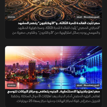
01:41:55
الشرق Bloomberg
اقتصاد
مصر تثبت الفائدة للمرة الثالثة.. و"الأوكتاجون" يتصدر المشهد
"المركزي المصري" يثبت الفائدة للمرة الثالثة، وسط ضبابية المشهد.
والسيسي يوجه رسائل استراتيجية من "الأوكتاجون". وشكوى مصرية من
التحكيم خلال مباراة الأرجنتين في كأس العالم. و"ستيم" تدعم قاطرة
المستقبل.
01:43:52
الشرق Bloomberg
اقتصاد
مصر تعزز جاذبيتها الاستثمارية.. الجنيه يتعافى ومراكز البيانات تتوسع
تعافى الجنيه المصري أمام الدولار بعد اهتزازات الأموال الساخنة. وخطط
لتحويل مصر إلى قبلة لمراكز البيانات ومنها مركز بسعة 25 ميجاوات.
وتوطين إنتاج آلاف السيارات سنويا. وترقب مواجهة مصر واستراليا.