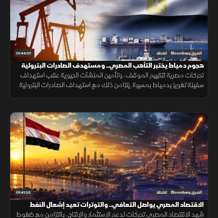
01:44:07
الشرق Bloomberg
اقتصاد
هجوم دمياط يختبر التأهب المصري.. ومستهدف الصادرات البترولية
4.8 مليار دولار
تحركات مصرية لتقييم الموقف، وتأمين المنشآت الحيوية عقب استهداف
سفينة تغويز بدمياط بمسيرة. يتزامن ذلك مع استهداف الصادرات البترولية
في مصر مستوى 4.8 مليار دولار. واختراق الإسمنت المصري لأميركا.
01:41:53
الشرق Bloomberg
اقتصاد
الاقتصاد المصري يواصل التعافي.. والتوترات تعيد إشعال النفط
شهد الاقتصاد المصري تحركات لدعم الاستثمار والإنتاج، بالتزامن مع ضغوط