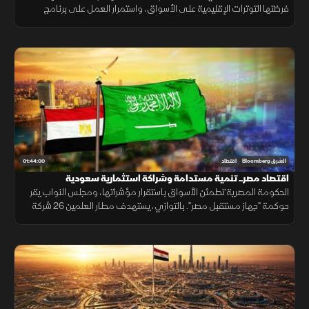
فرضتها التوترات الإقليمية على الأسواق، واستمرار العمل على برنامج
اقتصادي جديد.
01:44:00
الشرق Bloomberg
اقتصاد
اقتصاد مصر.. تنمية مستدامة وشراكة استثمارية سعودية
الحكومة المصرية تطمئن الأسواق باستقرار مؤشراتها، ومجلس النواب يقر
حوكمة "جهاز مستقبل مصر". بالتوازي، يستهدف مطار العلمين 26 شركة
طيران، بينما تبدأ السعودية تأهيل المقاولين المصريين لمشروعاتها.