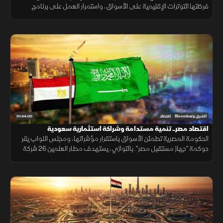
فرضتها التوترات الإقليمية على الأسواق، واستمرار العمل على برنامج
اقتصادي جديد.
01:44:00
الشرق Bloomberg
اقتصاد
اقتصاد مصر.. تنمية مستدامة وشراكة استثمارية سعودية
الحكومة المصرية تطمئن الأسواق باستقرار مؤشراتها، ومجلس النواب يقر
حوكمة "جهاز مستقبل مصر". بالتوازي، يستهدف مطار العلمين 26 شركة
طيران، بينما تبدأ السعودية تأهيل المقاولين المصريين لمشروعاتها.