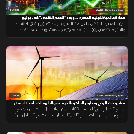
01:43:52
الشرق Bloomberg
اقتصاد
صدارة عالمية للجنيه المصري.. وبدء "الدعم النقدي" في يوليو
الجنيه المصري الأفضل عالميا هذا الأسبوع، وسط تفاؤل بآفاق الاقتصاد.
والحكومة تخفض وزن الخبز المدعم وترفع سعره تمهيداً للدعم النقدي
الشهر المقبل، بالتزامن مع بداية شهر 'بؤونة' القبطي المرتبط بالحصاد.
01:45:38
الشرق Bloomberg
اقتصاد
مشروعات الرياح وتطوير القاهرة التاريخية والطروحات.. اقتصاد مصر
ينتعش
توقيع "ألكازار إنرجي" اتفاقية بـ420 مليون دولار بجبل الزيت بالتزامن مع
تقدم برنامج الطروحات. وضخ "ألكان" 11 مليار جنيه بمشروع "سيتادل بلازا".
وارتفاع تقييم إم إن تي حالا لمليار و400 مليون دولار.