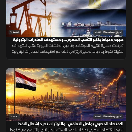
01:44:07
الشرق Bloomberg
اقتصاد
هجوم دمياط يختبر التأهب المصري.. ومستهدف الصادرات البترولية
4.8 مليار دولار
تحركات مصرية لتقييم الموقف، وتأمين المنشآت الحيوية عقب استهداف
سفينة تغويز بدمياط بمسيرة. يتزامن ذلك مع استهداف الصادرات البترولية
في مصر مستوى 4.8 مليار دولار. واختراق الإسمنت المصري لأميركا.
01:41:53
الشرق Bloomberg
اقتصاد
الاقتصاد المصري يواصل التعافي.. والتوترات تعيد إشعال النفط
شهد الاقتصاد المصري تحركات لدعم الاستثمار والإنتاج، بالتزامن مع ضغوط