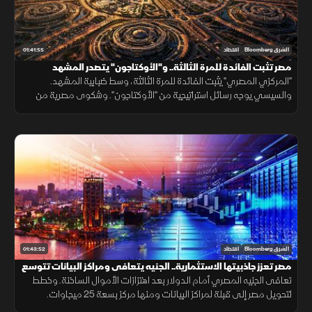
01:41:55
الشرق Bloomberg
اقتصاد
مصر تثبت الفائدة للمرة الثالثة.. و"الأوكتاجون" يتصدر المشهد
"المركزي المصري" يثبت الفائدة للمرة الثالثة، وسط ضبابية المشهد.
والسيسي يوجه رسائل استراتيجية من "الأوكتاجون". وشكوى مصرية من
التحكيم خلال مباراة الأرجنتين في كأس العالم. و"ستيم" تدعم قاطرة
المستقبل.
01:43:52
الشرق Bloomberg
اقتصاد
مصر تعزز جاذبيتها الاستثمارية.. الجنيه يتعافى ومراكز البيانات تتوسع
تعافى الجنيه المصري أمام الدولار بعد اهتزازات الأموال الساخنة. وخطط
لتحويل مصر إلى قبلة لمراكز البيانات ومنها مركز بسعة 25 ميجاوات.
وتوطين إنتاج آلاف السيارات سنويا. وترقب مواجهة مصر واستراليا.