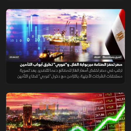
01:44:37
الشرق Bloomberg
اقتصاد
مصر تحفز الصناعة عبر بوابة الغاز.. و"فوري" تطرق أبواب التأمين
الصحي
ترقب في مصر لخفض أسعار الغاز للمصانع دعما للتصدير، بعد تسوية
مستحقات الشركات الأجنبية، بالتزامن مع دخول "فوري" قطاع التأمين
الصحي. وترقب لنتيجة مواجهة مصر وإيران المرتقبة بكأس العالم.