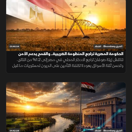
01:46:04
الشرق Bloomberg
اقتصاد
الحكومة المصرية تراجع المنظومة الضريبية.. والقمح يدعم الأمن
الغذائي
تناقش زينة صوفان تراجع الادخار المحلي في مصر إلى 1.2% من الناتج،
وتحسن ثقة الأسواق بعودة تكلفة التأمين على الديون لمستويات ما قبل
الحرب الإيرانية، إضافة إلى مقترحات ضريبية جديدة وزيادة مشتريات القمح.
01:42:28
الشرق Bloomberg
اقتصاد