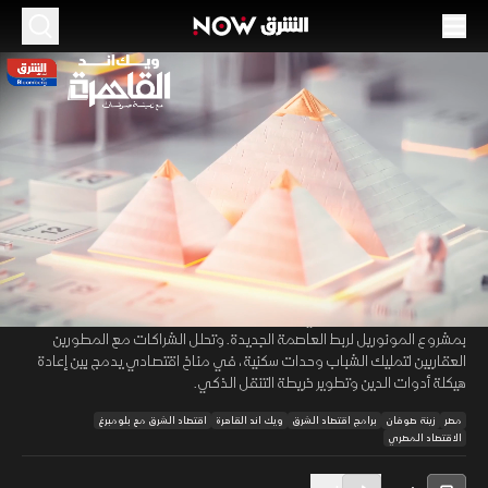
الموسم 2026
المونوريل وإسكان الشباب.. مصر تحصن اقتصادها
بهيكلة التمويل
08 مايو 2026
01:42:39
اقتصاد
ويك اند القاهرة
في حلقة ويك اند القاهرة، تناقش زينة صوفان صلابة نمو الاقتصاد المصري
00:11
/
01:42:39
بعد تجاوز نتائج الربع الأول للتوقعات رغم صدمة أسعار الطاقة عالميا.
وتستعرض توسع الدولة في خيارات التمويل بالتزامن مع افتتاح 16 محطة
بمشروع المونوريل لربط العاصمة الجديدة. وتحلل الشراكات مع المطورين
العقاريين لتمليك الشباب وحدات سكنية، في مناخ اقتصادي يدمج بين إعادة
هيكلة أدوات الدين وتطوير خريطة التنقل الذكي.
مصر
زينة صوفان
برامج اقتصاد الشرق
ويك اند القاهرة
اقتصاد الشرق مع بلومبرغ
الاقتصاد المصري