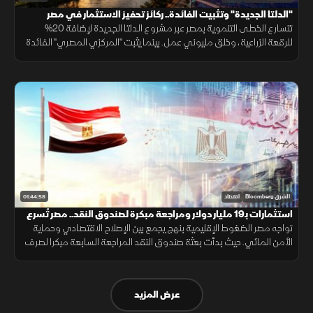
"الدلتا الجديدة" وتثبيت الفائدة.. ركائز تحفيز الاستثمار في مصر
تتسارع الخطى التنموية بمصر عبر مشروع الدلتا الجديدة لإضافة 20%
للرقعة الزراعية، وخلق مليوني عمل. بينما يثبت "المركزي المصري" الفائدة
كبحا للتضخم. وسط إقبال على الفنتك. وتيسير رحلة الحج عبر تطبيق رفيق.
01:44:58
الشرق Bloomberg
اقتصاد
استثمارات بـ19 مليار دولار ومراجعة مبكرة لصندوق النقد.. مصر تُسرع
الإصلاح
تواجه مصر الضغوط الإقليمية بنهج يجمع بين الإصلاح الاقتصادي وحماية
الأمن المائي. حيث بدأت بعثة صندوق النقد المراجعة السابعة مبكرا لصرف
1.65 مليار دولار، وسط طفرة استثمارية بقطاع النفط بـ19 مليار دولار.
عرض المزيد