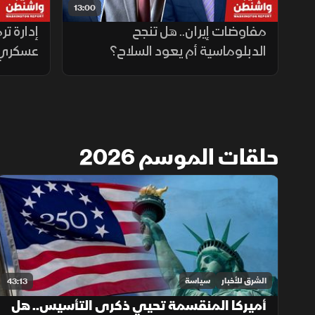
13:00
مفاوضات إيران.. هل تنجح
إدارة ت
الدبلوماسية أم يعود السلاح؟
عسكري 
الأمد
حلقات الموسم 2026
الشرق للأخبار
سياسة
43:13
أميركا المنقسمة تحيي ذكرى التأسيس.. هل