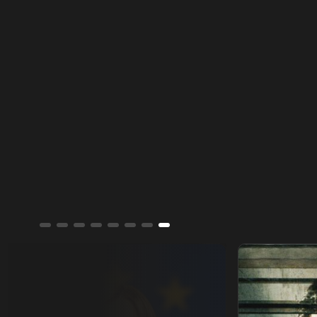
جورجيا مليوني.. عشيرة النورس