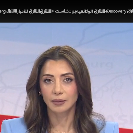
Discover
الشرق الوثائقية
الشرق بودكاست
الشرق للأخبار
الشرق Bloomberg
جمهوري يضع ترمب في م
إيران
42:53
سياسة
اشنطن
ل واشنطن المتقلبة بين التهدئة والتصعيد العسكري في إر
لاعتراض والتحذير من تكرار اتفاق أوباما النووي مع إيران.
، فسارع لطمأنة المشككين بأن أي اتفاق قادم سيكون نقيضا
لدور الكونجرس.
ة
رنا أبتر
دونالد ترمب
الكونجرس الأميركي
إيران
الحزب الجمهوري