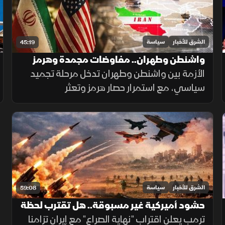
الشرق للأخبار
سياسة
45:19
واشنطن وطهران.. مفاوضات مجمدة وهرمز
في قلب حرب بلا حسم
الأزمة بين واشنطن وطهران تدخل مرحلة تجميد
سياسي، مع استمرار حصار هرمز وتعثر
المفاوضات. لا اتفاق قريباً ولا عودة واضحة
للحرب، بينما يحاول كل طرف فرض شروطه قبل
العودة إلى الطاولة الدبلوماسية.
الشرق للأخبار
سياسة
59:08
حشود أميركية غير مسبوقة.. هل تقترب لحظة
الحسم مع إيران؟
ترمب يعلن اقتراب "نهاية الصراع" مع إيران تزامنا