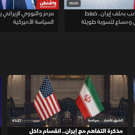
15:00
رمب بملف إيران.. ضغط
هرمز والنووي الإيراني يع
ومساع لتسوية طويلة
السياسة الأميركية
الشرق للأخبار
سياسة
43:27
مذكرة التفاهم مع إيران.. انقسام داخل