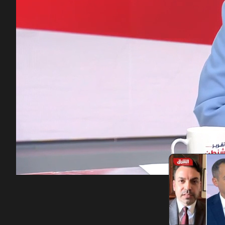
00:10
/
42:53