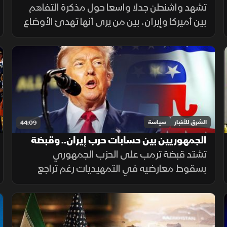
المشهد الأميركي
تشهد واشنطن جدلا واسعا حول مذكرة التفاهم
بين أميركا وإيران، بين من يرى أنها تهدئ الأوضاع
وتخفض الأسعار، ومن يحذر من تنازلات مالية
كبيرة وتخفيف للعقوبات على طهران.
الشرق للأخبار
سياسة
44:09
الجمهوريين بين حسابات حرب إيران.. وقبضة
ترمب الانتخابية
تشتد قبضة ترمب على الحزب الجمهوري
بسقوط معارضيه في التمهيديات رغم تراجع
شعبيته. وتعمق حرب إيران تعقيد المشهد، ليجد
الحزب نفسه بمواجهة اختبار مصيري يوازن فيه
بين غضب الناخبين واسترضاء ترمب.