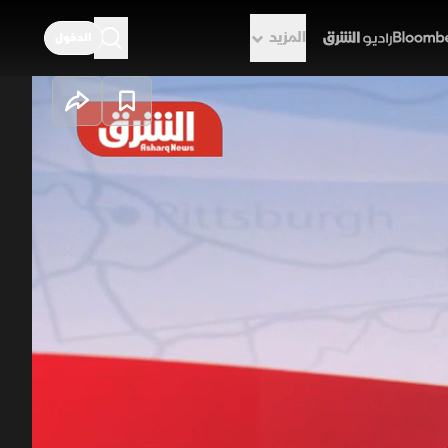
المزيد
الدخول
راديو الشرق
وقف دفاعي
باك المشهد، ما دفع صقور الحزب
 هذا الضغط وضع الرئيس ترمب في
 تاما لاتفاق أوباما "الكارثي"،