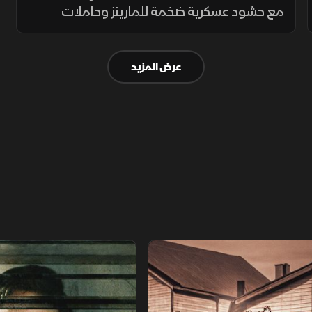
مع حشود عسكرية ضخمة للمارينز وحاملات
الطائرات، وتتزايد التكهنات بين سيناريوهات الغزو
البري أو الضغط العسكري لإجبار طهران على
عرض المزيد
التنازل خلال أسابيع.
اريخ مجهول
عودة الدجال