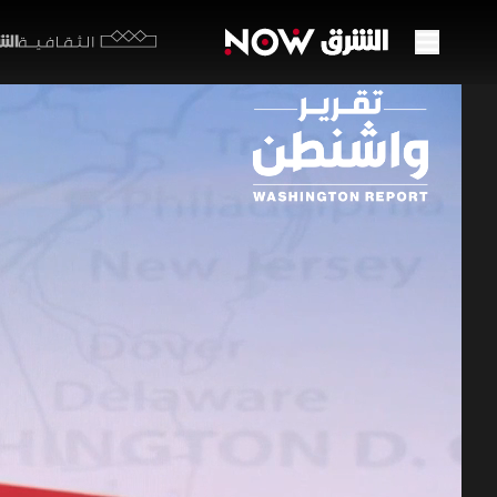
الشرق y
الثقافية
ضغط 
بشأن 
28 مايو 2026
تقرير و
تسببت رسائ
الجمهوري ل
موقف دفاعي
وسط ترقب 
الولايات المتحد