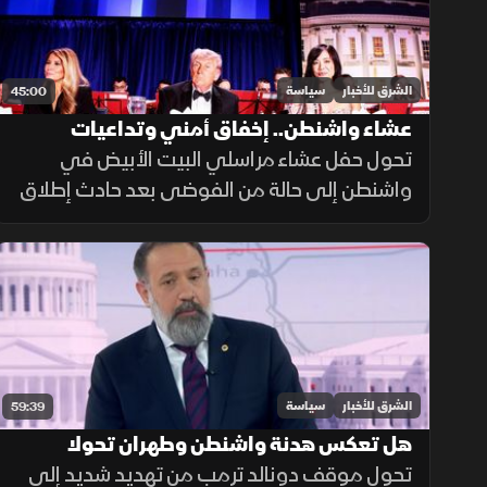
الشرق للأخبار
سياسة
45:00
عشاء واشنطن.. إخفاق أمني وتداعيات
سياسية
تحول حفل عشاء مراسلي البيت الأبيض في
واشنطن إلى حالة من الفوضى بعد حادث إطلاق
نار مفاجئ، ما أثار تساؤلات حول كفاءة الإجراءات
الأمنية، ودور الخطاب السياسي والإعلامي في
تغذية العنف.
الشرق للأخبار
سياسة
59:39
هل تعكس هدنة واشنطن وطهران تحولا
سياسيا أم مناورة؟
تحول موقف دونالد ترمب من تهديد شديد إلى