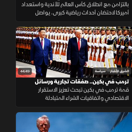
بالتزامن مع انطلاق كأس العالم للأندية واستعداد
أميركا لاحتضان أحداث رياضية كبرى، يواصل
الرئيس دونالد ترمب حضوره المكثف في
الملاعب والبطولات، في خطوة يراها مؤيدون
وسيلة للتواصل مع الجمهور.
الشرق للأخبار
سياسة
44:49
ترمب في بكين.. صفقات تجارية ورسائل
سياسية تتجاوز آسيا
قمة ترمب في بكين تبحث تعزيز الاستقرار
الاقتصادي واتفاقيات الشراء المتبادلة
وبروتوكولات حماية تقنيات الذكاء الاصطناعي
في ظل محاولات أميركا لخفض التصعيد وحل
الملفات العالقة وضمان أمن الممرات المائية.