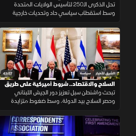
يصمد الحلم الأميركي؟
تحل الذكرى الـ250 لتأسيس الولايات المتحدة
وسط استقطاب سياسي حاد وتحديات خارجية
متزايدة، فيما تثير خطوات الرئيس دونالد ترامب
جدلاً واسعاً حول دلالات الاحتفال ومستقبل
الوحدة الوطنية.
الشرق للأخبار
سياسة
43:57
السلاح والاقتصاد.. شروط أميركية على طريق
الاستقرار في لبنان
تبحث واشنطن سبل تعزيز دور الجيش اللبناني
وحصر السلاح بيد الدولة، وسط ضغوط متزايدة
على حزب الله ومتابعة حثيثة من الكونغرس. فهل
تنجح بيروت في تلبية المطالب الأميركية وتفادي
التصعيد؟