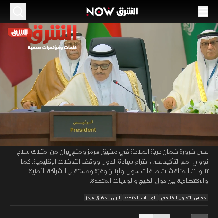
الموسم 2026
روبيو من المنامة: لا نووي لإيران ولا مساس بأمن
الملاحة في هرمز
25 يونيو 2026
12:31
أخبار
الكلمات والمؤتمرات الصحفية
خلال الاجتماع الوزاري الخليجي الأميركي في المنامة، أكد وزراء خارجية مجلس
00:08
/
12:32
التعاون الخليجي ووزير الخارجية الأميركي ماركو روبيو أهمية تعزيز الأمن
والاستقرار الإقليمي ودعم الجهود الدبلوماسية الجارية مع إيران. وشدد الجانبان
على ضرورة ضمان حرية الملاحة في مضيق هرمز ومنع إيران من امتلاك سلاح
نووي، مع التأكيد على احترام سيادة الدول ووقف التدخلات الإقليمية. كما
تناولت المناقشات ملفات سوريا ولبنان وغزة ومستقبل الشراكة الأمنية
والاقتصادية بين دول الخليج والولايات المتحدة.
مجلس التعاون الخليجي
الولايات المتحدة
إيران
مضيق هرمز