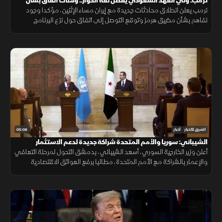
ترمب: ولي العهد السعودي يفضل لغة الحوار.. وهناك اتفاق بشأن
هرمز
ترمب يعلن انطلاق محادثات جديدة مع إيران مساء الإثنين، مؤكدا وجود
تفاهم بشأن مضيق هرمز وتوقع التوصل إلى اتفاق حول نزع البرنامج
النووي مشيرا إلى أن ولي العهد السعودي يفضل الحلول الدبلوماسية
لخفض التصعيد
05:08
الشرق للأخبار
أخبار
الشيباني: سوريا والأمم المتحدة شراكة جديدة لدعم الاستثمار
والتعافي
أعلن وزير الخارجية السوري، أسعد الشيباني، بدمشق التحول لمرحلة التعافي
والإعمار بالشراكة مع الأمم المتحدة، مطالبا برفع العوائق الاقتصادية
ووقف الانتهاكات الإسرائيلية لضمان الاستقرار الإقليمي.