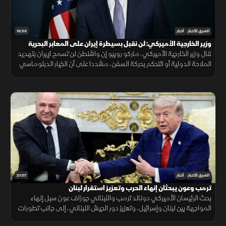
13:53
الشرق للأخبار
أخبار
وزير الخارجية الأميركي: لن نقبل بسيطرة إيران على المعابر البحرية
قال وزير الخارجية الأميركي، ماركو روبيو إن واشنطن لن تسمح لإيران بتهديد
الملاحة الدولية أو التحكم بحركة السفن، مشددا على أن الخيار الدبلوماسي
لا يزال مطروحا، لكن أزمة الثقة مع طهران تعيق أي اتفاق.
21:07
الشرق للأخبار
أخبار
ترمب وعون يبحثان إنهاء الحرب وتعزيز استقرار لبنان
بحث الرئيسان الأميركي دونالد ترمب واللبناني جوزاف عون سبل إنهاء
المواجهة بين لبنان وإسرائيل، وتعزيز دور الجيش اللبناني، إلى جانب تطورات
الملف الإيراني.