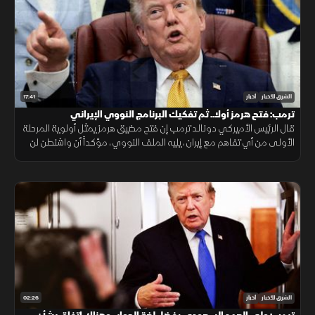
17:41
الشرق للأخبار
أخبار
ترمب: فتح هرمز أولا.. ثم تفكيك البرنامج النووي الإيراني
قال الرئيس الأميركي دونالد ترمب إن فتح مضيق هرمز يمثل أولوية المرحلة
الأولى من أي تفاهم مع إيران، يليه الملف النووي، مؤكداً أن واشنطن لن
تسمح لطهران بامتلاك سلاح نووي.
02:26
الشرق للأخبار
أخبار