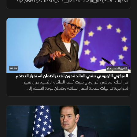
القدرات العسكرية الإيرانية، منتقدا تقارير إعلامية تحدثت عن تعاظم قوة
طهران، ومؤكدا أن الواقع الميداني يثبت العكس.
06:39
الشرق للأخبار
أخبار
المركزي الأوروبي يبقي الفائدة دون تغيير لضمان استقرار التضخم
قرر البنك المركزي الأوروبي تثبيت أسعار الفائدة الرئيسية دون تغيير،
لمواجهة تداعيات صدمة أسعار الطاقة وضمان عودة التضخم إلى
مستهدفه البالغ 2.8% وفق منهجية تعتمد على البيانات الاقتصادية.