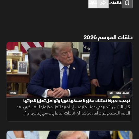
قائمتي
شارك
حلقات الموسم 2026
04:13
الشرق للأخبار
أخبار
ترمب: أميركا تمتلك مخزونا عسكريا قويا وتواصل تعزيز قدراتها
قال الرئيس الأميركي دونالد ترمب إن أميركا تعزز مخزونها العسكري بعد
الدعم المقدم لأوكرانيا، مؤكدا أن شركات الدفاع توسع إنتاجها، وأن
واشنطن تواصل جهودها لإنهاء الحرب رغم تعقيدات المشهد.