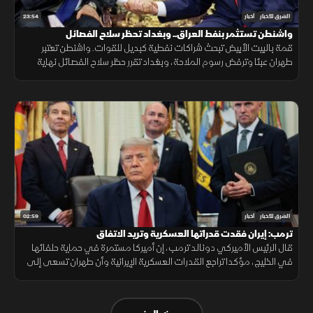
23:54
الشرق للأخبار
أخبار
واشنطن تستثمر بنفط العراق.. وبغداد تحظر سلاح الفصائل
قمة بالبيت الأبيض تبحث شراكات نفطية كبديل للقوات. واشنطن تعتبر
طهران عبئا وترفض رسوم الملاحة، وبغداد تقرر حظر سلاح الفصائل نهاية
سبتمبر وتفتح أسواقها للشريك الاستراتيجي متمسكة بحصتها في أوبك.
02:59
الشرق للأخبار
أخبار
ترمب: إيران فقدت قدراتها العسكرية وتريد الاتفاق
قال الرئيس الأميركي دونالد ترمب، إن أميركا مستمرة في حماية حلفائها
في الخليج، مؤكدا تراجع القدرات العسكرية الإيرانية وأن طهران تسعى إلى
اتفاق.