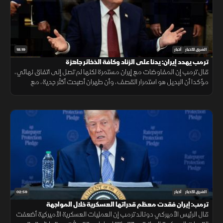
18:19
الشرق للأخبار
أخبار
ترمب يهدد إيران: يدنا على الزناد وكافة الذخائر جاهزة
قال ترمب إن المفاوضات مع إيران مستمرة لكنها لم تصل إلى اتفاق نهائي،
مؤكدا أن البديل هو استمرار القصف، وأن طهران أصبحت أكثر جدية، مع
التشديد على جاهزية القوات الأميركية واستمرار الضغط العسكري
02:59
الشرق للأخبار
أخبار
ترمب: إيران فقدت معظم قدراتها العسكرية خلال المواجهة
قال الرئيس الأميركي دونالد ترمب إن العمليات العسكرية الأميركية أضعفت