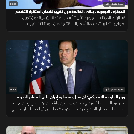
06:39
الشرق للأخبار
أخبار
المركزي الأوروبي يبقي الفائدة دون تغيير لضمان استقرار التضخم
قرر البنك المركزي الأوروبي تثبيت أسعار الفائدة الرئيسية دون تغيير،
لمواجهة تداعيات صدمة أسعار الطاقة وضمان عودة التضخم إلى
مستهدفه البالغ 2.8% وفق منهجية تعتمد على البيانات الاقتصادية.
13:53
الشرق للأخبار
أخبار
وزير الخارجية الأميركي: لن نقبل بسيطرة إيران على المعابر البحرية
قال وزير الخارجية الأميركي، ماركو روبيو إن واشنطن لن تسمح لإيران بتهديد
الملاحة الدولية أو التحكم بحركة السفن، مشددا على أن الخيار الدبلوماسي
لا يزال مطروحا، لكن أزمة الثقة مع طهران تعيق أي اتفاق.