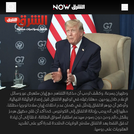
الموسم 2026
ترمب يعلن ملامح الاتفاق مع إيران.. مضيق هرمز
بلا رسوم قريبا
16 يونيو 2026
08:54
أخبار
الكلمات والمؤتمرات الصحفية
أعلن الرئيس الأميركي دونالد ترمب، خلال قمة السبع في مدينة إيفيان
00:12
/
08:54
الفرنسية، أن أسعار النفط تتراجع بوتيرة سريعة وأن العلاقة مع إيران أصبحت
"طبيعية"، معربا عن توقعه أن تمضي المرحلة الثانية من الاتفاق بين واشنطن
وطهران بسرعة. وكشف ترمب أن مذكرة التفاهم مع إيران ستعرض عبر وسائل
الإعلام خلال يومين، معلنا رغبته في توقيع الاتفاق قبل إصدار الوثيقة النهائية.
وأوضح أن جوهر الاتفاق يتمثل في ضمان عدم امتلاك إيران سلاحا نوويا مطلقا،
مشيرا إلى أنه يرحب بإحالة الاتفاق إلى الكونجرس. كما أكد أن فتح مضيق هرمز
بشكل دائم ومن دون رسوم سيدعم استقرار أسواق الطاقة، لافتا إلى أن زيادة
تدفق النفط بعد الاتفاق ستمنح الولايات المتحدة قدرة أكبر على تشديد
العقوبات على روسيا.