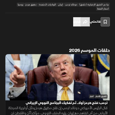
برامج الشرق الإخبارية (ملحق)
دونالد ترمب
إيران
الولايات المتحدة
مضيق هرمز
روسيا
أسعار النفط
قائمتي
شارك
حلقات الموسم 2026
17:41
الشرق للأخبار
أخبار
ترمب: فتح هرمز أولا.. ثم تفكيك البرنامج النووي الإيراني
قال الرئيس الأميركي دونالد ترمب إن فتح مضيق هرمز يمثل أولوية المرحلة
الأولى من أي تفاهم مع إيران، يليه الملف النووي، مؤكداً أن واشنطن لن