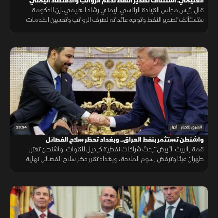
العليمي: استئناف تصدير النفط لدعم الرواتب والاقتصاد اليمني
قال رئيس مجلس القيادة الرئاسي اليمني رشاد العليمي، إن الحكومة
ستستأنف تصدير النفط وتوجه عائداته لصرف الرواتب وتحسين الخدمات
ودعم الاقتصاد، داعياً إلى وحدة الصف والوقوف خلف مؤسسات الدولة.
23:54
الشرق للأخبار
أخبار
واشنطن تستثمر بنفط العراق.. وبغداد تحظر سلاح الفصائل
قمة بالبيت الأبيض تبحث شراكات نفطية كبديل للقوات. واشنطن تعتبر
طهران عبئا وترفض رسوم الملاحة، وبغداد تقرر حظر سلاح الفصائل نهاية
سبتمبر وتفتح أسواقها للشريك الاستراتيجي متمسكة بحصتها في أوبك.