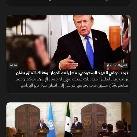
تسمح لطهران بامتلاك سلاح نووي.
02:26
الشرق للأخبار
أخبار
ترمب: ولي العهد السعودي يفضل لغة الحوار.. وهناك اتفاق بشأن
هرمز
ترمب يعلن انطلاق محادثات جديدة مع إيران مساء الإثنين، مؤكدا وجود
تفاهم بشأن مضيق هرمز وتوقع التوصل إلى اتفاق حول نزع البرنامج
النووي مشيرا إلى أن ولي العهد السعودي يفضل الحلول الدبلوماسية
لخفض التصعيد