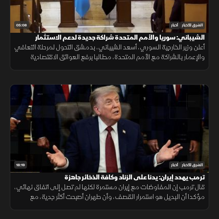
05:08
الشرق للأخبار
أخبار
الشيباني: سوريا والأمم المتحدة شراكة جديدة لدعم الاستثمار
والتعافي
أعلن وزير الخارجية السوري، أسعد الشيباني، بدمشق التحول لمرحلة التعافي
والإعمار بالشراكة مع الأمم المتحدة، مطالبا برفع العوائق الاقتصادية
ووقف الانتهاكات الإسرائيلية لضمان الاستقرار الإقليمي.
18:19
الشرق للأخبار
أخبار
ترمب يهدد إيران: يدنا على الزناد وكافة الذخائر جاهزة
قال ترمب إن المفاوضات مع إيران مستمرة لكنها لم تصل إلى اتفاق نهائي،
مؤكدا أن البديل هو استمرار القصف، وأن طهران أصبحت أكثر جدية، مع
التشديد على جاهزية القوات الأميركية واستمرار الضغط العسكري