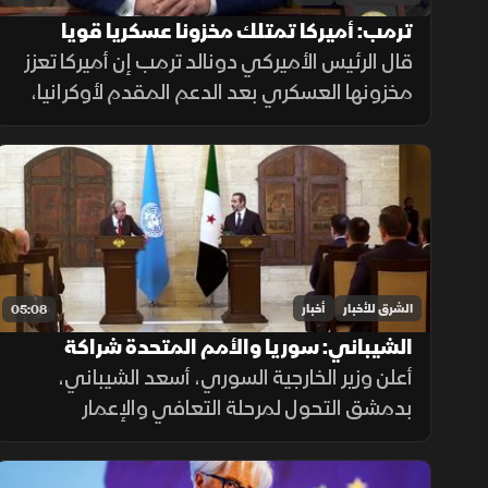
ترمب: أميركا تمتلك مخزونا عسكريا قويا
وتواصل تعزيز قدراتها
قال الرئيس الأميركي دونالد ترمب إن أميركا تعزز
مخزونها العسكري بعد الدعم المقدم لأوكرانيا،
مؤكدا أن شركات الدفاع توسع إنتاجها، وأن
واشنطن تواصل جهودها لإنهاء الحرب رغم
تعقيدات المشهد.
الشرق للأخبار
أخبار
05:08
الشيباني: سوريا والأمم المتحدة شراكة
جديدة لدعم الاستثمار والتعافي
أعلن وزير الخارجية السوري، أسعد الشيباني،
بدمشق التحول لمرحلة التعافي والإعمار
بالشراكة مع الأمم المتحدة، مطالبا برفع العوائق
الاقتصادية ووقف الانتهاكات الإسرائيلية لضمان