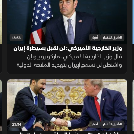
واستمرار الضغط العسكري
الشرق للأخبار
أخبار
13:53
وزير الخارجية الأميركي: لن نقبل بسيطرة إيران
على المعابر البحرية
قال وزير الخارجية الأميركي، ماركو روبيو إن
واشنطن لن تسمح لإيران بتهديد الملاحة الدولية
أو التحكم بحركة السفن، مشددا على أن الخيار
الدبلوماسي لا يزال مطروحا، لكن أزمة الثقة مع
طهران تعيق أي اتفاق.
الشرق للأخبار
أخبار
23:54