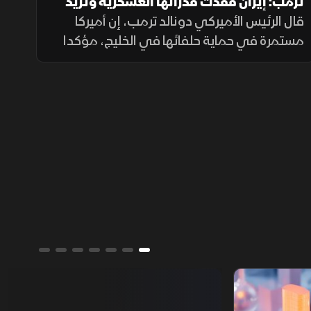
ترمب: إيران فقدت قدراتها العسكرية وتريد
الاتفاق
قال الرئيس الأميركي دونالد ترمب، إن أميركا
مستمرة في حماية حلفائها في الخليج، مؤكدا
تراجع القدرات العسكرية الإيرانية وأن طهران
تسعى إلى اتفاق.
تقارير الشرق