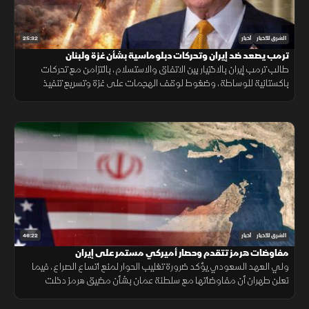
25:32
الشرق للأخبار
أخبار
ترمب يصعد ضد إيران وتحركات دبلوماسية بشأن غزة ولبنان
طالب ترمب إيران بالاختيار بين الاتفاق والاستسلام، بالتزامن مع تحركات
باكستانية للوساطة، وضغوط لوقف الهجمات على غزة وتسريع تنفيذ
المرحلة التالية من الاتفاق في لبنان.
46:22
الشرق للأخبار
أخبار
مفاوضات هرمز تتقدم وحصار أميركي مستمر على إيران
ولي العهد السعودي يؤكد ضرورة تغليب الحوار لمنع اتساع الصراع، فيما
تعلن طهران أن مفاوضاتها مع سلطنة عمان بشأن مضيق هرمز دخلت
مراحلها النهائية.