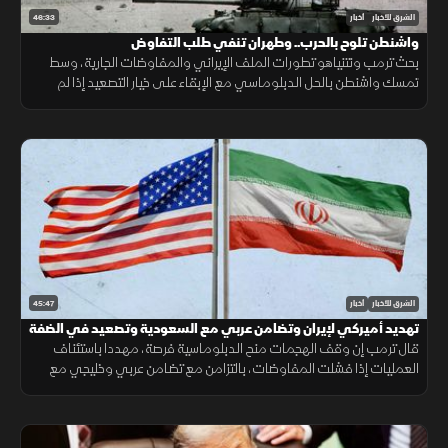
46:33
الشرق للأخبار
أخبار
واشنطن تلوح بالحرب.. وطهران تنفي طلب التفاوض
بحث ترمب ونتنياهو تطورات الملف الإيراني والمفاوضات الجارية، وسط
تمسك واشنطن بالحل الدبلوماسي مع الإبقاء على خيار التصعيد إذا لم
تُفضِ المحادثات إلى اتفاق.
45:47
الشرق للأخبار
أخبار
تهديد أميركي لإيران وتضامن عربي مع السعودية وتصعيد في الضفة
قال ترمب إن وقف الهجمات منح الدبلوماسية فرصة، مهددا باستئناف
العمليات إذا فشلت المفاوضات، بالتزامن مع تضامن عربي وخليجي مع
السعودية وتصعيد إسرائيلي جديد في الضفة الغربية.