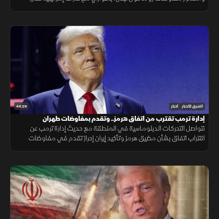
الجنوب، وتحذيرات عربية من التصعيد في القدس المحتلة.
44:29
الشرق للأخبار
أخبار
إدارة ترمب تقترب من اتفاق هرمز.. وتقدم بمفاوضات طهران
تتواصل التحركات الدبلوماسية في المنطقة مع حديث إدارة ترمب عن
اقتراب اتفاق بشأن مضيق هرمز وتأكيد إيران إحراز تقدم في مفاوضات
مسقط، بالتزامن مع تطورات في مفاوضات لبنان وإسرائيل ومستجدات
العمليات في غزة.