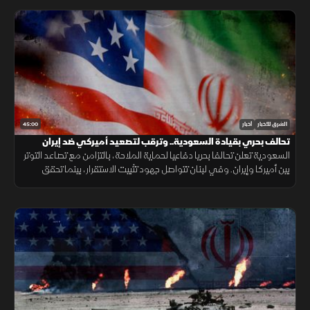
45:00
الشرق للأخبار
أخبار
تحالف بحري بقيادة السعودية.. وترقب لتصعيد أميركي ضد إيران
السعودية تعلن تحالفا بحريا دفاعيا لحماية الملاحة، بالتزامن مع تصاعد التوتر
بين أميركا وإيران. وفي لبنان تتواصل جهود تثبيت الاستقرار، بينما تحقق
الميزانية السعودية تحسنا مع تراجع العجز.