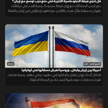
هل تنجح فرصة الدبلوماسية الأخيرة في منع حرب أوسع مع إيران؟
منح ترمب المحادثات مع إيران فرصة محدودة، وسط تقدم في مباحثات
طهران ومسقط بشأن هرمز، بالتزامن مع تصعيد إسرائيلي في لبنان والضفة
الغربية وتطورات ميدانية في السودان.
43:49
الشرق للأخبار
أخبار
أميركا بين إيران ولبنان.. وروسيا تفرض حساباتها في أوكرانيا
تتداخل أزمات إيران ولبنان وأوكرانيا في مشهد دولي معقد، وسط صراعات
نفوذ ومحاولات دبلوماسية ترسم ملامح المرحلة المقبلة.