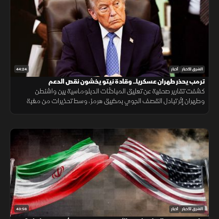
44:24
الشرق للأخبار
أخبار
ترمب يحذر طهران عسكريا.. وقادة نيتو يخشون نقص الدعم
كشفت تقارير صحفية عن تعليق المباحثات الدبلوماسية بين واشنطن
وطهران إثر تبادل القصف الجوي بمضيق هرمز، وسط تحذيرات من مغبة
مواصلة انتهاك وقف القتال وتأكيدات بمواصلة حماية الملاحة البحرية.
43:56
الشرق للأخبار
أخبار