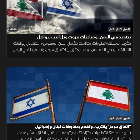
41:38
الشرق للأخبار
أخبار
تصعيد في اليمن.. ومباحثات بيروت وتل أبيب تتواصل
تشهد المنطقة تطورات متزامنة تشمل إعلان السعودية استكمال إجراءات
التحالف البحري الدفاعي، ومراجعة إيران لاتفاق هرمز، وتصعيدا في اليمن،
ومباحثات لبنانية إسرائيلية، وانفجارا في جرمانا بريف دمشق.
43:46
الشرق للأخبار
أخبار
"اتفاق هرمز" يقترب.. وتقدم بمفاوضات لبنان وإسرائيل
تشهد المنطقة تطورات متزامنة، مع توقعات بقرب اتفاق بشأن هرمز،
واستمرار مفاوضات روما حول لبنان، بالتوازي مع غارات إسرائيلية على