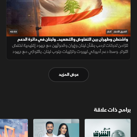
42:53
الشرق للأخبار
أخبار
واشنطن وطهران بين التفاوض والتصعيد.. ولبنان في دائرة الدعم
تتزامن تحركات ترمب بشأن لبنان وإيران والحوثيين مع جهود إقليمية لخفض
التوتر، وسط دعم أميركي لبيروت وترتيبات جنوب لبنان، بالتوازي مع جهود
العراق لمواجهة انتشار تصنيع الطائرات المسيّرة خارج إطار الدولة.
عرض المزيد
برامج ذات علاقة
مع الشرق الأوسط
الخبر الآخر
أخبار الشرق