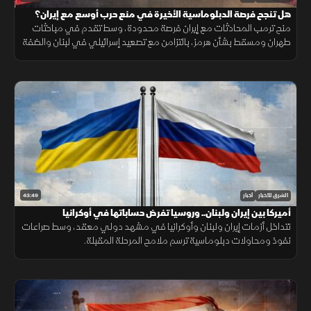
هل تنجح فرصة الدبلوماسية الأخيرة في منع حرب أوسع مع إيران؟
منح ترمب المحادثات مع إيران فرصة محدودة، وسط تقدم في مباحثات
طهران ومسقط بشأن هرمز، بالتزامن مع تصعيد إسرائيلي في لبنان والضفة
الغربية وتطورات ميدانية في السودان.
43:49
الشرق للأخبار
أخبار
أميركا بين إيران ولبنان.. وروسيا تفرض حساباتها في أوكرانيا
تتداخل أزمات إيران ولبنان وأوكرانيا في مشهد دولي معقد، وسط صراعات
نفوذ ومحاولات دبلوماسية ترسم ملامح المرحلة المقبلة.