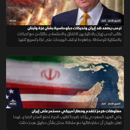
25:32
الشرق للأخبار
أخبار
ترمب يصعد ضد إيران وتحركات دبلوماسية بشأن غزة ولبنان
طالب ترمب إيران بالاختيار بين الاتفاق والاستسلام، بالتزامن مع تحركات
باكستانية للوساطة، وضغوط لوقف الهجمات على غزة وتسريع تنفيذ
المرحلة التالية من الاتفاق في لبنان.
46:22
الشرق للأخبار
أخبار
مفاوضات هرمز تتقدم وحصار أميركي مستمر على إيران
ولي العهد السعودي يؤكد ضرورة تغليب الحوار لمنع اتساع الصراع، فيما
تعلن طهران أن مفاوضاتها مع سلطنة عمان بشأن مضيق هرمز دخلت
مراحلها النهائية.