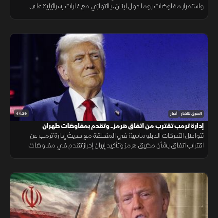
واستمرار مفاوضات روما حول لبنان، بالتوازي مع غارات إسرائيلية على
الجنوب، وتحذيرات عربية من التصعيد في القدس المحتلة.
44:29
الشرق للأخبار
أخبار
إدارة ترمب تقترب من اتفاق هرمز.. وتقدم بمفاوضات طهران
تتواصل التحركات الدبلوماسية في المنطقة مع حديث إدارة ترمب عن
اقتراب اتفاق بشأن مضيق هرمز وتأكيد إيران إحراز تقدم في مفاوضات
مسقط، بالتزامن مع تطورات في مفاوضات لبنان وإسرائيل ومستجدات
العمليات في غزة.