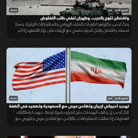
46:33
الشرق للأخبار
أخبار
واشنطن تلوح بالحرب.. وطهران تنفي طلب التفاوض
بحث ترمب ونتنياهو تطورات الملف الإيراني والمفاوضات الجارية، وسط
تمسك واشنطن بالحل الدبلوماسي مع الإبقاء على خيار التصعيد إذا لم
تُفضِ المحادثات إلى اتفاق.
45:47
الشرق للأخبار
أخبار
تهديد أميركي لإيران وتضامن عربي مع السعودية وتصعيد في الضفة
قال ترمب إن وقف الهجمات منح الدبلوماسية فرصة، مهددا باستئناف
العمليات إذا فشلت المفاوضات، بالتزامن مع تضامن عربي وخليجي مع
السعودية وتصعيد إسرائيلي جديد في الضفة الغربية.