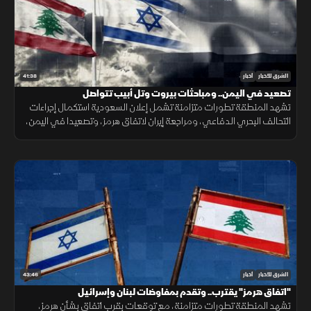
41:38
الشرق للأخبار
أخبار
تصعيد في اليمن.. ومباحثات بيروت وتل أبيب تتواصل
تشهد المنطقة تطورات متزامنة تشمل إعلان السعودية استكمال إجراءات
التحالف البحري الدفاعي، ومراجعة إيران لاتفاق هرمز، وتصعيدا في اليمن،
ومباحثات لبنانية إسرائيلية، وانفجارا في جرمانا بريف دمشق.
43:46
الشرق للأخبار
أخبار
"اتفاق هرمز" يقترب.. وتقدم بمفاوضات لبنان وإسرائيل
تشهد المنطقة تطورات متزامنة، مع توقعات بقرب اتفاق بشأن هرمز،