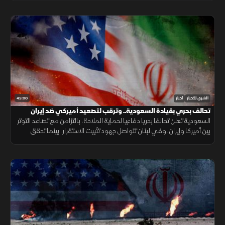
45:00
الشرق للأخبار
أخبار
تحالف بحري بقيادة السعودية.. وترقب لتصعيد أميركي ضد إيران
السعودية تعلن تحالفا بحريا دفاعيا لحماية الملاحة، بالتزامن مع تصاعد التوتر
بين أميركا وإيران. وفي لبنان تتواصل جهود تثبيت الاستقرار، بينما تحقق
الميزانية السعودية تحسنا مع تراجع العجز.