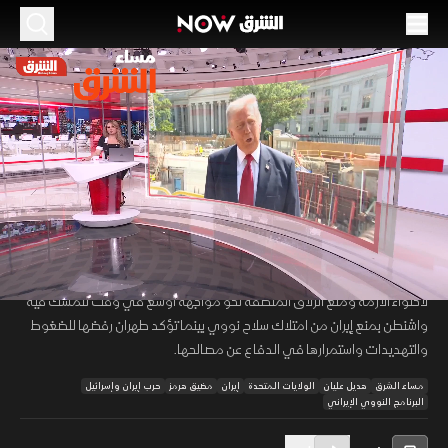
الموسم 2026
واشنطن وطهران بين التفاوض والتهديد وسط
تصعيد إقليمي
19 مايو 2026
46:01
أخبار
مساء الشرق
تتواصل التوترات بين واشنطن وطهران وسط تحركات عسكرية وضغوط
00:12
/
46:02
دبلوماسية وعقوبات اقتصادية متصاعدة مع استمرار المساعي الإقليمية
لاحتواء الأزمة ومنع انزلاق المنطقة نحو مواجهة أوسع في وقت تتمسك فيه
واشنطن بمنع إيران من امتلاك سلاح نووي بينما تؤكد طهران رفضها للضغوط
والتهديدات واستمرارها في الدفاع عن مصالحها.
مساء الشرق
هديل عليان
الولايات المتحدة
إيران
مضيق هرمز
حرب إيران وإسرائيل
البرنامج النووي الإيراني