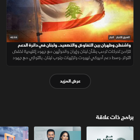
42:53
الشرق للأخبار
أخبار
واشنطن وطهران بين التفاوض والتصعيد.. ولبنان في دائرة الدعم
تتزامن تحركات ترمب بشأن لبنان وإيران والحوثيين مع جهود إقليمية لخفض
التوتر، وسط دعم أميركي لبيروت وترتيبات جنوب لبنان، بالتوازي مع جهود
العراق لمواجهة انتشار تصنيع الطائرات المسيّرة خارج إطار الدولة.
عرض المزيد
برامج ذات علاقة
مع الشرق الأوسط
الخبر الآخر
أخبار الشرق