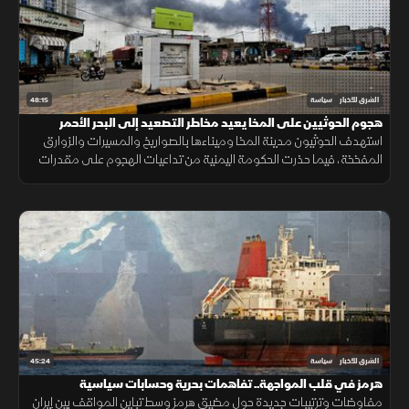
48:15
الشرق للأخبار
سياسة
هجوم الحوثيين على المخا يعيد مخاطر التصعيد إلى البحر الأحمر
استهدف الحوثيون مدينة المخا وميناءها بالصواريخ والمسيرات والزوارق
المفخخة، فيما حذرت الحكومة اليمنية من تداعيات الهجوم على مقدرات
اليمنيين وأمن الملاحة الدولية.
45:24
الشرق للأخبار
سياسة
هرمز في قلب المواجهة.. تفاهمات بحرية وحسابات سياسية
مفاوضات وترتيبات جديدة حول مضيق هرمز وسط تباين المواقف بين إيران