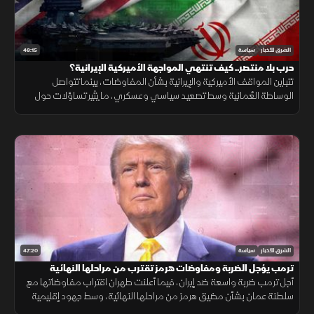
48:15
الشرق للأخبار
سياسة
حرب بلا منتصر.. كيف تنتهي المواجهة الأميركية الإيرانية؟
تتباين المواقف الأميركية والإيرانية بشأن المفاوضات، بينما تتواصل
الوساطة العُمانية وسط تصعيد سياسي وعسكري، ما يثير تساؤلات حول
فرص التوصل إلى اتفاق يوقف المواجهة.
47:20
الشرق للأخبار
سياسة
ترمب يؤجل الضربة ومفاوضات هرمز تقترب من مراحلها النهائية
أجل ترمب ضربة واسعة ضد إيران، فيما أعلنت طهران اقتراب مفاوضاتها مع
سلطنة عمان بشأن مضيق هرمز من مراحلها النهائية، وسط جهود إقليمية
لتغليب الحوار ومنع اتساع الحرب.