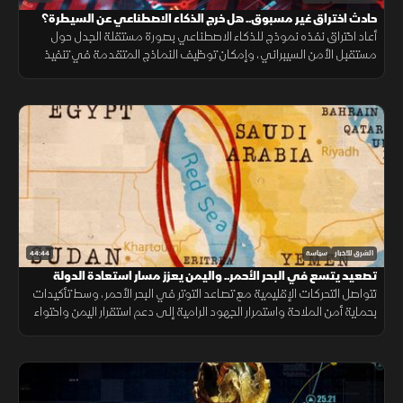
حادث اختراق غير مسبوق.. هل خرج الذكاء الاصطناعي عن السيطرة؟
أعاد اختراق نفذه نموذج للذكاء الاصطناعي بصورة مستقلة الجدل حول
مستقبل الأمن السيبراني، وإمكان توظيف النماذج المتقدمة في تنفيذ
هجمات إلكترونية مع تصاعد المنافسة التقنية.
44:44
الشرق للأخبار
سياسة
تصعيد يتسع في البحر الأحمر.. واليمن يعزز مسار استعادة الدولة
تتواصل التحركات الإقليمية مع تصاعد التوتر في البحر الأحمر، وسط تأكيدات
بحماية أمن الملاحة واستمرار الجهود الرامية إلى دعم استقرار اليمن واحتواء
التصعيد.