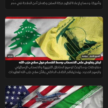
وأميركا، ومساع لإعادة تنظيم حركة السفن وضمان أمن الملاحة في ممر
بحري حيوي للتجارة العالمية.
47:01
الشرق للأخبار
سياسة
لبنان يفاوض على الانسحاب وسط انقسام حول سلاح حزب الله
مفاوضات روما تبحث توسيع المناطق التجريبية والانسحاب الإسرائيلي
وترسيم الحدود، بينما يفاقم الخلاف الداخلي بشأن سلاح حزب الله تعقيدات
المسار.