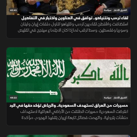
45:45
الشرق للأخبار
سياسة
لقاء ترمب ونتنياهو.. توافق في العناوين واختبار في التفاصيل
استضافت واشنطن لقاء بين ترمب ونتنياهو تناول ملفات إيران ولبنان
وسوريا وفلسطين، وسط ترقب لما إذا كان الاجتماع سينجح في تقليص
التباين بين مواقف أميركا وإسرائيل.
48:22
الشرق للأخبار
سياسة
مسيرات من العراق تستهدف السعودية.. والرياض تؤكد حقها في الرد
اعترضت السعودية مسيرات انطلقت من الأراضي العراقية لاستهداف
منشآت بترولية، واتهمت فصائل تابعة لإيران بتنفيذ الهجوم، مؤكدة
احتفاظها بحق الرد ومطالبة بغداد بمنع استخدام أراضيها للاعتداء.