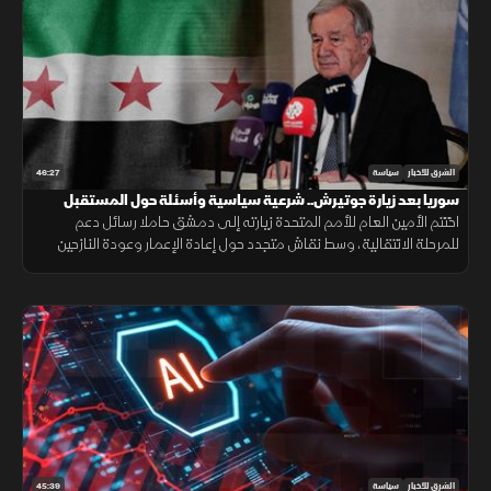
46:27
الشرق للأخبار
سياسة
سوريا بعد زيارة جوتيرش.. شرعية سياسية وأسئلة حول المستقبل
اختتم الأمين العام للأمم المتحدة زيارته إلى دمشق حاملا رسائل دعم
للمرحلة الانتقالية، وسط نقاش متجدد حول إعادة الإعمار وعودة النازحين
ومستقبل علاقة سوريا بالمجتمع الدولي.
45:39
الشرق للأخبار
سياسة