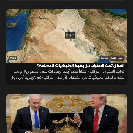
47:02
الشرق للأخبار
سياسة
العراق تحت الاختبار.. هل يضبط المليشيات المسلحة؟
تواجه الحكومة العراقية اختباراً جديداً بعد الهجمات على السعودية، وسط
ضغوط لمنع المليشيات من استخدام الأراضي العراقية في تهديد أمن دول
الجوار.