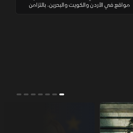
مواقع في الأردن والكويت والبحرين، بالتزامن
مع استمرار الضربات الأميركية على منشآت
عسكرية داخل إيران وتعزيز الوجود الجوي
الأميركي.
جورجيا مليوني.. عشيرة النورس