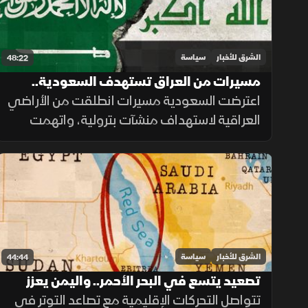
الشرق للأخبار
سياسة
48:22
مسيرات من العراق تستهدف السعودية..
والرياض تؤكد حقها في الرد
اعترضت السعودية مسيرات انطلقت من الأراضي
العراقية لاستهداف منشآت بترولية، واتهمت
فصائل تابعة لإيران بتنفيذ الهجوم، مؤكدة
احتفاظها بحق الرد ومطالبة بغداد بمنع استخدام
أراضيها للاعتداء.
الشرق للأخبار
سياسة
44:44
تصعيد يتسع في البحر الأحمر.. واليمن يعزز
مسار استعادة الدولة
تتواصل التحركات الإقليمية مع تصاعد التوتر في