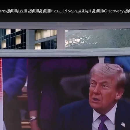
Discover
الشرق الوثائقية
الشرق بودكاست
الشرق للأخبار
الشرق Bloomberg
لخليج أمام معادلة صعبة.. ا
التسوية
45:13
سياسة
ابع
التفاهم بشأن مضيق هرمز اختبارًا حساسًا لأمن الخليج، بين تهدئة
 والطاقة. وتمنح القراءة المطروحة طهران مكاسب أولية بوقف الحر
مام اعتراضات أميركية وضغوط اقتصادية وسياسية، ما يجعل ضمان حر
رة.
إيران
مجلس التعاون الخليجي
الولايات المتحدة
دونالد ترمب
ضيوف الشرق