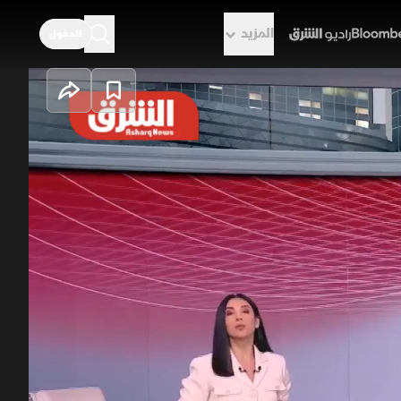
المزيد
الدخول
راديو الشرق
لضمانات تحدد
 مطلوبة ومخاوف من تثبيت نفوذ إيران على
ب وفتح المضيق وتحرير الأموال، لكنها
ية العبور وترتيبات دول الخليج شرطًا لأي