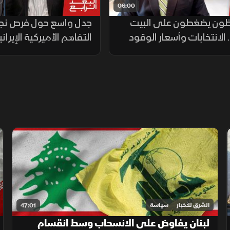
06:00
ظون يضغطون على البيت
جدل واسع حول فرص نجا
 الانتخابات وأسعار الوقود
التفاهم الأميركية الإيراني
سابات
الشرق للأخبار
سياسة
47:01
لبنان يفاوض على الانسحاب وسط انقسام