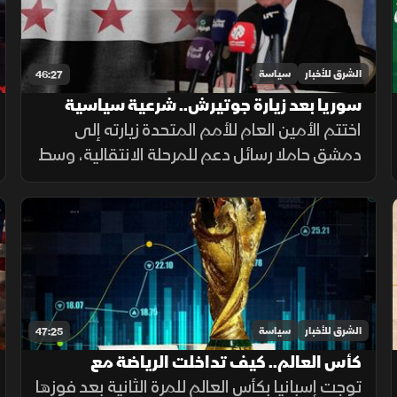
الشرق للأخبار
سياسة
46:27
سوريا بعد زيارة جوتيرش.. شرعية سياسية
وأسئلة حول المستقبل
اختتم الأمين العام للأمم المتحدة زيارته إلى
دمشق حاملا رسائل دعم للمرحلة الانتقالية، وسط
نقاش متجدد حول إعادة الإعمار وعودة النازحين
ومستقبل علاقة سوريا بالمجتمع الدولي.
الشرق للأخبار
سياسة
47:25
كأس العالم.. كيف تداخلت الرياضة مع
الاقتصاد والسياسة؟
توجت إسبانيا بكأس العالم للمرة الثانية بعد فوزها