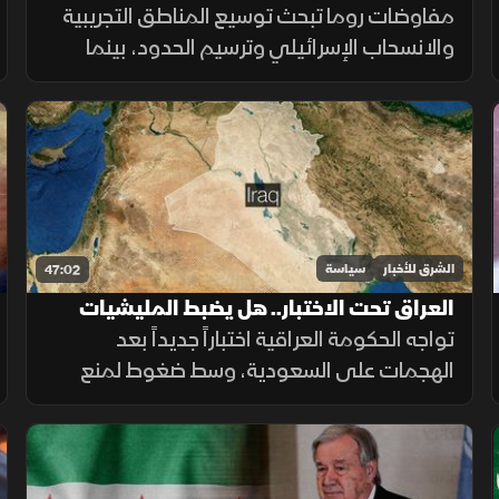
حول سلاح حزب الله
مفاوضات روما تبحث توسيع المناطق التجريبية
والانسحاب الإسرائيلي وترسيم الحدود، بينما
يفاقم الخلاف الداخلي بشأن سلاح حزب الله
تعقيدات المسار.
الشرق للأخبار
سياسة
47:02
العراق تحت الاختبار.. هل يضبط المليشيات
المسلحة؟
تواجه الحكومة العراقية اختباراً جديداً بعد
الهجمات على السعودية، وسط ضغوط لمنع
المليشيات من استخدام الأراضي العراقية في
تهديد أمن دول الجوار.