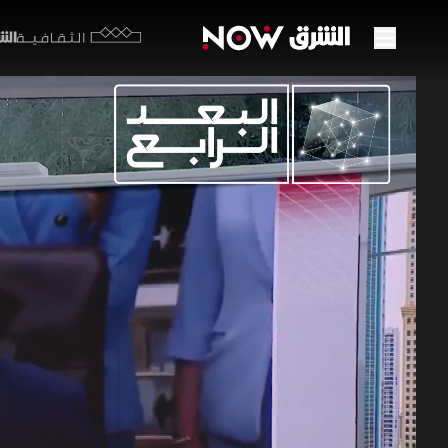
الشرق y
الثقافية
أمن ا
مصير 
24 مايو 2026
البعد الر
تفتح مذكرة 
ممر الملاحة
تبقى هشّة أ
تسوية مستق
ميراشا غازي