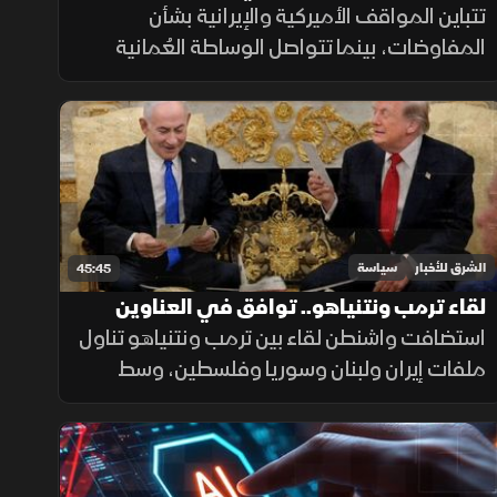
الأميركية الإيرانية؟
تتباين المواقف الأميركية والإيرانية بشأن
المفاوضات، بينما تتواصل الوساطة العُمانية
وسط تصعيد سياسي وعسكري، ما يثير تساؤلات
حول فرص التوصل إلى اتفاق يوقف المواجهة.
الشرق للأخبار
سياسة
45:45
لقاء ترمب ونتنياهو.. توافق في العناوين
واختبار في التفاصيل
استضافت واشنطن لقاء بين ترمب ونتنياهو تناول
ملفات إيران ولبنان وسوريا وفلسطين، وسط
ترقب لما إذا كان الاجتماع سينجح في تقليص
التباين بين مواقف أميركا وإسرائيل.