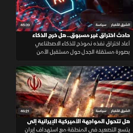
الشرق للأخبار
سياسة
45:39
حادث اختراق غير مسبوق.. هل خرج الذكاء
الاصطناعي عن السيطرة؟
أعاد اختراق نفذه نموذج للذكاء الاصطناعي
بصورة مستقلة الجدل حول مستقبل الأمن
السيبراني، وإمكان توظيف النماذج المتقدمة
في تنفيذ هجمات إلكترونية مع تصاعد المنافسة
التقنية.
الشرق للأخبار
سياسة
46:21
هل تتحول المواجهة الأميركية الإيرانية إلى
حرب إقليمية؟
يتسع التصعيد في المنطقة مع استهداف إيران