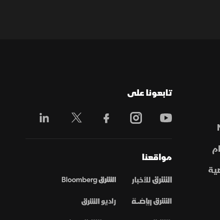
تابعونا على
م
مواقعنا
ية