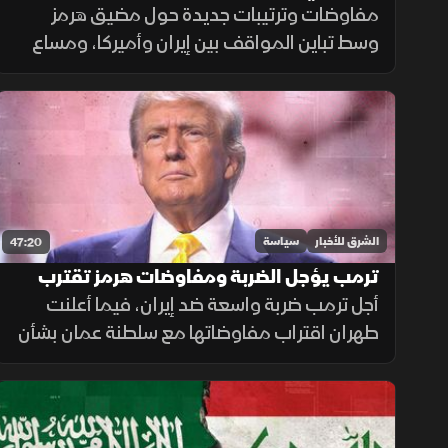
وحسابات سياسية
مفاوضات وترتيبات جديدة حول مضيق هرمز
وسط تباين المواقف بين إيران وأميركا، ومساع
لإعادة تنظيم حركة السفن وضمان أمن الملاحة
في ممر بحري حيوي للتجارة العالمية.
الشرق للأخبار
سياسة
47:20
ترمب يؤجل الضربة ومفاوضات هرمز تقترب
من مراحلها النهائية
أجل ترمب ضربة واسعة ضد إيران، فيما أعلنت
طهران اقتراب مفاوضاتها مع سلطنة عمان بشأن
مضيق هرمز من مراحلها النهائية، وسط جهود
إقليمية لتغليب الحوار ومنع اتساع الحرب.