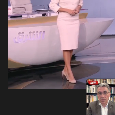
00:12
/
45:13