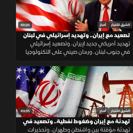
الشرق للأخبار
أخبار
48:26
تصعيد مع إيران.. وتهديد إسرائيلي في لبنان
تهديد أمريكي جديد لإيران، وتصعيد إسرائيلي
في جنوب لبنان، ورهان صيني على التكنولوجيا
لدعم النمو، إلى جانب تحذيرات من حرائق الغابات
ومخاطر الواي فاي العام.
الشرق للأخبار
أخبار
49:55
تهدئة مع إيران وضغوط نفطية.. وتصعيد في
اليمن والسودان
تهدئة مؤقتة بين واشنطن وطهران، وتحذيرات