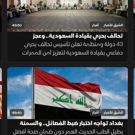
الشرق للأخبار
أخبار
49:50
تحالف بحري بقيادة السعودية.. وعجز
الميزانية يتراجع
43 دولة ومنظمة تعلن تأسيس تحالف بحري
دفاعي بقيادة السعودية لتعزيز أمن الممرات
البحرية، وحماية الملاحة والتجارة العالمية من
التهديدات.
الشرق للأخبار
أخبار
48:40
بغداد تواجه اختبار ضبط الفصائل.. والسمنة
وقلة الحركة تقللان سنوات الصحة
يطيل الطب الحديث العمر دون ضمان صحة أفضل