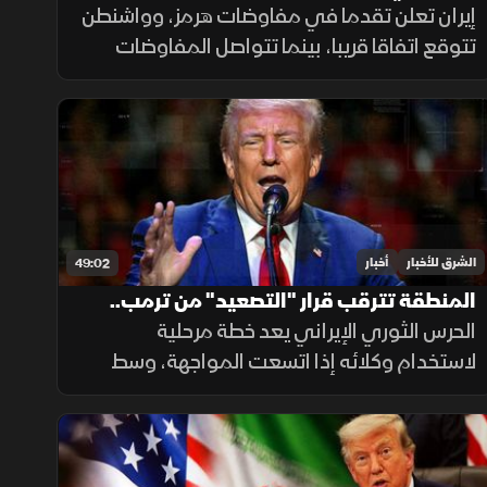
تترقب وقف إطلاق النار
إيران تعلن تقدما في مفاوضات هرمز، وواشنطن
تتوقع اتفاقا قريبا، بينما تتواصل المفاوضات
اللبنانية الإسرائيلية في روما، وتدين الهند
استهداف سفينة مدنية قرب اليمن، مع تحذيرات
أممية بشأن غزة.
الشرق للأخبار
أخبار
49:02
المنطقة تترقب قرار "التصعيد" من ترمب..
الحرس الثوري الإيراني يعد خطة مرحلية
وحرب الوكلاء تقترب مع اتساع المواجهة
لاستخدام وكلائه إذا اتسعت المواجهة، وسط
توقعات باستئناف ضربات أميركية على إيران.
وفي الاقتصاد تتصاعد هجمات روسيا وأوكرانيا
على منشآت الطاقة