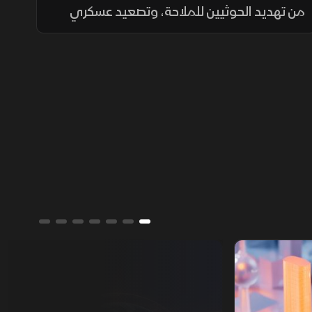
من تهديد الحوثيين للملاحة، وتصعيد عسكري
في السودان، وسط مخاوف من ارتفاع أسعار
النفط واكتشاف علمي قد يحمي العضلات مع
التقدم في العمر.
تقارير الشرق