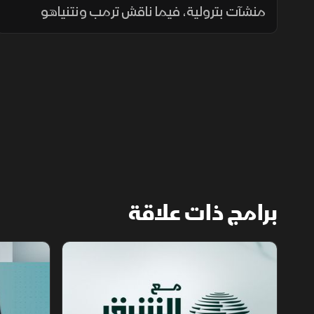
منشآت بترولية، فيما ناقش ترمب ونتنياهو
الملف الإيراني، وتواصلت التحركات الإقليمية بين
العراق وتركيا، مع تحذيرات أممية من تدهور
الأوضاع في دارفور.
برامج ذات علاقة
مع الشرق الأوسط
الخبر الآخر