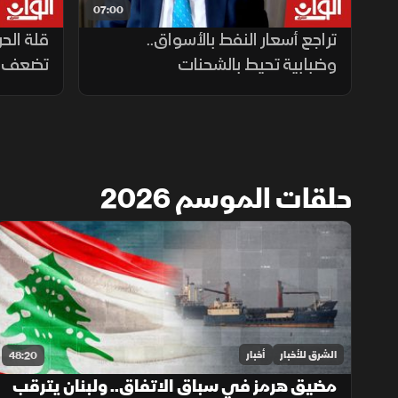
07:00
تراجع أسعار النفط بالأسواق..
قلة الح
وضبابية تحيط بالشحنات
تضعف كف
حلقات الموسم 2026
الشرق للأخبار
أخبار
48:20
مضيق هرمز في سباق الاتفاق.. ولبنان يترقب