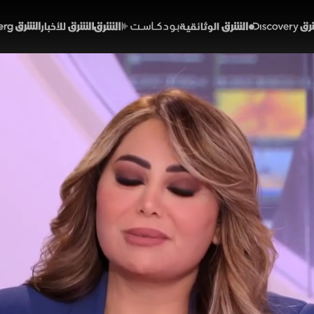
Discover
الشرق الوثائقية
الشرق بودكاست
الشرق للأخبار
الشرق Bloomberg
ات واشنطن وطهران مستمرة.
ت الفساد
45:20
أخبار
لشرق
ميركي للشرق إن المحادثات التقنية الخاصة بتنفيذ مذكرة التف
أي تغييرات على موعدها، في وقت جدد فيه وزير الخارجية الإيراني
ضمن ملفات مكافحة الفساد.
خبارية
ألوان الشرق
هديل عليان
إيران
الولايات المتحدة
العراق
مضيق هرمز