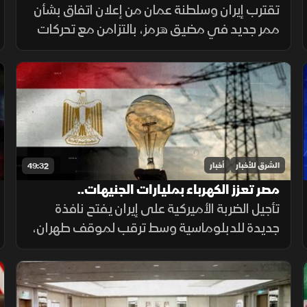
تتصدر المشهد
تقترب إيران وسلطنة عمان من إعلان اتفاق بشأن
ممر جديد في مضيق هرمز، بالتزامن مع تحركات
إقليمية لحماية الملاحة، وأزمة مالية متفاقمة
في العراق ومخاوف إنسانية بعد أحداث سبتة.
الشرق للأخبار
أخبار
49:32
مصر تعزز الكهرباء بمليارات الجنيهات..
والسجائر الإلكترونية تهدد المراهقين
تأجيل الضربة الأميركية على إيران يفتح نافذة
جديدة للدبلوماسية وسط ترقب لموقف طهران،
فيما تدعم مصر قطاع الكهرباء بعشرات المليارات،
وتحذر دراسات طبية من مخاطر السجائر
الإلكترونية على أدمغة المراهقين.