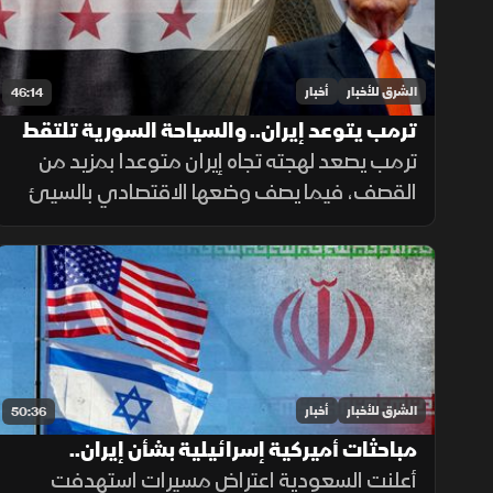
الشرق للأخبار
أخبار
46:14
ترمب يتوعد إيران.. والسياحة السورية تلتقط
أنفاسها
ترمب يصعد لهجته تجاه إيران متوعدا بمزيد من
القصف، فيما يصف وضعها الاقتصادي بالسيئ
للغاية. وفي سوريا، يلتقط قطاع السياحة أنفاسه
مع مؤشرات تعاف، وتكشف دراسة جديدة عن سر
قد يرتبط بأحد أبرز ألغاز الشيخوخة
الشرق للأخبار
أخبار
50:36
مباحثات أميركية إسرائيلية بشأن إيران..
وتحذيرات أممية بشأن دارفور
أعلنت السعودية اعتراض مسيرات استهدفت