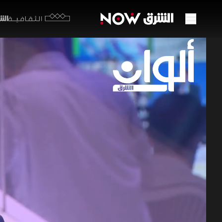
الشرق y
الثقافية
محادث
ملفا
28 يونيو 2026
ألوان ا
قال مسؤول أ
سويسرا دون 
وبرلمانياً 
برامج الشرق الإ