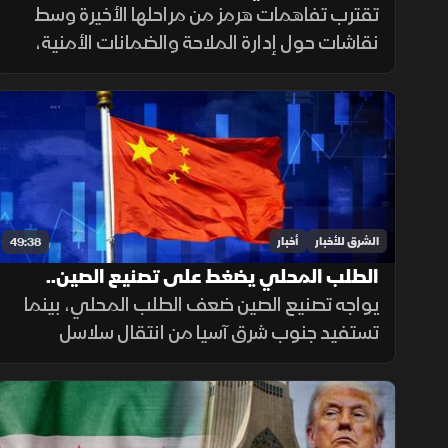
مسار التهدئة
تقترب تفاهمات هرمز من مراحلها الأخيرة وسط
نقاشات حول إدارة الملاحة والضمانات الأمنية،
بالتوازي مع تحركات أميركية ومفاوضات لبنانية
إسرائيلية تعكس استمرار اختبار فرص التهدئة في
المنطقة.
الشرق للأخبار
أخبار
49:38
الطلب المحلي يضغط على تصنيع الصين..
والبحر الأحمر يجمع السعودية وتركيا
يواجه تصنيع الصين ضعف الطلب المحلي، بينما
تستفيد جنوب شرق آسيا من انتقال سلاسل
التوريد. ويتوسع التنسيق السعودي التركي
بحريا، فيما تستمر اتصالات واشنطن وطهران.
صحيا، تدعم القيلولة الذاكرة.