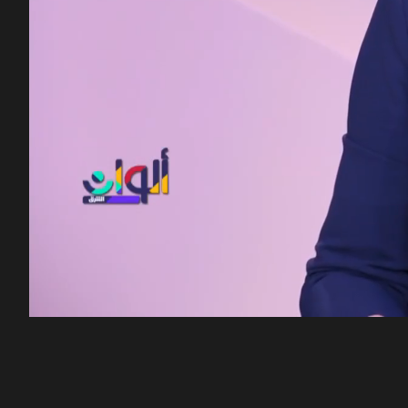
00:12
/
45:21