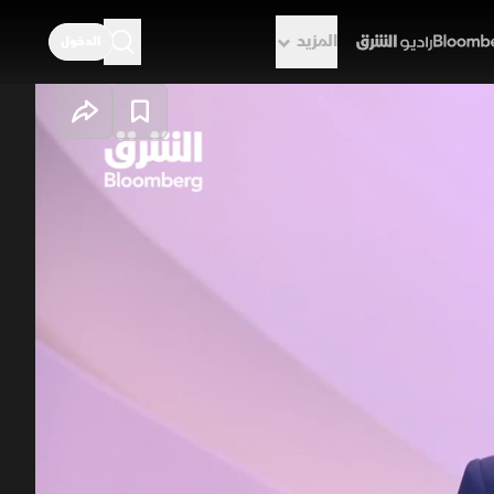
المزيد
الدخول
راديو الشرق
. والعراق يفتح
اهم بين واشنطن وطهران ستنعقد في
 تمسك بلاده بإدارة مضيق هرمز محذراً من
أي تدخلات خارجية. وفي العراق بدأت هيئة النزاهة تحقيقات موسعة بعد حملة اعتقالات طالت أكثر من 47 مسؤولاً حكومياً