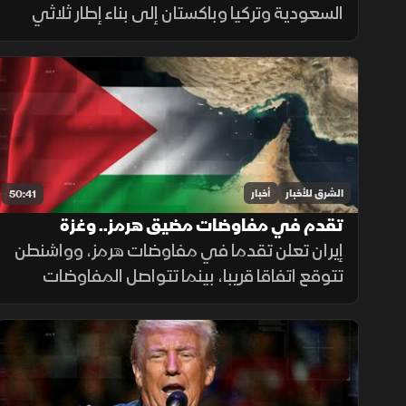
السعودية وتركيا وباكستان إلى بناء إطار ثلاثي
يعزز الجاهزية والتكامل العسكري، ويرفع التنسيق
الأمني لحماية استقرار المنطقة ومواجهة
التحديات.
الشرق للأخبار
أخبار
50:41
تقدم في مفاوضات مضيق هرمز.. وغزة
تترقب وقف إطلاق النار
إيران تعلن تقدما في مفاوضات هرمز، وواشنطن
تتوقع اتفاقا قريبا، بينما تتواصل المفاوضات
اللبنانية الإسرائيلية في روما، وتدين الهند
استهداف سفينة مدنية قرب اليمن، مع تحذيرات
أممية بشأن غزة.