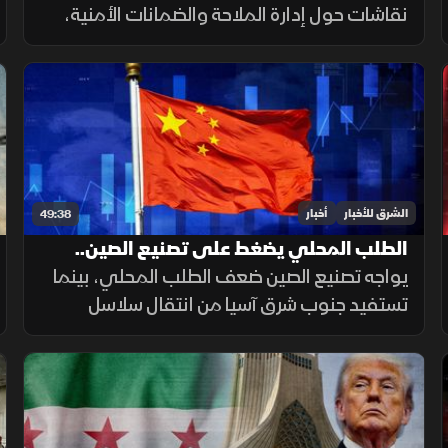
نقاشات حول إدارة الملاحة والضمانات الأمنية،
بالتوازي مع تحركات أميركية ومفاوضات لبنانية
إسرائيلية تعكس استمرار اختبار فرص التهدئة في
المنطقة.
الشرق للأخبار
أخبار
49:38
الطلب المحلي يضغط على تصنيع الصين..
والبحر الأحمر يجمع السعودية وتركيا
يواجه تصنيع الصين ضعف الطلب المحلي، بينما
تستفيد جنوب شرق آسيا من انتقال سلاسل
التوريد. ويتوسع التنسيق السعودي التركي
بحريا، فيما تستمر اتصالات واشنطن وطهران.
صحيا، تدعم القيلولة الذاكرة.