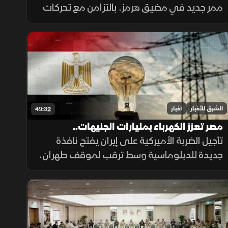
ممر جديد في مضيق هرمز، بالتزامن مع تحركات
إقليمية لحماية الملاحة، وأزمة مالية متفاقمة
في العراق ومخاوف إنسانية بعد أحداث سبتة.
الشرق للأخبار
أخبار
49:32
مصر تعزز الكهرباء بمليارات الجنيهات..
والسجائر الإلكترونية تهدد المراهقين
تأجيل الضربة الأميركية على إيران يفتح نافذة
جديدة للدبلوماسية وسط ترقب لموقف طهران،
فيما تدعم مصر قطاع الكهرباء بعشرات المليارات،
وتحذر دراسات طبية من مخاطر السجائر
الإلكترونية على أدمغة المراهقين.