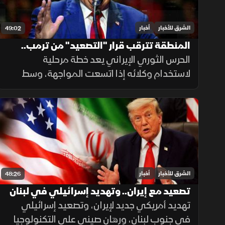
الشرق للأخبار
أخبار
49:02
المنطقة تترقب قرار "التصعيد" من ترمب..
الحرس الثوري الإيراني يعد خطة مرحلية
وحرب الوكلاء تقترب مع اتساع المواجهة
لاستخدام وكلائه إذا اتسعت المواجهة، وسط
توقعات باستئناف ضربات أميركية على إيران.
وفي الاقتصاد تتصاعد هجمات روسيا وأوكرانيا
على منشآت الطاقة
الشرق للأخبار
أخبار
48:26
تصعيد مع إيران.. وتهديد إسرائيلي في لبنان
تهديد أمريكي جديد لإيران، وتصعيد إسرائيلي
في جنوب لبنان، ورهان صيني على التكنولوجيا