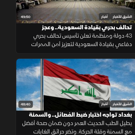
الشرق للأخبار
أخبار
49:50
تحالف بحري بقيادة السعودية.. وعجز
الميزانية يتراجع
43 دولة ومنظمة تعلن تأسيس تحالف بحري
دفاعي بقيادة السعودية لتعزيز أمن الممرات
البحرية، وحماية الملاحة والتجارة العالمية من
التهديدات.
الشرق للأخبار
أخبار
48:40
بغداد تواجه اختبار ضبط الفصائل.. والسمنة
وقلة الحركة تقللان سنوات الصحة
يطيل الطب الحديث العمر دون ضمان صحة أفضل
مع السمنة وقلة الحركة. وتضر حرائق الغابات