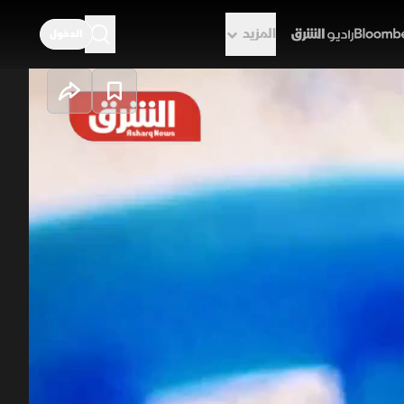
المزيد
الدخول
راديو الشرق
ووي.. مرحلة
بيت التهدئة واستكمال المفاوضات،
عكاساته. كما يدور النقاش حول حركة
عالمي ف الفترة المقبلة.