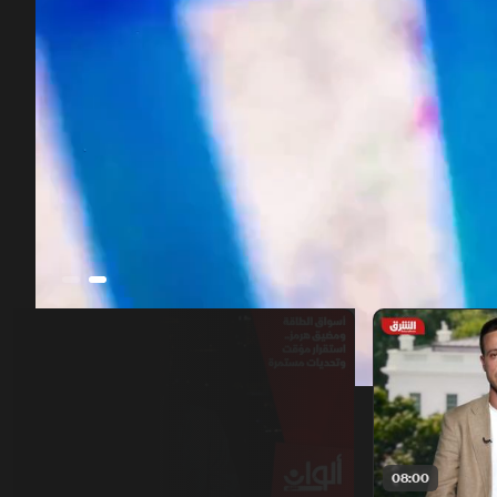
00:12
/
52:55
06:00
08:00