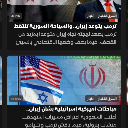
الشرق للأخبار
أخبار
46:14
ترمب يتوعد إيران.. والسياحة السورية تلتقط
أنفاسها
ترمب يصعد لهجته تجاه إيران متوعدا بمزيد من
القصف، فيما يصف وضعها الاقتصادي بالسيئ
للغاية. وفي سوريا، يلتقط قطاع السياحة أنفاسه
مع مؤشرات تعاف، وتكشف دراسة جديدة عن سر
قد يرتبط بأحد أبرز ألغاز الشيخوخة
الشرق للأخبار
أخبار
50:36
مباحثات أميركية إسرائيلية بشأن إيران..
وتحذيرات أممية بشأن دارفور
أعلنت السعودية اعتراض مسيرات استهدفت
منشآت بترولية، فيما ناقش ترمب ونتنياهو