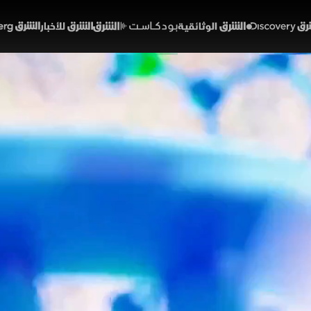
Discover
الشرق الوثائقية
الشرق بودكاست
الشرق للأخبار
الشرق Bloomberg
ف الحرب إلى مفاوضات الن
 قيد التشكل
52:55
أخبار
لشرق
اتفاق الأميركي الإيراني تتصدر المشهد وسط دعوات إلى تث
د الانتقادات داخل الولايات المتحدة بشأن بنود التفاهم وان
 مضيق هرمز، وتداعياته الاقتصادية وتأثيره على الاقتصاد ال
رشا الخطيب
الولايات المتحدة
إيران
حرب إيران وإسرائيل
دونالد ترمب
مضيق هرمز