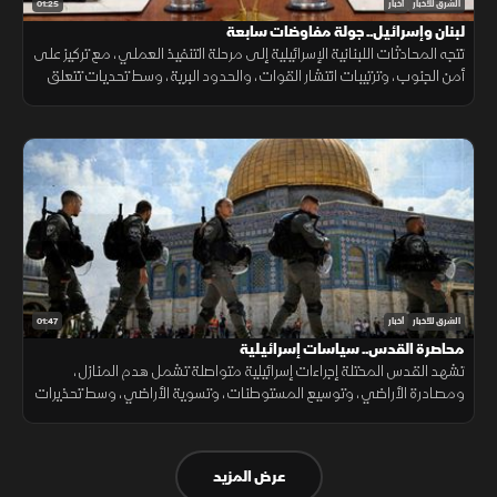
01:25
الشرق للأخبار
أخبار
لبنان وإسرائيل.. جولة مفاوضات سابعة
تتجه المحادثات اللبنانية الإسرائيلية إلى مرحلة التنفيذ العملي، مع تركيز على
أمن الجنوب، وترتيبات انتشار القوات، والحدود البرية، وسط تحديات تتعلق
بالضمانات السياسية وتحويل الاتفاقات إلى واقع مستدام.
01:47
الشرق للأخبار
أخبار
محاصرة القدس.. سياسات إسرائيلية
تشهد القدس المحتلة إجراءات إسرائيلية متواصلة تشمل هدم المنازل،
ومصادرة الأراضي، وتوسيع المستوطنات، وتسوية الأراضي، وسط تحذيرات
من تغيير الواقع الديموغرافي والجغرافي للمدينة.
عرض المزيد