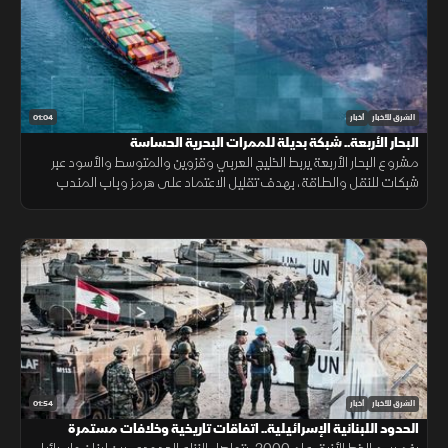
01:04
الشرق للأخبار
أخبار
البحار الأربعة.. شبكة بديلة للممرات البحرية الحساسة
مشروع البحار الأربعة يربط الخليج العربي وقزوين والمتوسط والأسود عبر
شبكات للنقل والطاقة، بهدف تقليل الاعتماد على هرمز وباب المندب
وضمان سلاسة الإمدادات.
01:54
الشرق للأخبار
أخبار
الحدود اللبنانية الإسرائيلية.. اتفاقات تاريخية وخلافات مستمرة