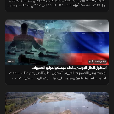
رغم رسم الخط الأزرق عام 2000، يتواصل النزاع الحدودي بين لبنان وإسرائيل
حول 13 نقطة تحفظ، أبرزها النقطة B1، إضافة إلى قضيتي بلدة الغجر ومزارع
شبعا وتلال كفرشوبا.
02:30
الشرق للأخبار
أخبار
أسطول الظل الروسي.. أداة موسكو لتجاوز العقوبات
تجاوزت روسيا العقوبات الغربية بـ"أسطول الظل" الذي يضم مئات الناقلات
القديمة، لنقل 4 ملايين برميل نفط يوميا للصين والهند عبر تكتيكات تخف
بحرية، ما أمن لموسكو مليارات الدولارات.