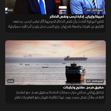
01:15
الشرق للأخبار
أخبار
أميركا وإيران.. إدارة ترمب ونقص الذخائر
تقارير أميركية أفادت بأن نقص الذخائر الموجهة أثار غضب ترمب، ودفعه
للتراجع عن ضربات واسعة ضد إيران. وزير الحرب حمل بايدن ثم نائبه مسؤولية
الأزمة، فيما نفى البيت الأبيض صحة التقارير.
01:26
الشرق للأخبار
أخبار
مضيق هرمز.. مقترح وتباينات
توافق إيراني عماني حول مسارات الملاحة بمضيق هرمز، مع استمرار
الخلاف بشأن فرض رسوم عبور، حيث تشترط طهران رفع العقوبات لفتح
المضيق وسط رفض أميركي ورفض داخلي من الحرس الثوري.