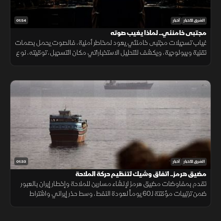
01:54
الشرق للأخبار
أخبار
مجتبى خامنئي.. لماذا يغيب صوته
غياب تسجيلات مجتبى خامنئي يعود لمخاطر أمنية، فالصوت يحمل بصمات
تقنية وبيولوجية، ويكشف للتحليل الاستخباراتي مكان التسجيل، توقيته، نوع
الجهاز المستخدم، والبيئة المحيطة به بدقة عالية.
01:33
الشرق للأخبار
أخبار
مضيق هرمز.. اتفاق وشيك لتنظيم حركة الملاحة
تقدم بمفاوضات مضيق هرمز لإنشاء مسارين للملاحة وإخطار إيران بالعبور
ضمن ترتيبات مؤقتة لـ60 يوماً لعودة النفط، وسط حذر إيراني واشتراط
أميركي بحرية الملاحة دون قيود.