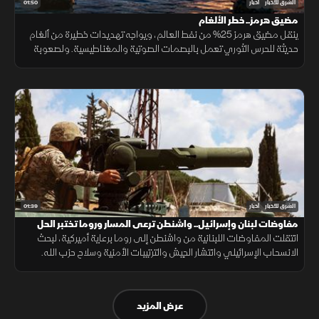
01:50
الشرق للأخبار
أخبار
مضيق هرمز.. خطر الألغام
ينقل مضيق هرمز 25% من نفط العالم، ويواجه تهديدات خطيرة من ألغام
حديثة للحرس الثوري تعمل بالبصمات الصوتية والمغناطيسية. ولصعوبة
تطهير الأعماق، تعتمد البحريات العالمية على مسيرات ذاتية لحماية
طواقمها.
01:39
الشرق للأخبار
أخبار
مفاوضات لبنان وإسرائيل.. واشنطن ترعى المسار وروما تختبر الحل
انتقلت المفاوضات اللبنانية من واشنطن إلى روما برعاية أميركية، لبحث
الانسحاب الإسرائيلي وانتشار الجيش والترتيبات الأمنية وسلاح حزب الله.
وانتهت الجولة السابعة دون اتفاق على مناطق جديدة أو وقف العمليات.
عرض المزيد