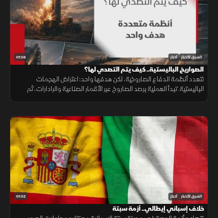
01:56
الشرق للأخبار
أخبار
الصواريخ الباليستية.. كيف يتم التصدي لها؟
تتعدد أنظمة الدفاع الصاروخية، لكن هدفها واحد: اعتراض الهجمات
الباليستية. تبدأ العملية برصد الصاروخ عبر الأقمار الصناعية والرادارات، ثم
حساب مساره وإطلاق صاروخ اعتراضي، مع طبقات دفاعية أخرى
01:52
الشرق للأخبار
أخبار
خلاف إسباني إيطالي.. أزمة سبتة