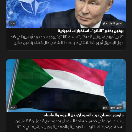
01:17
الشرق للأخبار
أخبار
بوتين يختبر "الناتو".. استخبارات أميركية
تقارير أميركية، بوتين قد يختبر تماسك "الناتو" بهجوم محدود أو سيبراني ضد
دول البلطيق أو بولندا للتشكيك بالمادة الـ5، في حال فشله بتأمين مخرج
يحفظ ماء الوجه بأوكرانيا خلال السنوات القادمة.
01:04
الشرق للأخبار
أخبار
دارفور.. مفتاح غرب السودان بين الثروة والمأساة
يمتد دارفور على خمس مساحة السودان بحدود مع 3 دول و9.5 مليون
نسمة. ورغم غناه بالثروات الحيوانية والمعدنية وجبل مرة، يعاني كارثة