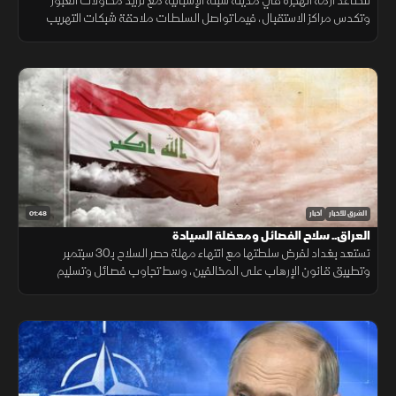
تتصاعد أزمة الهجرة في مدينة سبتة الإسبانية مع تزايد محاولات العبور
وتكدس مراكز الاستقبال، فيما تواصل السلطات ملاحقة شبكات التهريب
وسط تداعيات إنسانية وأمنية تمتد إلى الساحة الأوروبية.
01:48
الشرق للأخبار
أخبار
العراق.. سلاح الفصائل ومعضلة السيادة
تستعد بغداد لفرض سلطتها مع انتهاء مهلة حصر السلاح بـ30 سبتمبر
وتطبيق قانون الإرهاب على المخالفين، وسط تجاوب فصائل وتسليم
مقرها، مقابل رفض أخرى كـ"كتائب حزب الله" لربطها الملف بالصراع
الإقليمي.