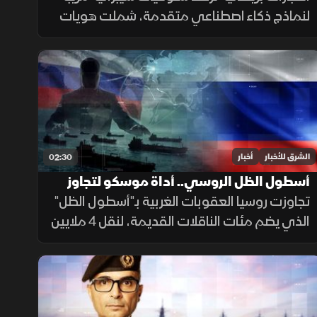
لنماذج ذكاء اصطناعي متقدمة، شملت هويات
مزيفة ورسائل مضللة ومحاولات لإدراج شيفرات
خبيثة.
الشرق للأخبار
أخبار
02:30
أسطول الظل الروسي.. أداة موسكو لتجاوز
العقوبات
تجاوزت روسيا العقوبات الغربية بـ"أسطول الظل"
الذي يضم مئات الناقلات القديمة، لنقل 4 ملايين
برميل نفط يوميا للصين والهند عبر تكتيكات تخف
بحرية، ما أمن لموسكو مليارات الدولارات.