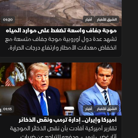
الشرق للأخبار
أخبار
01:20
موجة جفاف واسعة تضغط على موارد المياه
في أوروبا
تشهد عدة دول أوروبية موجة جفاف متسعة مع
انخفاض معدلات الأمطار وارتفاع درجات الحرارة،
ما أدى إلى تراجع مستويات الأنهار والخزانات
وزيادة الضغوط على الموارد المائية.
الشرق للأخبار
أخبار
01:15
أميركا وإيران.. إدارة ترمب ونقص الذخائر
تقارير أميركية أفادت بأن نقص الذخائر الموجهة
أثار غضب ترمب، ودفعه للتراجع عن ضربات