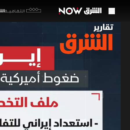
الشرق y
الثقافية
إيران
30 مايو 2026
تقارير ا
تؤكد أميرك
طهران إلى إ
تشمل التوص
المفاوضات
برامج الشرق الإ