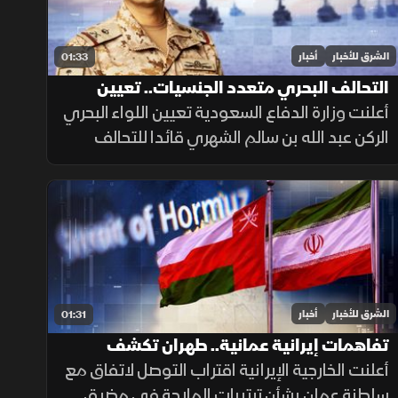
الشرق للأخبار
أخبار
01:33
التحالف البحري متعدد الجنسيات.. تعيين
قائد جديد
أعلنت وزارة الدفاع السعودية تعيين اللواء البحري
الركن عبد الله بن سالم الشهري قائدا للتحالف
الدولي متعدد الجنسيات، في خطوة تعزز جاهزية
التحالف لحماية الملاحة وأمن الممرات البحرية.
الشرق للأخبار
أخبار
01:31
تفاهمات إيرانية عمانية.. طهران تكشف
تفاصيل اتفاق مضيق هرمز
أعلنت الخارجية الإيرانية اقتراب التوصل لاتفاق مع
سلطنة عمان بشأن ترتيبات الملاحة في مضيق