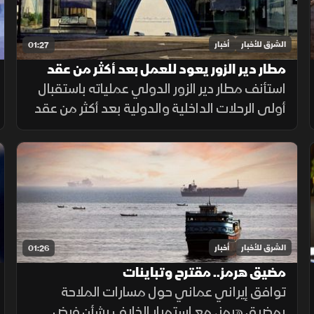
الشرق للأخبار
أخبار
01:27
مطار دير الزور يعود للعمل بعد أكثر من عقد
من الإغلاق
استأنف مطار دير الزور الدولي عملياته باستقبال
أولى الرحلات الداخلية والدولية بعد أكثر من عقد
من التوقف، في خطوة تهدف إلى تسهيل حركة
التنقل وتعزيز الربط الجوي بالمنطقة.
الشرق للأخبار
أخبار
01:26
مضيق هرمز.. مقترح وتباينات
توافق إيراني عماني حول مسارات الملاحة
بمضيق هرمز، مع استمرار الخلاف بشأن فرض