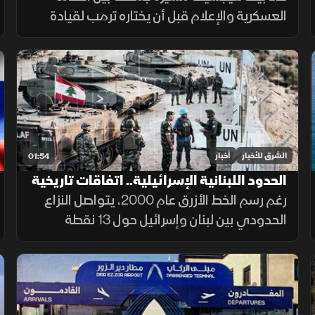
العسكرية والإعلام قبل أن يختاره ترمب لقيادة
البنتاجون. ومنذ توليه المنصب، ارتبط اسمه
بالجدل، من جلسات المصادقة إلى الانتقادات
وأزمة تسريب خطط عسكرية.
الشرق للأخبار
أخبار
01:54
الحدود اللبنانية الإسرائيلية.. اتفاقات تاريخية
وخلافات مستمرة
رغم رسم الخط الأزرق عام 2000، يتواصل النزاع
الحدودي بين لبنان وإسرائيل حول 13 نقطة
تحفظ، أبرزها النقطة B1، إضافة إلى قضيتي بلدة
الغجر ومزارع شبعا وتلال كفرشوبا.