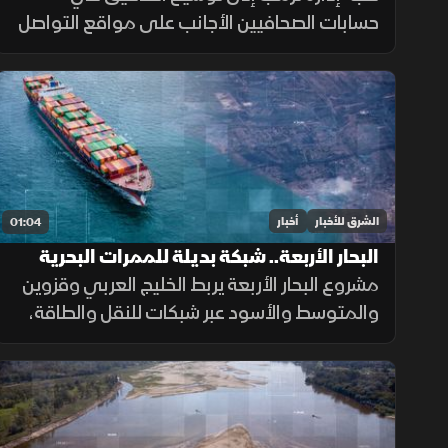
حسابات الصحافيين الأجانب على مواقع التواصل
الاجتماعي قبل منح تأشيرات العمل، ضمن
إجراءات أمنية جديدة، فيما لم تحدد الخارجية
الأميركية موعد بدء تطبيقها.
الشرق للأخبار
أخبار
01:04
البحار الأربعة.. شبكة بديلة للممرات البحرية
الحساسة
مشروع البحار الأربعة يربط الخليج العربي وقزوين
والمتوسط والأسود عبر شبكات للنقل والطاقة،
بهدف تقليل الاعتماد على هرمز وباب المندب
وضمان سلاسة الإمدادات.