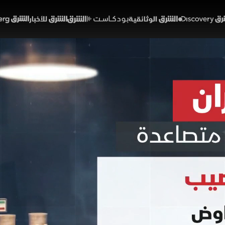
Discover
الشرق الوثائقية
الشرق بودكاست
الشرق للأخبار
الشرق Bloomberg
.. ضغوط أميركية متصاعدة
01:20
أخبار
لشرق
ا استمرار الضغط على إيران سياسياً واقتصادياً وعسكرياً، معت
بداء مرونة أكبر تجاه بعض الملفات النووية. فيما تلوّح واشن
ل إلى اتفاق، أو مواصلة سياسة الحصار والعقوبات، أو الع
.
خبارية (ملحق)
تقارير الشرق
الولايات المتحدة
دونالد ترمب
إيران
العقوبات الأميركية