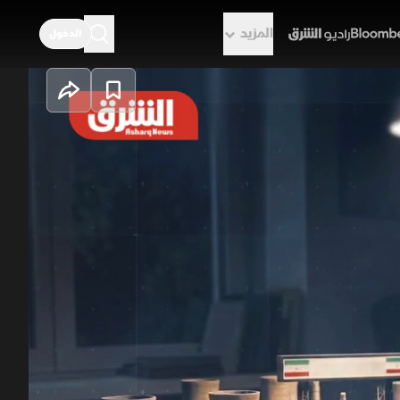
المزيد
الدخول
راديو الشرق
برة أن العقوبات والحملة الحالية دفعت
طن بثلاثة خيارات للمرحلة المقبلة
ودة إلى التصعيد العسكري إذا تعثرت
 على إيران
مضيق هرمز
البرنامج النووي الإيراني