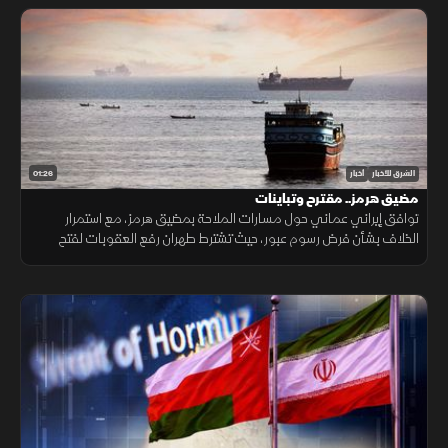
01:26
الشرق للأخبار
أخبار
مضيق هرمز.. مقترح وتباينات
توافق إيراني عماني حول مسارات الملاحة بمضيق هرمز، مع استمرار
الخلاف بشأن فرض رسوم عبور، حيث تشترط طهران رفع العقوبات لفتح
المضيق وسط رفض أميركي ورفض داخلي من الحرس الثوري.