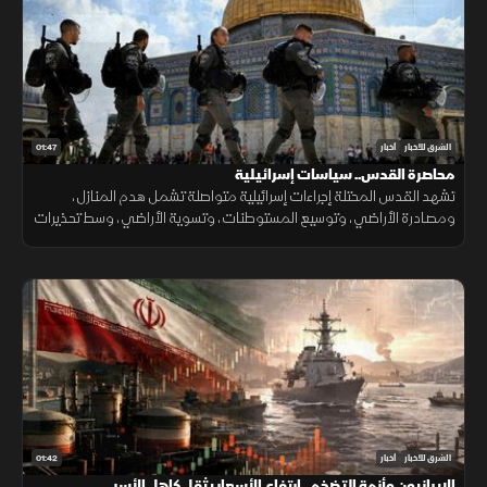
01:47
الشرق للأخبار
أخبار
محاصرة القدس.. سياسات إسرائيلية
تشهد القدس المحتلة إجراءات إسرائيلية متواصلة تشمل هدم المنازل،
ومصادرة الأراضي، وتوسيع المستوطنات، وتسوية الأراضي، وسط تحذيرات
من تغيير الواقع الديموغرافي والجغرافي للمدينة.
01:42
الشرق للأخبار
أخبار
الإيرانيون وأزمة التضخم.. ارتفاع الأسعار يثقل كاهل الأسر