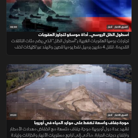
02:30
الشرق للأخبار
أخبار
أسطول الظل الروسي.. أداة موسكو لتجاوز العقوبات
تجاوزت روسيا العقوبات الغربية بـ"أسطول الظل" الذي يضم مئات الناقلات
القديمة، لنقل 4 ملايين برميل نفط يوميا للصين والهند عبر تكتيكات تخف
بحرية، ما أمن لموسكو مليارات الدولارات.
01:20
الشرق للأخبار
أخبار
موجة جفاف واسعة تضغط على موارد المياه في أوروبا
تشهد عدة دول أوروبية موجة جفاف متسعة مع انخفاض معدلات الأمطار
وارتفاع درجات الحرارة، ما أدى إلى تراجع مستويات الأنهار والخزانات وزيادة