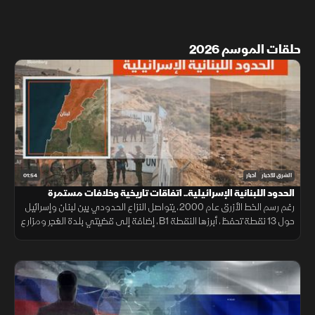
حلقات الموسم 2026
01:54
الشرق للأخبار
أخبار
الحدود اللبنانية الإسرائيلية.. اتفاقات تاريخية وخلافات مستمرة
رغم رسم الخط الأزرق عام 2000، يتواصل النزاع الحدودي بين لبنان وإسرائيل
حول 13 نقطة تحفظ، أبرزها النقطة B1، إضافة إلى قضيتي بلدة الغجر ومزارع
شبعا وتلال كفرشوبا.