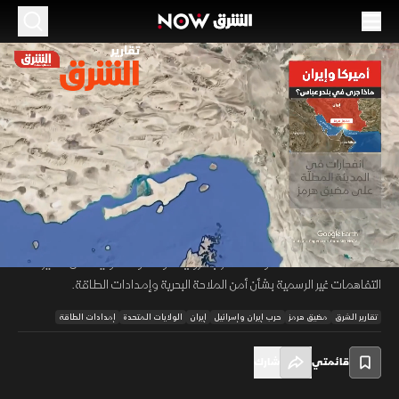
الموسم 2026
أميركا وإيران.. ماذا جرى في بندر عباس؟
28 مايو 2026
01:42
أخبار
تقارير الشرق
تصعيد عسكري يحول مدينة بندر عباس الإيرانية المطلة على مضيق هرمز إلى
ساحة مواجهة بين واشنطن وطهران، حيث أعلنت أميركا إسقاط مسيرات
00:11
/
01:43
استهدفت سفينة تجارية، فيما ردت إيران باستهداف قاعدة جوية، وتفعيل
الدفاعات لعدة ساعات، وسط تضارب الروايات ومخاوف دولية على مصير
التفاهمات غير الرسمية بشأن أمن الملاحة البحرية وإمدادات الطاقة.
تقارير الشرق
مضيق هرمز
حرب إيران وإسرائيل
إيران
الولايات المتحدة
إمدادات الطاقة
قائمتي
شارك