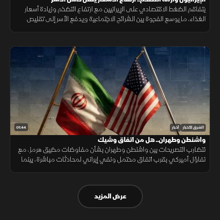
يتفاقم الضغط الاقتصادي على الإيرانيين مع ارتفاع التضخم وزيادة أسعار
الغذاء، ما يوسع الفجوة بين الشرائح الاجتماعية ويدفع الأسر إلى تقليص
الإنفاق لمواجهة تراجع القدرة الشرائية.
01:44
الشرق للأخبار
أخبار
واشنطن وطهران.. هل من اتفاق وشيك
تتضارب التصريحات بين واشنطن وطهران بشأن مفاوضات مضيق هرمز، مع
تفاؤل أميركي بقرب اتفاق محتمل ونفي إيراني لمحادثات مباشرة، بينما
تستمر الوساطات الإقليمية لخفض التوتر.
عرض المزيد