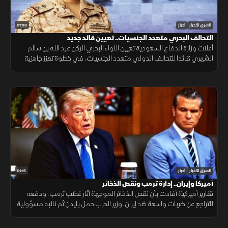
01:33
الشرق للأخبار
أخبار
التحالف البحري متعدد الجنسيات.. تعيين قائد جديد
أعلنت وزارة الدفاع السعودية تعيين اللواء البحري الركن عبد الله بن سالم
الشهري قائدا للتحالف الدولي متعدد الجنسيات، في خطوة تعزز جاهزية
التحالف لحماية الملاحة وأمن الممرات البحرية.
01:15
الشرق للأخبار
أخبار
أميركا وإيران.. إدارة ترمب ونقص الذخائر
تقارير أميركية أفادت بأن نقص الذخائر الموجهة أثار غضب ترمب، ودفعه
للتراجع عن ضربات واسعة ضد إيران. وزير الحرب حمل بايدن ثم نائبه مسؤولية
الأزمة، فيما نفى البيت الأبيض صحة التقارير.