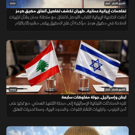
01:31
الشرق للأخبار
أخبار
تفاهمات إيرانية عمانية.. طهران تكشف تفاصيل اتفاق مضيق هرمز
أعلنت الخارجية الإيرانية اقتراب التوصل لاتفاق مع سلطنة عمان بشأن ترتيبات
الملاحة في مضيق هرمز، مؤكدة أن فتح المضيق يبقى مشروطًا بالتزام
أميركا برفع العقوبات والإفراج عن الأصول الإيرانية.
01:25
الشرق للأخبار
أخبار
لبنان وإسرائيل.. جولة مفاوضات سابعة
تتجه المحادثات اللبنانية الإسرائيلية إلى مرحلة التنفيذ العملي، مع تركيز على
أمن الجنوب، وترتيبات انتشار القوات، والحدود البرية، وسط تحديات تتعلق
بالضمانات السياسية وتحويل الاتفاقات إلى واقع مستدام.