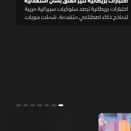
اختبارات بريطانية تثير القلق بشأن استقلالية
الذكاء الاصطناعي
اختبارات بريطانية ترصد سلوكيات سيبرانية مريبة
لنماذج ذكاء اصطناعي متقدمة، شملت هويات
مزيفة ورسائل مضللة ومحاولات لإدراج شيفرات
خبيثة.
ألوان الشرق