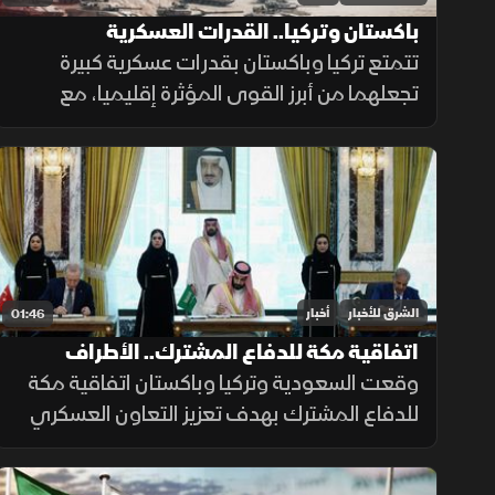
باكستان وتركيا.. القدرات العسكرية
تتمتع تركيا وباكستان بقدرات عسكرية كبيرة
تجعلهما من أبرز القوى المؤثرة إقليميا، مع
استثمارات متواصلة في تحديث القوات
المسلحة وتطوير القدرات الجوية والبحرية
ومنظومات الردع.
الشرق للأخبار
أخبار
01:46
اتفاقية مكة للدفاع المشترك.. الأطراف
والأهداف
وقعت السعودية وتركيا وباكستان اتفاقية مكة
للدفاع المشترك بهدف تعزيز التعاون العسكري
والتنسيق الأمني وتطوير القدرات الدفاعية، بما
يدعم الاستقرار الإقليمي ويرفع مستوى