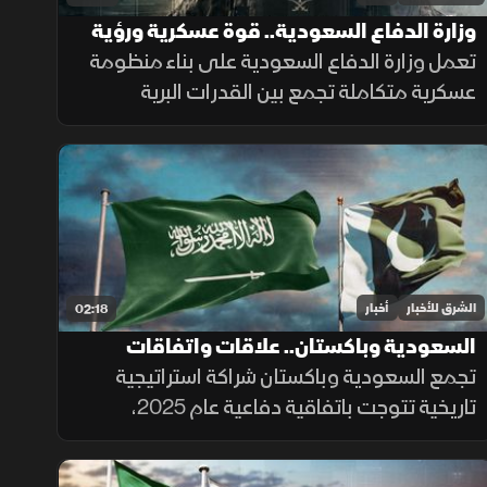
وزارة الدفاع السعودية.. قوة عسكرية ورؤية
تواكب التطورات
تعمل وزارة الدفاع السعودية على بناء منظومة
عسكرية متكاملة تجمع بين القدرات البرية
والجوية والبحرية والدفاع الجوي والردع
الصاروخي، إلى جانب التدريب والتأهيل وتطوير
التسليح وتوطين الصناعات الدفاعية.
الشرق للأخبار
أخبار
02:18
السعودية وباكستان.. علاقات واتفاقات
تجمع السعودية وباكستان شراكة استراتيجية
تاريخية تتوجت باتفاقية دفاعية عام 2025،
واستثمارات مرتقبة بقيمة 25 مليار دولار تشمل
مشروع "ريكوديك" ودعم الوديعة المالية