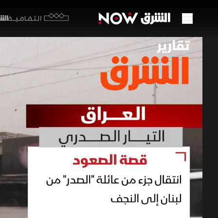
الشرق y
الثقافية
جذور 
في ا
27 مايو 2026
تقارير ا
وحلها في 2017.
تقارير الشرق