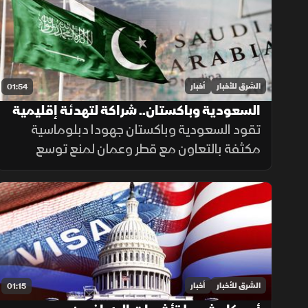
الجاهزية المشتركة.
الشرق للأخبار
أخبار
01:54
السعودية وباكستان.. شراكة لتهدئة إقليمية
تقود السعودية وباكستان جهودا دبلوماسية
مكثفة بالتعاون مع قطر وعمان لمنع توسع
التصعيد مع إيران وحماية طرق الملاحة والطاقة،
ما أسهم في تراجع ترمب عن ضربة عسكرية
واسعة تفضيلاً للحوار.
الشرق للأخبار
أخبار
01:15