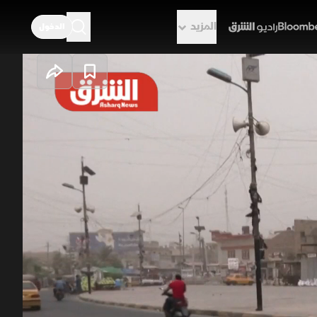
المزيد
الدخول
راديو الشرق
سياسية والعسكرية
يمتد تاريخ التيار الصدري في العراق لأواخر القرن 19، وتبلور كقوة اجتماعية عقب إعدام الصدر الأول 1980
دى الصدر التيار بعد 2003 بمواقف مناهضة لأميركا، ومتمسكة بعروبة "الحوزة"
بالنجف ضد "قم". سياسيا فاز بـ73 مقعدا بانتخابات 2021 ثم استقال، وعسكريا شكل "سرايا السلام" عام 2014