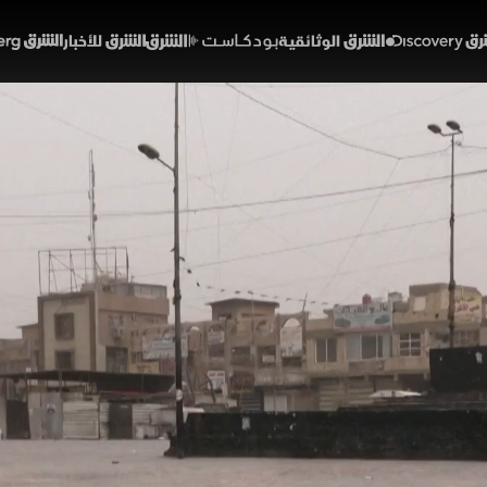
Discover
الشرق الوثائقية
الشرق بودكاست
الشرق للأخبار
الشرق Bloomberg
التيار الصدري وتحولاته ال
لعراق
02:21
أخبار
لشرق
واغتيال الثاني 1999. قاد مقت
العراق
مقتدى الصدر
مجلس النواب العراقي