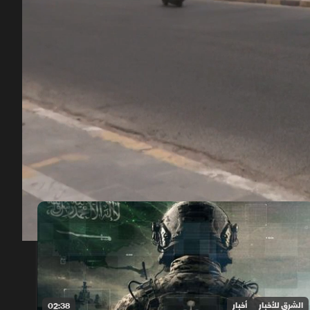
00:12
/
02:22
الشرق للأخبار
أخبار
02:38