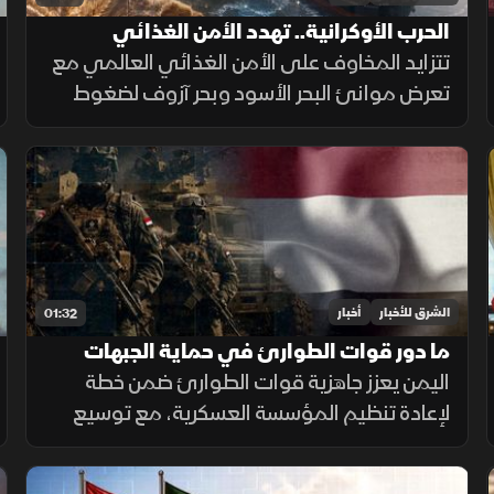
الحرب الأوكرانية.. تهدد الأمن الغذائي
العالمي
تتزايد المخاوف على الأمن الغذائي العالمي مع
تعرض موانئ البحر الأسود وبحر آزوف لضغوط
متصاعدة، ما يهدد صادرات الحبوب ويرفع تكاليف
الشحن والتأمين وأسعار الغذاء.
الشرق للأخبار
أخبار
01:32
ما دور قوات الطوارئ في حماية الجبهات
اليمنية؟
اليمن يعزز جاهزية قوات الطوارئ ضمن خطة
لإعادة تنظيم المؤسسة العسكرية، مع توسيع
انتشارها في الجبهات الحدودية والمحافظات
الشرقية لتنفيذ مهام التدخل السريع وحماية