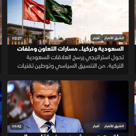
المنشآت وخطوط الإمداد.
الشرق للأخبار
أخبار
02:27
السعودية وتركيا.. مسارات التعاون وملفات
مشتركة
تحول استراتيجي يرسخ العلاقات السعودية
التركية، من التنسيق السياسي وتوطين تقنيات
الدرون العسكرية، إلى تبادل تجاري مستهدف
بـ10 مليارات دولار ومشاريع بـ28 مليارا لبناء تحالف
اقتصادي واعد.
الشرق للأخبار
أخبار
01:42