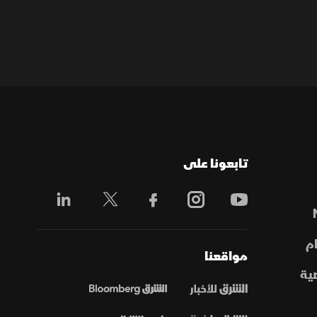
تابعونا على
م
مواقعنا
ية