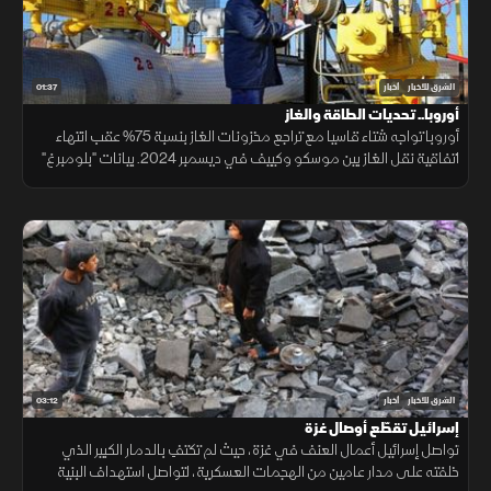
01:37
الشرق للأخبار
أخبار
أوروبا.. تحديات الطاقة والغاز
أوروبا تواجه شتاء قاسيا مع تراجع مخزونات الغاز بنسبة 75% عقب انتهاء
اتفاقية نقل الغاز بين موسكو وكييف في ديسمبر 2024. بيانات "بلومبرغ"
تكشف عن زيادة العقود الآجلة لعام 2025، ما يرفع تكلفة ملء المخزونات.
روسيا تستمر في الإمداد عبر تركيا، لكن بكميات أقل.
03:12
الشرق للأخبار
أخبار
إسرائيل تقطّع أوصال غزة
تواصل إسرائيل أعمال العنف في غزة، حيث لم تكتفِ بالدمار الكبير الذي
خلفته على مدار عامين من الهجمات العسكرية، لتواصل استهداف البنية