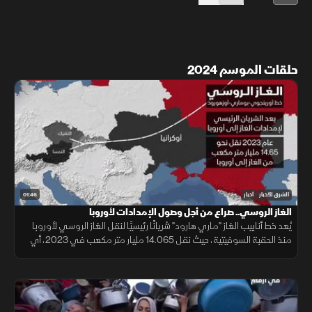
حلقات الموسم 2024
01:46
الشرق للأخبار
أخبار
الغاز الروسي.. صراع من أجل وصول الإمدادات لأوروبا
يُعد خط أنابيب الغاز "ماري هارود" شريانًا رئيسيًا لنقل الغاز الروسي لأوروبا
منذ الحقبة السوفيتية، حيث نقل 14.065 مليار متر مكعب في 2023، أي
نصف صادرات روسيا لأوروبا، ومع انتهاء اتفاقية 2019 بين روسيا وأوكرانيا
في 2025، توقفت التدفقات، مما أنهى دور الخط.