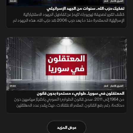
04:40
الشرق للأخبار
أخبار
تفكيك حزب الله.. سنوات من الجهد الإسرائيلي
كشف تقرير لصحيفة نيويورك تايمز عن تفاصيل الجهود الاستخباراتية
الإسرائيلية المستمرة منذ ما بعد حرب 2006 ضد حزب الله. هذه الجهود لم
تكن مفاجئة بل كانت نتاج سنوات من العمل المستمر للموساد.
01:33
الشرق للأخبار
أخبار
المعتقلون في سوريا.. طواريء مستمرة بدون قانون
من 1964 إلى 2011، سمح قانون الطوارئ السوري باحتجاز سياسيين دون
محاكمة. رغم رفع القانون، تستمر الاعتقالات، حيث يقدر عدد المعتقلين
بـ136 ألفًا، والمفرج عنهم بـ24 ألفًا. عُثر على مقابر جماعية، لكن لم تُفحص أو
تُطابق مع عينات المخفيين قسرًا.
عرض المزيد