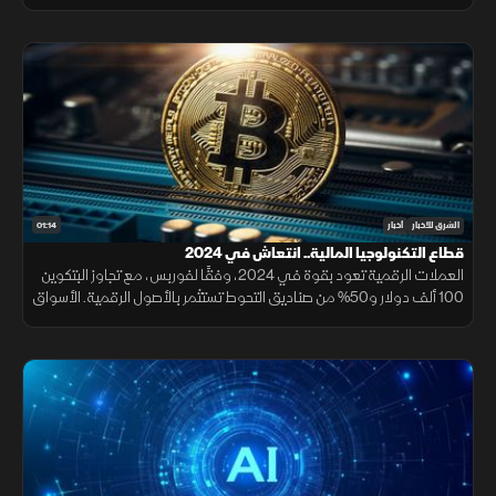
التحتية والمدنيين، مما يزيد من معاناة سكان القطاع. وتعكس هذه الأعمال
تصعيدًا في التوترات، في وقت يعاني فيه الشعب الفلسطيني من الحصار
والتهجير.
01:14
الشرق للأخبار
أخبار
قطاع التكنولوجيا المالية.. انتعاش في 2024
العملات الرقمية تعود بقوة في 2024، وفقًا لفوربس، مع تجاوز البتكوين
100 ألف دولار و50% من صناديق التحوط تستثمر بالأصول الرقمية. الأسواق
الناشئة تواصل الابتكار، فيما تشهد السوق صفقات لدعم العملات المستقرة
رغم تراجع الطروحات الأولية.