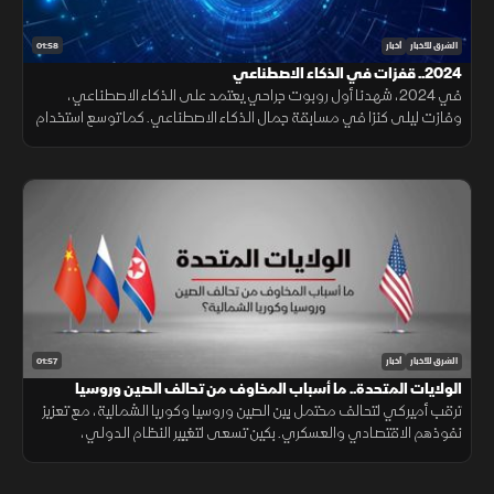
01:58
الشرق للأخبار
أخبار
2024.. قفزات في الذكاء الاصطناعي
في 2024، شهدنا أول روبوت جراحي يعتمد على الذكاء الاصطناعي،
وفازت ليلى كنزا في مسابقة جمال الذكاء الاصطناعي. كما توسع استخدام
هذه التقنية في الحروب، مع اغتيال هنية عبر روبوت قاتل، وإطلاق أول
هاتف مزود بالذكاء الاصطناعي من سامسونج.
01:57
الشرق للأخبار
أخبار
الولايات المتحدة.. ما أسباب المخاوف من تحالف الصين وروسيا
وكوريا الشمالية؟
ترقب أميركي لتحالف محتمل بين الصين وروسيا وكوريا الشمالية، مع تعزيز
نفوذهم الاقتصادي والعسكري. بكين تسعى لتغيير النظام الدولي،
وموسكو تواجه الغرب بأوكرانيا، بينما تشكل بيونج يانج تهديدًا نوويًا. هذا
التحالف قد يُضعف الدور الأميركي عالميًا ويهدد حلفاء واشنطن التقليديين.