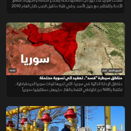
فقدت سوريا عدد كبير من منشآتها خاصة بقطاع الطاقة والكهرباء، لتتسع
الأزمة وتتفاقم مع رحيل الأسد، وفي فترة ما قبل الحرب خلال العام 2010
بلغ حجم إنتاج الكهرباء في سوريا نحو 6.5 ميجا واط، من أصل نحو 9 ميجا واط
تحتاجها البلاد، وفي عام 2021 توقف استيراد الكهرباء من تركيا والأردن.
01:25
الشرق للأخبار
أخبار
مناطق سيطرة "قسد".. تعقيد لأي تسوية محتملة
مناطق الإدارة الذاتية في سوريا، التي تديرها قوات سوريا الديمقراطية،
تحتفظ بـ95% من احتياطي النفط والغاز، ما يجعل مستقبلها محورياً
للاقتصاد السوري. هذه المناطق تتمتع بنظام تعليمي وبنية تحتية مستقلة،
ما يزيد من تعقيد الملفات العالقة مع الحكومة السورية.