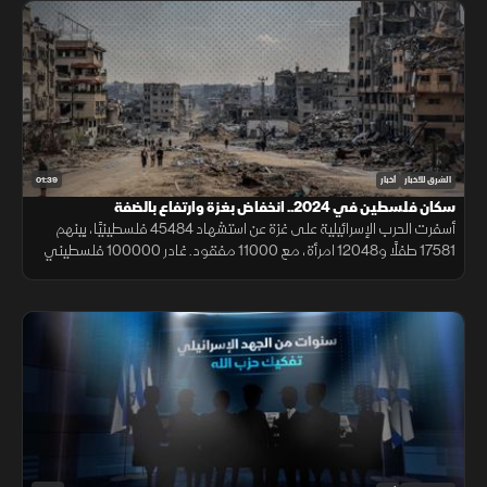
01:39
الشرق للأخبار
أخبار
سكان فلسطين في 2024.. انخفاض بغزة وارتفاع بالضفة
أسفرت الحرب الإسرائيلية على غزة عن استشهاد 45484 فلسطينيًا، بينهم
17581 طفلًا و12048 امرأة، مع 11000 مفقود. غادر 100000 فلسطيني
القطاع.. تراجع سكان غزة 6% ليصل إلى 2.1 مليون نسمة في 2024