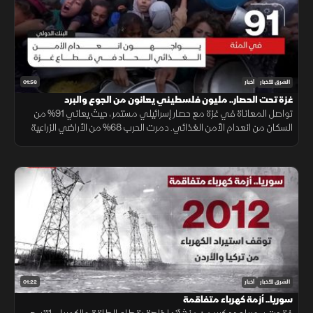
01:56
الشرق للأخبار
أخبار
غزة تحت الحصار.. مليون فلسطيني يعانون من الجوع والبرد
تواصل المعاناة في غزة مع حصار إسرائيلي مستمر، حيث يعاني 91% من
السكان من انعدام الأمن الغذائي. دمرت الحرب 68% من الأراضي الزراعية
وارتفعت الأسعار بشكل هائل، فيما ترتفع البطالة إلى 80% ويزداد الوضع
سوءًا يومًا بعد يوم.
01:22
الشرق للأخبار
أخبار
سوريا.. أزمة كهرباء متفاقمة