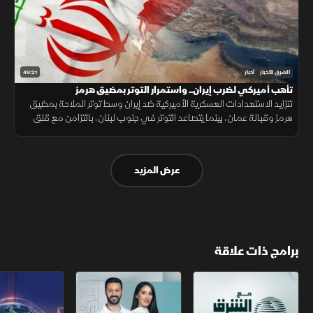
49:21
الشرق للأخبار
أخبار
تأهب أميركي لضرب إيران.. واستمرار التوتر بمضيق هرمز
تتزايد الاستعدادات العسكرية الأميركية ضد إيران وسط توتر الملاحة بمضيق
هرمز وقبالة عمان، بينما يتصاعد التوتر في جنوب لبنان، بالتزامن مع قلق
دول أوروبا من تدفق المهاجرين نحو إسبانيا والمغرب.
عرض المزيد
برامج ذات علاقة
مع الشرق الأوسط
الخبر الآخر
تقارير الشرق