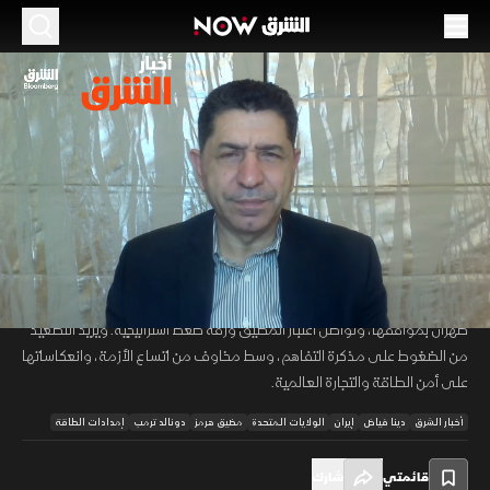
الموسم 2026
أميركا - إيران: المواجهة تتجدد.. وغموض حول
مستقبل "التفاهم"
08 يوليو 2026
50:37
أخبار
أخبار الشرق
تتجدد المواجهة بين الولايات المتحدة وإيران، مع تنفيذ ضربات أميركية
00:12
/
50:38
استهدفت مواقع مرتبطة بتهديد الملاحة في مضيق هرمز، بينما تتمسك
طهران بمواقفها، وتواصل اعتبار المضيق ورقة ضغط استراتيجية. ويزيد التصعيد
من الضغوط على مذكرة التفاهم، وسط مخاوف من اتساع الأزمة، وانعكاساتها
على أمن الطاقة والتجارة العالمية.
أخبار الشرق
دينا فياض
إيران
الولايات المتحدة
مضيق هرمز
دونالد ترمب
إمدادات الطاقة
قائمتي
شارك