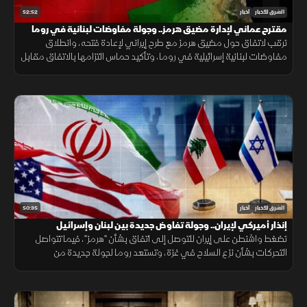
52:52
الشرق للأخبار
أخبار
مقترح عماني لإدارة مضيق هرمز.. وجولة مفاوضات لبنانية في روما
ترقب لاتفاق حول مضيق هرمز مع طرح إيراني لإعادة فتحه، وانطلاق
مفاوضات لبنانية إسرائيلية في روما، وتأكيد حماس التزامها بالاتفاق مقابل
الانسحاب، فيما يتصاعد القتال بين روسيا وأوكرانيا.
50:35
الشرق للأخبار
أخبار
إنذار أميركي لإيران.. وجولة تفاوض جديدة بين لبنان وإسرائيل
تضغط واشنطن على إيران للتوصل إلى اتفاق بشأن "هرمز"، فيما تتواصل
التحركات بشأن نزع السلاح في غزة، وتستعد روما لجولة جديدة من
المفاوضات اللبنانية الإسرائيلية، ومواقف داعمة لأمن الملاحة في البحر
الأحمر.