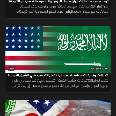
ترمب يعيد محادثات إيران مساء اليوم.. والسعودية تدفع نحو التهدئة
إيران تعلن اقتراب اتفاق مع عمان بشأن هرمز، وترمب يؤكد انطلاق
محادثات مع طهران مساء الإثنين، فيما تدفع السعودية نحو التهدئة،
وتتواصل الضغوط الدولية بشأن غزة، ويعلن المغرب حصيلة أحداث سبتة.
51:28
الشرق للأخبار
أخبار
اتصالات وتحركات سياسية.. مساع لخفض التصعيد في الشرق الأوسط
تشهد المنطقة تحركات سياسية لخفض التصعيد، مع تأكيد سعودي على
أولوية الحوار، وإعلان أميركي عن إلغاء هجوم مشروط على إيران، بالتزامن
مع جهود لوقف القصف في غزة وإجراءات إسبانية لمواجهة الهجرة.