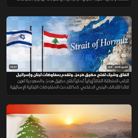
هرمز واستمرار المسار الأمني بين لبنان وإسرائيل.
50:27
الشرق للأخبار
أخبار
اتفاق وشيك لفتح مضيق هرمز.. وتقدم بمفاوضات لبنان وإسرائيل
تترقب المنطقة اتفاقاً إيرانياً عُمانياً لفتح مضيق هرمز، والسعودية تعين
قائدا للتحالف البحري الدفاعي. كما تقدمت المفاوضات اللبنانية الإسرائيلية
بروما، بينما كثفت روسيا هجماتها ضد أوكرانيا.