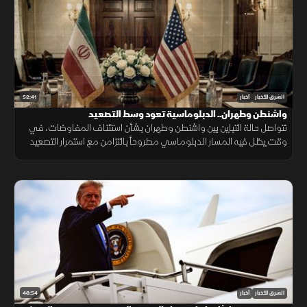
52:41
الشرق للأخبار
أخبار
واشنطن وطهران.. الدبلوماسية تعود وسط التصعيد
تتواصل حالة التباين بين واشنطن وطهران بشأن استئناف المفاوضات، في
وقت يظل فيه المسار الدبلوماسي مطروحاً بالتزامن مع استمرار التصعيد
العسكري.
48:54
الشرق للأخبار
أخبار