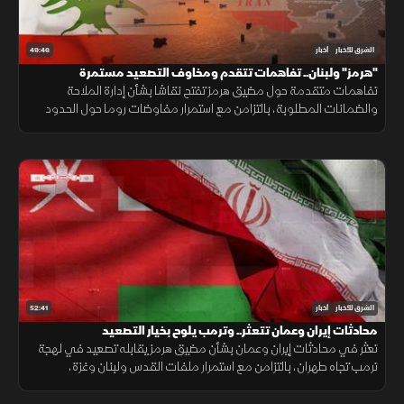
49:46
الشرق للأخبار
أخبار
"هرمز" ولبنان.. تفاهمات تتقدم ومخاوف التصعيد مستمرة
تفاهمات متقدمة حول مضيق هرمز تفتح نقاشا بشأن إدارة الملاحة
والضمانات المطلوبة، بالتزامن مع استمرار مفاوضات روما حول الحدود
ووقف إطلاق النار، وسط تداخل الحسابات الإقليمية والدولية.
52:41
الشرق للأخبار
أخبار
محادثات إيران وعمان تتعثر.. وترمب يلوح بخيار التصعيد
تعثر في محادثات إيران وعمان بشأن مضيق هرمز يقابله تصعيد في لهجة
ترمب تجاه طهران، بالتزامن مع استمرار ملفات القدس ولبنان وغزة،
وتحديات المهاجرين في سبتة.