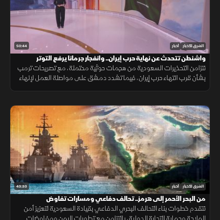
50:44
الشرق للأخبار
أخبار
واشنطن تتحدث عن نهاية حرب إيران.. وانفجار جرمانا يرفع التوتر
تتزامن التحذيرات السعودية من هجمات حوثية محتملة، مع تصريحات ترمب
بشأن قرب انتهاء حرب إيران، فيما تشدد دمشق على مواصلة العمل لإنهاء
وجود السلاح خارج سلطة الدولة، بعد انفجار استهدف حافلة في جرمانا.
43:33
الشرق للأخبار
أخبار
من البحر الأحمر إلى هرمز.. تحالف دفاعي ومسارات تفاوض
تتقدم خطوات بناء التحالف البحري الدفاعي بقيادة السعودية لتعزيز أمن
الملاحة وحماية التجارة الدولية، بالتزامن مع تطورات اليمن ومفاوضات