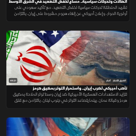
اتصالات وتحركات سياسية.. مساع لخفض التصعيد في الشرق الأوسط
تشهد المنطقة تحركات سياسية لخفض التصعيد، مع تأكيد سعودي على
أولوية الحوار، وإعلان أميركي عن إلغاء هجوم مشروط على إيران، بالتزامن
مع جهود لوقف القصف في غزة وإجراءات إسبانية لمواجهة الهجرة.
49:21
الشرق للأخبار
أخبار
تأهب أميركي لضرب إيران.. واستمرار التوتر بمضيق هرمز
تتزايد الاستعدادات العسكرية الأميركية ضد إيران وسط توتر الملاحة بمضيق
هرمز وقبالة عمان، بينما يتصاعد التوتر في جنوب لبنان، بالتزامن مع قلق
دول أوروبا من تدفق المهاجرين نحو إسبانيا والمغرب.