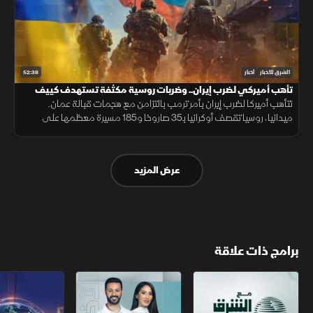
52:38
الشرق للأخبار
أخبار
تأهب أميركي لضرب إيران.. وضربات روسية مكثفة تستهدف كييف
تتأهب أميركا لضرب إيران بأمر ترمب بالتزامن مع هجمات قبالة عمان.
ميدانيا، روسيا تقصف أوكرانيا بـ35 صاروخا و185 مسيرة معظمها على
كييف. وسياسيا، سانشيز يتهم الاتحاد الأوروبي بالأنانية من مدينة سبتة اليوم
عرض المزيد
برامج ذات علاقة
مع الشرق الأوسط
الخبر الآخر
تقارير الشرق