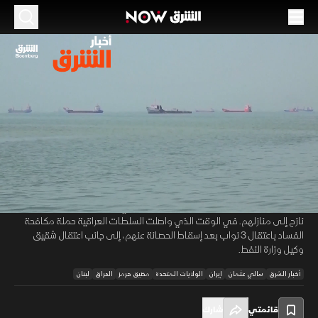
الموسم 2026
إيران تحذر أميركا.. والعراق يوسع حملة مكافحة
الفساد
03 يوليو 2026
51:18
أخبار
أخبار الشرق
حذر كبير المفاوضين الإيرانيين الولايات المتحدة من التدخل في شؤون مضيق
00:12
/
51:19
هرمز، بالتزامن مع محادثات إيرانية باكستانية في طهران. فيما يترقب لبنان
الانتقال إلى المرحلة التنفيذية من الاتفاق الإطاري بعد عودة أكثر من 640 ألف
نازح إلى منازلهم. في الوقت الذي واصلت السلطات العراقية حملة مكافحة
الفساد باعتقال 3 نواب بعد إسقاط الحصانة عنهم، إلى جانب اعتقال شقيق
وكيل وزارة النفط.
أخبار الشرق
سالي عثمان
إيران
الولايات المتحدة
مضيق هرمز
العراق
لبنان
قائمتي
شارك