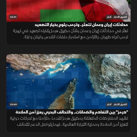
52:41
الشرق للأخبار
أخبار
محادثات إيران وعمان تتعثر.. وترمب يلوح بخيار التصعيد
تعثر في محادثات إيران وعمان بشأن مضيق هرمز يقابله تصعيد في لهجة
ترمب تجاه طهران، بالتزامن مع استمرار ملفات القدس ولبنان وغزة،
وتحديات المهاجرين في سبتة.
50:40
الشرق للأخبار
أخبار
"هرمز" بين التفاهم والضمانات.. والتحالف البحري يعزز أمن الملاحة
تشهد المفاوضات المتعلقة بمضيق هرمز تقدما، متزامنا مع تحركات دولية
لتعزيز أمن الملاحة وحماية التجارة العالمية، فيما يتواصل الدعم للتحالف
البحري الدفاعي وسط متابعة لتطورات التهدئة الإقليمية.