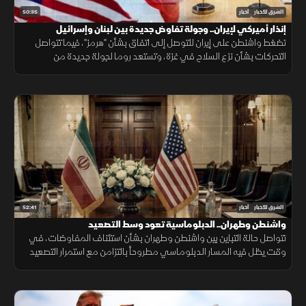
50:35
الشرق للأخبار
أخبار
إنذار أميركي لإيران.. وجولة تفاوض جديدة بين لبنان وإسرائيل
تضغط واشنطن على إيران للتوصل إلى اتفاق بشأن "هرمز"، فيما تتواصل
التحركات بشأن نزع السلاح في غزة، وتستعد روما لجولة جديدة من
المفاوضات اللبنانية الإسرائيلية، ومواقف داعمة لأمن الملاحة في البحر
الأحمر.
52:41
الشرق للأخبار
أخبار
واشنطن وطهران.. الدبلوماسية تعود وسط التصعيد
تتواصل حالة التباين بين واشنطن وطهران بشأن استئناف المفاوضات، في
وقت يظل فيه المسار الدبلوماسي مطروحاً بالتزامن مع استمرار التصعيد
العسكري.