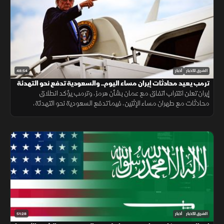
48:54
الشرق للأخبار
أخبار
ترمب يعيد محادثات إيران مساء اليوم.. والسعودية تدفع نحو التهدئة
إيران تعلن اقتراب اتفاق مع عمان بشأن هرمز، وترمب يؤكد انطلاق
محادثات مع طهران مساء الإثنين، فيما تدفع السعودية نحو التهدئة،
وتتواصل الضغوط الدولية بشأن غزة، ويعلن المغرب حصيلة أحداث سبتة.
51:28
الشرق للأخبار
أخبار