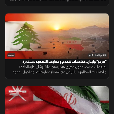
بروما، بينما كثفت روسيا هجماتها ضد أوكرانيا.
49:46
الشرق للأخبار
أخبار
"هرمز" ولبنان.. تفاهمات تتقدم ومخاوف التصعيد مستمرة
تفاهمات متقدمة حول مضيق هرمز تفتح نقاشا بشأن إدارة الملاحة
والضمانات المطلوبة، بالتزامن مع استمرار مفاوضات روما حول الحدود
ووقف إطلاق النار، وسط تداخل الحسابات الإقليمية والدولية.