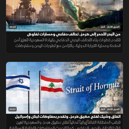
43:33
الشرق للأخبار
أخبار
من البحر الأحمر إلى هرمز.. تحالف دفاعي ومسارات تفاوض
تتقدم خطوات بناء التحالف البحري الدفاعي بقيادة السعودية لتعزيز أمن
الملاحة وحماية التجارة الدولية، بالتزامن مع تطورات اليمن ومفاوضات
هرمز واستمرار المسار الأمني بين لبنان وإسرائيل.
50:27
الشرق للأخبار
أخبار
اتفاق وشيك لفتح مضيق هرمز.. وتقدم بمفاوضات لبنان وإسرائيل
تترقب المنطقة اتفاقاً إيرانياً عُمانياً لفتح مضيق هرمز، والسعودية تعين
قائدا للتحالف البحري الدفاعي. كما تقدمت المفاوضات اللبنانية الإسرائيلية