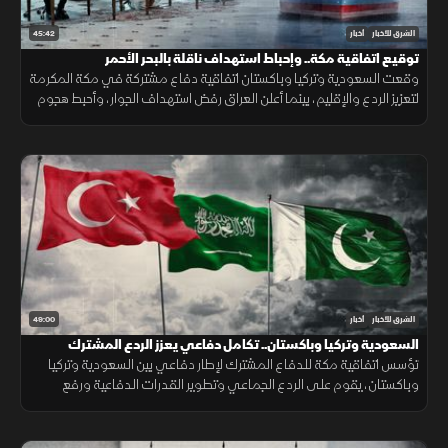
45:42
الشرق للأخبار
أخبار
توقيع اتفاقية مكة.. وإحباط استهداف ناقلة بالبحر الأحمر
وقعت السعودية وتركيا وباكستان اتفاقية دفاع مشتركة في مكة المكرمة
لتعزيز الردع والإقليم، بينما أعلن العراق رفض استهداف الجوار، وأحبط هجوم
على ناقلة بالبحر الأحمر مع تحركات أميركية قرب هرمز.
49:00
الشرق للأخبار
أخبار
السعودية وتركيا وباكستان.. تكامل دفاعي يعزز الردع المشترك
تؤسس اتفاقية مكة للدفاع المشترك لإطار دفاعي بين السعودية وتركيا
وباكستان، يقوم على الردع الجماعي وتطوير القدرات الدفاعية ورفع
الجاهزية والتنسيق، مع التأكيد على دعم أمن المنطقة واستقرارها.