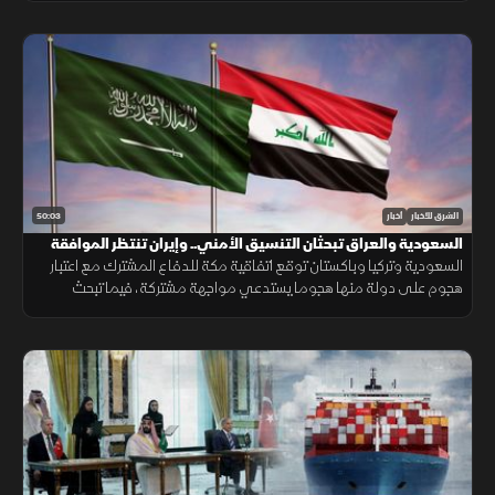
50:03
الشرق للأخبار
أخبار
السعودية والعراق تبحثان التنسيق الأمني.. وإيران تنتظر الموافقة
على اتفاق "هرمز"
السعودية وتركيا وباكستان توقع اتفاقية مكة للدفاع المشترك مع اعتبار
هجوم على دولة منها هجوما يستدعي مواجهة مشتركة، فيما تبحث
السعودية والعراق تعزيز التنسيق الأمني، وسط سعي لاتفاق بشأن "هرمز".