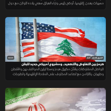
مسيرات بعدن. إقليميا، أوضح رئيس وزراء العراق سعي بلاده لتوازن مع دول
الجوار، وكشفت واشنطن عن تفكير بوتين باستفزاز الناتو.
50:41
الشرق للأخبار
أخبار
هرمز بين التفاوض والتصعيد.. ومشروع أميركي جديد للبنان
تتواصل المفاوضات بشأن مضيق هرمز وسط تباين المواقف بين واشنطن
وطهران، بالتزامن مع تصاعد المخاوف على الملاحة الإقليمية وتطورات
سياسية وأمنية متسارعة في لبنان وأوكرانيا.