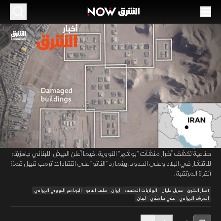
الموسم 2026
قاليباف يحذر أميركا من خرق التفاهمات.. و"الناتو"
يرد على هجوم ترمب
03 يوليو 2026
44:52
أخبار
أخبار الشرق
بدأت إيران تشييع علي خامنئي، المرشد الإيراني السابق، في مراسم تستمر
00:12
/
44:53
سبعة أيام، وسط تدابير مشددة. فيما حذر محمد باقر قاليباف، رئيس البرلمان
الإيراني، أميركا، من التراجع عن مذكرة التفاهم. يأتي ذلك مع ظهور صور أقمار
صناعية تكشف أضرار منشآت "بوشهر" النووية. فيما أعلن الجيش اللبناني جاهزيته
للانتشار في البلاد وعلى الحدود. بينما رد "الناتو" على انتقادات ترمب قبيل قمة
أنقرة المرتقبة.
أخبار الشرق
هديل عليان
الولايات المتحدة
إيران
حلف الناتو
البرنامج النووي الإيراني
المرشد الإيراني
علي خامنئي
لبنان