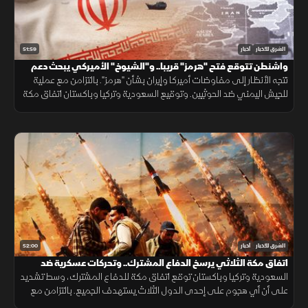
51:59
الشرق للأخبار
أخبار
واشنطن تتوقع فتح "هرمز" قريبا.. و"الشيوخ" الأميركي يبحث دعم
لبنان
تتجه الأنظار إلى مفاوضات أميركا وإيران بشأن "هرمز". بالتزامن مع عملية
للجيش اليمني ضد الحوثيين. وتوقيع السعودية وتركيا وباكستان اتفاق مكة
الدفاعي. ويناقش مجلس الشيوخ الأميركي مشروع قانون لدعم لبنان.
52:00
الشرق للأخبار
أخبار
اتفاق مكة الثلاثي يرسخ الدفاع المشترك.. وتحركات عسكرية ضد
الحوثيين
السعودية وتركيا وباكستان توقع اتفاق مكة للدفاع المشترك، وسط تشديد
على أن أي هجوم على إحدى الدول الثلاث يستهدف الجميع. بالتزامن مع
تحركات بشأن "هرمز". وتصعيد ضد الحوثيين. ومفاوضات أميركية بشأن إيران.