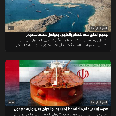
50:11
الشرق للأخبار
أخبار
توقيع اتفاق مكة للدفاع بالخليج.. وتواصل محادثات هرمز
تتكامل بنود اتفاقية مكة للدفاع المشترك لتعزيز الاستقرار في الخليج،
بالتزامن مع مواصلة المحادثات بشأن فتح مضيق هرمز، وإعلان الجيش
اليمني رفع الجاهزية الميدانية لمواجهة التحديات الأمنية.
52:21
الشرق للأخبار
أخبار
هجوم إيراني على ناقلة نفط إماراتية.. والعراق يعزز توازنه مع دول
الجوار
مع ترقب اتفاق مضيق هرمز، هاجمت إيران ناقلة إماراتية واعترض اليمن