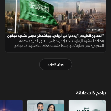
49:10
الشرق للأخبار
أخبار
"التعاون الخليجي" يدعم أمن الرياض.. وواشنطن تدرس تشديد قوانين
الهجرة
يتصاعد المشهد الإقليمي مع إعلان مجلس التعاون الخليجي دعمه
للسعودية في حماية أمنها وسط كشف مخططات لاستهداف مواقع
حيوية. وفي اليمن، تتواصل المواجهات مع الحوثيين، بينما يتحدث ترمب عن
قرب انتهاء حرب إيران
عرض المزيد
برامج ذات علاقة
مع الشرق الأوسط
الخبر الآخر
تقارير الشرق