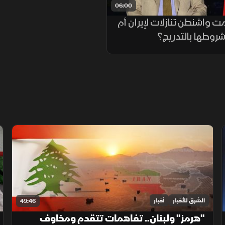
06:00
 واشنطن تنازلات لإيران أم
وطها بالتدريج؟
الشرق للأخبار
أخبار
49:46
"هرمز" ولبنان.. تفاهمات تتقدم ومخاوف