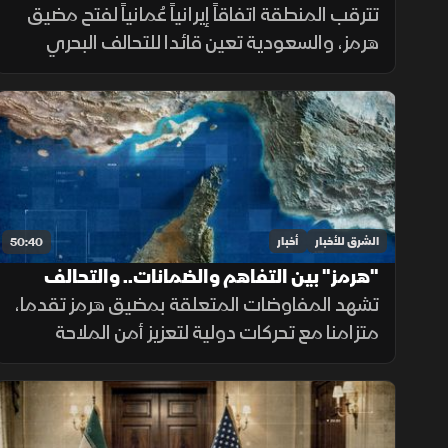
بمفاوضات لبنان وإسرائيل
تترقب المنطقة اتفاقاً إيرانياً عُمانياً لفتح مضيق
هرمز، والسعودية تعين قائدا للتحالف البحري
الدفاعي. كما تقدمت المفاوضات اللبنانية
الإسرائيلية بروما، بينما كثفت روسيا هجماتها ضد
أوكرانيا.
الشرق للأخبار
أخبار
50:40
"هرمز" بين التفاهم والضمانات.. والتحالف
البحري يعزز أمن الملاحة
تشهد المفاوضات المتعلقة بمضيق هرمز تقدما،
متزامنا مع تحركات دولية لتعزيز أمن الملاحة
وحماية التجارة العالمية، فيما يتواصل الدعم
للتحالف البحري الدفاعي وسط متابعة لتطورات
التهدئة الإقليمية.