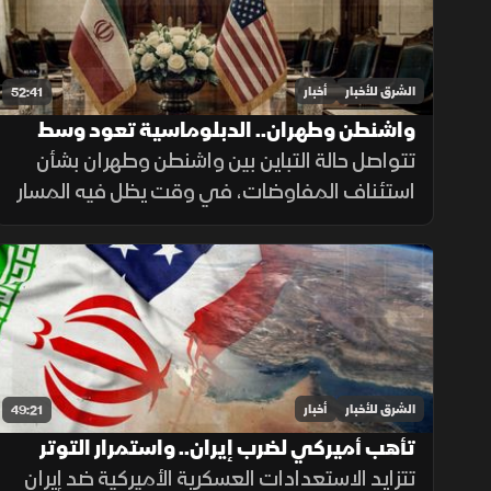
الشرق للأخبار
أخبار
52:41
واشنطن وطهران.. الدبلوماسية تعود وسط
التصعيد
تتواصل حالة التباين بين واشنطن وطهران بشأن
استئناف المفاوضات، في وقت يظل فيه المسار
الدبلوماسي مطروحاً بالتزامن مع استمرار
التصعيد العسكري.
الشرق للأخبار
أخبار
49:21
تأهب أميركي لضرب إيران.. واستمرار التوتر
بمضيق هرمز
تتزايد الاستعدادات العسكرية الأميركية ضد إيران