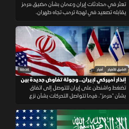
بخيار التصعيد
تعثر في محادثات إيران وعمان بشأن مضيق هرمز
يقابله تصعيد في لهجة ترمب تجاه طهران،
بالتزامن مع استمرار ملفات القدس ولبنان وغزة،
وتحديات المهاجرين في سبتة.
الشرق للأخبار
أخبار
50:35
إنذار أميركي لإيران.. وجولة تفاوض جديدة بين
لبنان وإسرائيل
تضغط واشنطن على إيران للتوصل إلى اتفاق
بشأن "هرمز"، فيما تتواصل التحركات بشأن نزع
السلاح في غزة، وتستعد روما لجولة جديدة من
المفاوضات اللبنانية الإسرائيلية، ومواقف داعمة
لأمن الملاحة في البحر الأحمر.