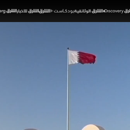
Discover
الشرق الوثائقية
الشرق بودكاست
الشرق للأخبار
الشرق Bloomberg
في مفاوضات الدوحة.. وأمير
إقليميا
51:23
أخبار
شرق
تطورات السياسية والأمنية، مع مؤشرات على تقدم في الم
جزء من الأموال الإيرانية المجمدة، بالتزامن مع تحركات أميرك
 تتواصل المساعي لحصر السلاح بيد الدولة. بينما ترتفع حصيلة
يات الإغاثة.
الي عثمان
إيران
الولايات المتحدة
الأموال الإيرانية المجمدة
فنزويلا
لبنان
إسرائ