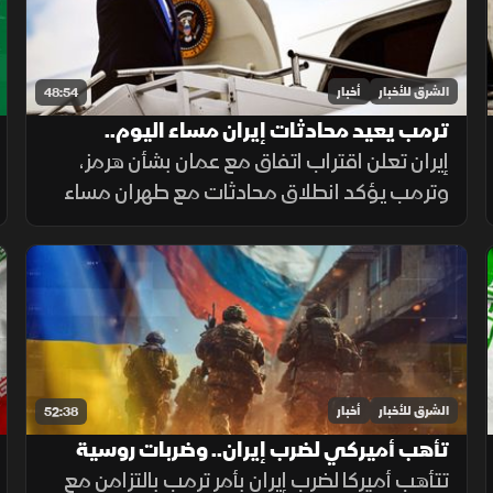
الشرق للأخبار
أخبار
48:54
ترمب يعيد محادثات إيران مساء اليوم..
والسعودية تدفع نحو التهدئة
إيران تعلن اقتراب اتفاق مع عمان بشأن هرمز،
وترمب يؤكد انطلاق محادثات مع طهران مساء
الإثنين، فيما تدفع السعودية نحو التهدئة،
وتتواصل الضغوط الدولية بشأن غزة، ويعلن
المغرب حصيلة أحداث سبتة.
الشرق للأخبار
أخبار
52:38
تأهب أميركي لضرب إيران.. وضربات روسية
مكثفة تستهدف كييف
تتأهب أميركا لضرب إيران بأمر ترمب بالتزامن مع