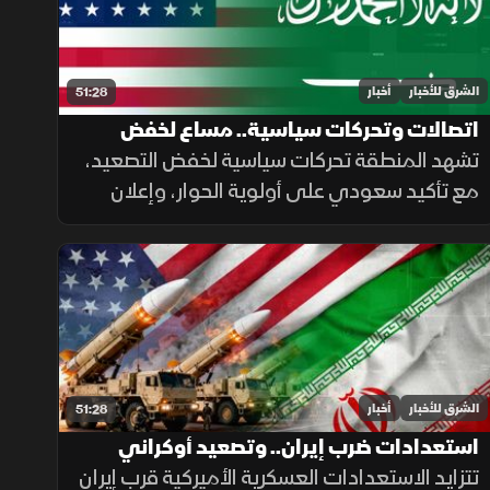
الشرق للأخبار
أخبار
51:28
اتصالات وتحركات سياسية.. مساع لخفض
التصعيد في الشرق الأوسط
تشهد المنطقة تحركات سياسية لخفض التصعيد،
مع تأكيد سعودي على أولوية الحوار، وإعلان
أميركي عن إلغاء هجوم مشروط على إيران،
بالتزامن مع جهود لوقف القصف في غزة
وإجراءات إسبانية لمواجهة الهجرة.
الشرق للأخبار
أخبار
51:28
استعدادات ضرب إيران.. وتصعيد أوكراني
بالبحر الأسود
تتزايد الاستعدادات العسكرية الأميركية قرب إيران