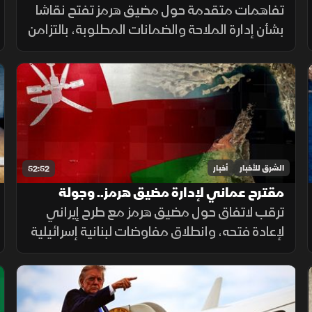
التصعيد مستمرة
تفاهمات متقدمة حول مضيق هرمز تفتح نقاشا
بشأن إدارة الملاحة والضمانات المطلوبة، بالتزامن
مع استمرار مفاوضات روما حول الحدود ووقف
إطلاق النار، وسط تداخل الحسابات الإقليمية
والدولية.
الشرق للأخبار
أخبار
52:52
مقترح عماني لإدارة مضيق هرمز.. وجولة
مفاوضات لبنانية في روما
ترقب لاتفاق حول مضيق هرمز مع طرح إيراني
لإعادة فتحه، وانطلاق مفاوضات لبنانية إسرائيلية
في روما، وتأكيد حماس التزامها بالاتفاق مقابل
الانسحاب، فيما يتصاعد القتال بين روسيا
وأوكرانيا.