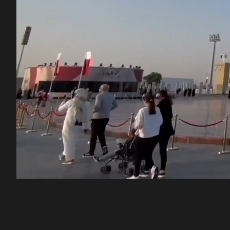
00:12
/
51:24