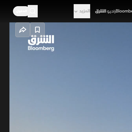
المزيد
الدخول
راديو الشرق
كا تقود حوارا
فاوضات بين واشنطن وطهران، وتفاهم
ية لتعزيز التعاون الدفاعي الإقليمي.
 ضحايا الزلزال في فنزويلا وسط
يل