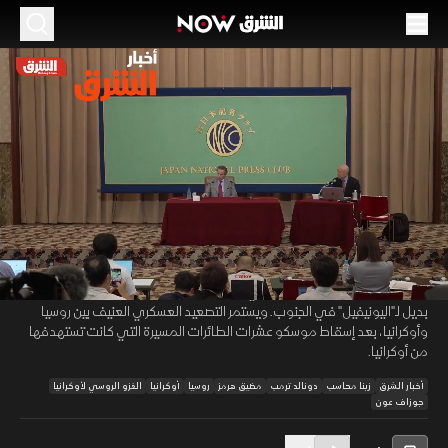
الموسم 2026
ترمب يشيد بالملاحة في "هرمز".. وتحالف بديل
لـ"اليونيفيل" في لبنان
26 يونيو 2026
52:00
أخبار
أخبار الشرق
كشف رئيس وكالة الطاقة الذرية عن بنود الاتفاق المؤقت التي تتيح تفتيش
00:12
/
52:01
منشآت إيران. بينما يشيد ترمب باستمرار الملاحة بمضيق هرمز رغم التوترات.
ورحب جوزاف عون، الرئيس اللبناني، بمبادرة فرنسية إيطالية لتشكيل تحالف
بديل لـ"اليونيفيل" في الجنوب. ويستمر التصعيد العسكري العنيف بين روسيا
وأوكرانيا، بعد إسقاط موسكو عشرات الطائرات المسيرة التي كانت تستهدفها
من أوكرانيا.
أخبار الشرق
زينا محاسب
دونالد ترمب
مضيق هرمز
روسيا
أوكرانيا
الغزو الروسي لأوكرانيا
جوزاف عون