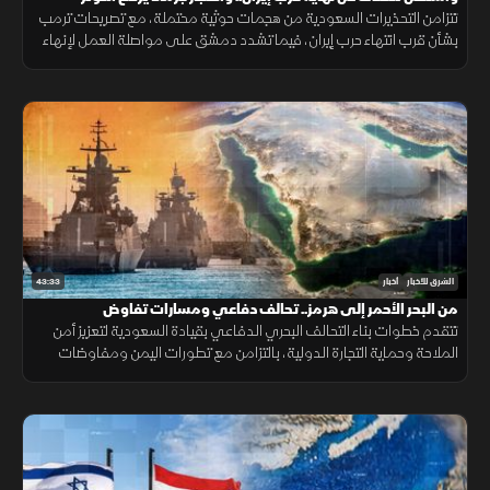
تتزامن التحذيرات السعودية من هجمات حوثية محتملة، مع تصريحات ترمب
بشأن قرب انتهاء حرب إيران، فيما تشدد دمشق على مواصلة العمل لإنهاء
وجود السلاح خارج سلطة الدولة، بعد انفجار استهدف حافلة في جرمانا.
43:33
الشرق للأخبار
أخبار
من البحر الأحمر إلى هرمز.. تحالف دفاعي ومسارات تفاوض
تتقدم خطوات بناء التحالف البحري الدفاعي بقيادة السعودية لتعزيز أمن
الملاحة وحماية التجارة الدولية، بالتزامن مع تطورات اليمن ومفاوضات
هرمز واستمرار المسار الأمني بين لبنان وإسرائيل.