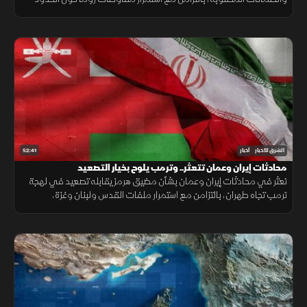
ووقف إطلاق النار، وسط تداخل الحسابات الإقليمية والدولية.
52:41
الشرق للأخبار
أخبار
محادثات إيران وعمان تتعثر.. وترمب يلوح بخيار التصعيد
تعثر في محادثات إيران وعمان بشأن مضيق هرمز يقابله تصعيد في لهجة
ترمب تجاه طهران، بالتزامن مع استمرار ملفات القدس ولبنان وغزة،
وتحديات المهاجرين في سبتة.