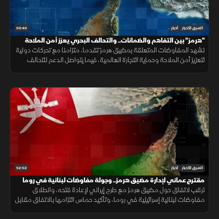
50:40
الشرق للأخبار
أخبار
"هرمز" بين التفاهم والضمانات.. والتحالف البحري يعزز أمن الملاحة
تشهد المفاوضات المتعلقة بمضيق هرمز تقدما، متزامنا مع تحركات دولية
لتعزيز أمن الملاحة وحماية التجارة العالمية، فيما يتواصل الدعم للتحالف
البحري الدفاعي وسط متابعة لتطورات التهدئة الإقليمية.
52:52
الشرق للأخبار
أخبار
مقترح عماني لإدارة مضيق هرمز.. وجولة مفاوضات لبنانية في روما
ترقب لاتفاق حول مضيق هرمز مع طرح إيراني لإعادة فتحه، وانطلاق
مفاوضات لبنانية إسرائيلية في روما، وتأكيد حماس التزامها بالاتفاق مقابل
الانسحاب، فيما يتصاعد القتال بين روسيا وأوكرانيا.