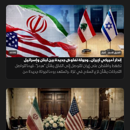
50:35
الشرق للأخبار
أخبار
إنذار أميركي لإيران.. وجولة تفاوض جديدة بين لبنان وإسرائيل
تضغط واشنطن على إيران للتوصل إلى اتفاق بشأن "هرمز"، فيما تتواصل
التحركات بشأن نزع السلاح في غزة، وتستعد روما لجولة جديدة من
المفاوضات اللبنانية الإسرائيلية، ومواقف داعمة لأمن الملاحة في البحر
الأحمر.