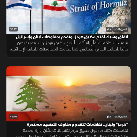
50:27
الشرق للأخبار
أخبار
اتفاق وشيك لفتح مضيق هرمز.. وتقدم بمفاوضات لبنان وإسرائيل
تترقب المنطقة اتفاقاً إيرانياً عُمانياً لفتح مضيق هرمز، والسعودية تعين
قائدا للتحالف البحري الدفاعي. كما تقدمت المفاوضات اللبنانية الإسرائيلية
بروما، بينما كثفت روسيا هجماتها ضد أوكرانيا.
49:46
الشرق للأخبار
أخبار
"هرمز" ولبنان.. تفاهمات تتقدم ومخاوف التصعيد مستمرة
تفاهمات متقدمة حول مضيق هرمز تفتح نقاشا بشأن إدارة الملاحة
والضمانات المطلوبة، بالتزامن مع استمرار مفاوضات روما حول الحدود