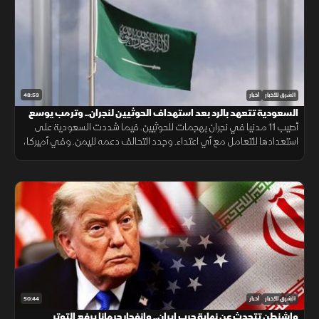
48:53
الشرق للأخبار
أخبار
السعودية تتعهد بالرد بعد استهداف الحوثيين لنجران.. وترمب يوسع
قيود الجنسية
أصيب 11 مدنيا في نجران بهجمات للحوثيين. فيما شددت السعودية على
استعدادها للتعامل مع أي اعتداء. وجدد التحالف دعمه لليمن. وفي أميركا،
أعلن ترمب قرب انتهاء حرب إيران ووسع قيود الجنسية بالولادة.
50:44
الشرق للأخبار
أخبار
واشنطن تتحدث عن نهاية حرب إيران.. وانفجار جرمانا يرفع التوتر