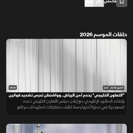
قائمتي
شارك
حلقات الموسم 2026
49:10
الشرق للأخبار
أخبار
"التعاون الخليجي" يدعم أمن الرياض.. وواشنطن تدرس تشديد قوانين
الهجرة
يتصاعد المشهد الإقليمي مع إعلان مجلس التعاون الخليجي دعمه
للسعودية في حماية أمنها وسط كشف مخططات لاستهداف مواقع
حيوية. وفي اليمن، تتواصل المواجهات مع الحوثيين، بينما يتحدث ترمب عن
قرب انتهاء حرب إيران