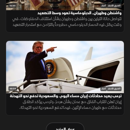
52:41
الشرق للأخبار
أخبار
واشنطن وطهران.. الدبلوماسية تعود وسط التصعيد
تتواصل حالة التباين بين واشنطن وطهران بشأن استئناف المفاوضات، في
وقت يظل فيه المسار الدبلوماسي مطروحاً بالتزامن مع استمرار التصعيد
العسكري.
48:54
الشرق للأخبار
أخبار
ترمب يعيد محادثات إيران مساء اليوم.. والسعودية تدفع نحو التهدئة
إيران تعلن اقتراب اتفاق مع عمان بشأن هرمز، وترمب يؤكد انطلاق
محادثات مع طهران مساء الإثنين، فيما تدفع السعودية نحو التهدئة،
وتتواصل الضغوط الدولية بشأن غزة، ويعلن المغرب حصيلة أحداث سبتة.
عرض المزيد